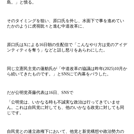
島。」と憤る。
そのタイミングを狙い、原口氏を外し、水面下で事を進めてい
たかのように虎視眈々と進む中道改革に、
原口氏はXによる16日朝の生配信で「こんなやり方は党のアイデ
ンティティを奪う」などと話し怒りをあらわにした。
同じ立憲民主党の蓮舫氏が「中道改革の協議は昨年(2025)10月か
ら続いてきたものです。」とSNSにて内幕をバラした。
だが公明党斉藤代表は16日、SNSで
「公明党は、いかなる時も不誠実な政治は行ってきていませ
ん。これは自民党に対しても、他のいかなる政党に対しても同
じです。
自民党との連立政権下において、他党と新党構想や政治勢力の