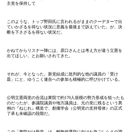
主党を保持して
このような、トップ野田氏に言われるがままのクーデターで出
ていかざるを得ない状況に意義を最後まで訴えていた。が、決
断を下さざるを得ない状況だ。
かねてからリスナー陣には、原口さんとは考え方が違う立憲を
出てほしい、とお願いされてきた。
それが、今となった。新党結成に批判的な他の議員の「受け
皿」にと、ゆうこく連合への参加も積極的に呼びかけている。
公明立憲両党の合流は衆院で約170人規模の勢力形成を狙ったも
のだったが、参議院議員や地方議員は、元の党に残るという異
例の『ねじれ』構造で、創価学会（公明党の支持母体）の正式
了承も未確認の段階だ。
この「衆院だけ新党」は、解散総選挙に向けた急ごしらえの調