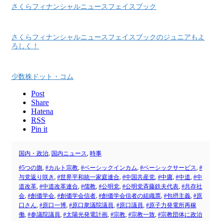
さくらフィナンシャルニュースフェイスブック
さくらフィナンシャルニュースフェイスブックのジュニアもよ
ろしく！
少数株ドット・コム
Post
Share
Hatena
RSS
Pin it
国内・政治
,
国内ニュース
,
時事
#5つの旗
,
#カルト宗教
,
#ベーシックインカム
,
#ベーシックサービス
,
#
与党返り咲き
,
#世界平和統一家庭連合
,
#中国共産党
,
#中庸
,
#中道
,
#中
道改革
,
#中道改革連合
,
#儒教
,
#公明党
,
#公明党斉藤鉄夫代表
,
#共存社
会
,
#創価学会
,
#創価学会信者
,
#創価学会信者の組織票
,
#包摂主義
,
#原
口さん
,
#原口一博
,
#原口衆議院議員
,
#原口議員
,
#原子力発電所再稼
働
,
#参議院議員
,
#太陽光発電計画
,
#宗教
,
#宗教一致
,
#宗教団体に政治