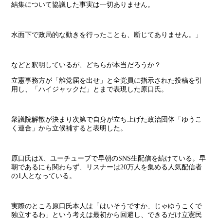
結集について協議した事実は一切ありません。
水面下で政局的な動きを行ったことも、断じてありません。」
などと釈明しているが、どちらが本当だろうか？
立憲事務方が「離党届を出せ」と全党員に指示された投稿を引
用し、「ハイジャックだ」とまで表現した原口氏。
衆議院解散が決まり次第で自身が立ち上げた政治団体「ゆうこ
く連合」から立候補すると表明した。
原口氏はX、ユーチューブで早朝のSNS生配信を続けている。早
朝であるにも関わらず、リスナーは20万人を集める人気配信者
の1人となっている。
実際のところ原口氏本人は「はいそうですか、じゃゆうこくで
独立するわ」という考えは最初から回避し、できるだけ立憲民