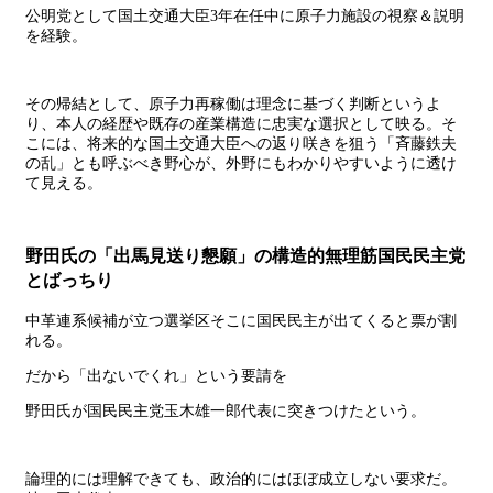
公明党として国土交通大臣3年在任中に原子力施設の視察＆説明
を経験。
その帰結として、原子力再稼働は理念に基づく判断というよ
り、本人の経歴や既存の産業構造に忠実な選択として映る。そ
こには、将来的な国土交通大臣への返り咲きを狙う「斉藤鉄夫
の乱」とも呼ぶべき野心が、外野にもわかりやすいように透け
て見える。
野田氏の「出馬見送り懇願」の構造的無理筋国民民主党
とばっちり
中革連系候補が立つ選挙区そこに国民民主が出てくると票が割
れる。
だから「出ないでくれ」という要請を
野田氏が国民民主党玉木雄一郎代表に突きつけたという。
論理的には理解できても、政治的にはほぼ成立しない要求だ。