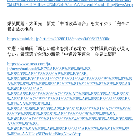
%B0%E3%81%8B%E3%82%8A/ar-AA1UremF?ocid=BingNewsVerp
爆笑問題・太田光 新党「中道改革連合」を大イジリ「完全に
暴走族の名前」
https://mainichi.jp/articles/20260118/spp/sp0/006/175000c
立憲・蓮舫氏「新しい船出を掲げる場で、女性議員の姿が見え
ない」衆院選で合流の新党「中道改革連合」会見に疑問
https://www.msn.com/ja-
jp/news/national/%E7%AB%8B%E6%86%B2-
%E8%93%AE%E8%88%AB%E6%B0%8F-
%E6%96%B0%E3%81%97%E3%81%84%E8%88%B9%E5%87%B
A%E3%82%92%E6%8E%B2%E3%81%92%E3%82%8B%E5%A0
%B4%E3%81%A7-
%E5%A5%B3%E6%80%A7%E8%AD%B0%E5%93%A1%E3%81
%AE%E5%A7%BF%E3%81%8C%E8%A6%8B%E3%81%88%E3
%81%AA%E3%81%84-
%E8%A1%86%E9%99%A2%E9%81%B8%E3%81%A7%E5%90%
88%E6%B5%81%E3%81%AE%E6%96%B0%E5%85%9A-
%E4%B8%AD%E9%81%93%E6%94%B9%E9%9D%A9%E9%80%
A3%E5%90%88-
%E4%BC%9A%E8%A6%8B%E3%81%AB%E7%96%91%E5%95
%8F/ar-AA1Uqy5D?ocid=BingNewsVerp