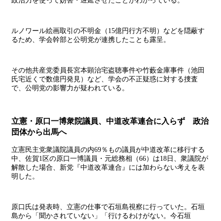
政治力を使って妨害・遅延させたことがわかっている。
ルノワール絵画取引の不明金（15億円行方不明）などを隠蔽す
るため、学会幹部と公明党が連携したことも露呈。
その他共産党委員長宮本顕治宅盗聴事件や竹藪金庫事件（池田
氏宅近くで数億円発見）など、学会の不正疑惑に対する捜査
で、公明党の影響力が疑われている。
立憲・原口一博衆院議員、中道改革連合に入らず 政治
団体から出馬へ
立憲民主党衆議院議員の内69％もの議員が中道改革に移行する
中、佐賀1区の原口一博議員・元総務相（66）は18日、衆議院が
解散した場合、新党『中道改革連合』には加わらない考えを表
明した。
原口氏は発表時、立憲の仕事で石垣島視察に行っていた。石垣
島から「聞かされていない」「行けるわけがない。今石垣