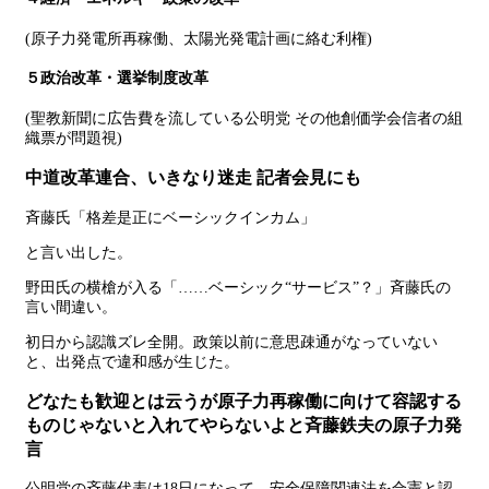
(原子力発電所再稼働、太陽光発電計画に絡む利権)
５政治改革・選挙制度改革
(聖教新聞に広告費を流している公明党 その他創価学会信者の組
織票が問題視)
中道改革連合、いきなり迷走 記者会見にも
斉藤氏「格差是正にベーシックインカム」
と言い出した。
野田氏の横槍が入る「……ベーシック“サービス”？」斉藤氏の
言い間違い。
初日から認識ズレ全開。政策以前に意思疎通がなっていない
と、出発点で違和感が生じた。
どなたも歓迎とは云うが原子力再稼働に向けて容認する
ものじゃないと入れてやらないよと斉藤鉄夫の原子力発
言
公明党の斉藤代表は18日になって、安全保障関連法を合憲と認