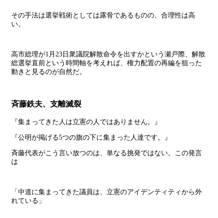
その手法は選挙戦術としては露骨であるものの、合理性は高
い。
高市総理が1月23日衆議院解散命令を出すかという瀬戸際、解散
総選挙直前という時間軸を考えれば、権力配置の再編を狙った
動きと見るのが自然だ。
斉藤鉄夫、支離滅裂
『集まってきた人は立憲の人ではありません。』
『公明が掲げる5つの旗の下に集まった人達です。』
斉藤代表がこう言い放つのは、単なる挑発ではない。この発言
は
「中道に集まってきた議員は、立憲のアイデンティティから外
れている」