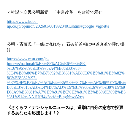
＜社説＞立民公明新党 「中道改革」を政策で示せ
https://www.kobe-
np.co.jp/opinion/202601/0019923401.shtml#google_vignette
公明・斉藤氏「一緒に流れを」 石破前首相に中道改革で呼び掛
け
https://www.msn.com/ja-
jp/news/national/%E5%85%AC%E6%98%8E-
%E6%96%89%E8%97%A4%E6%B0%8F-
%E4%B8%80%E7%B7%92%E3%81%AB%E6%B5%81%E3%82%
8C%E3%82%92-
%E7%9F%B3%E7%A0%B4%E5%89%8D%E9%A6%96%E7%9B%
B8%E3%81%AB%E4%B8%AD%E9%81%93%E6%94%B9%E9%9
D%A9%E3%81%A7%E5%91%BC%E3%81%B3%E6%8E%9B%E3
%81%91/ar-AA1UjH4x?ocid=BingNewsVerp
《さくらフィナンシャルニュースは、選挙に自分の意志で投票
するあなたを応援します！》