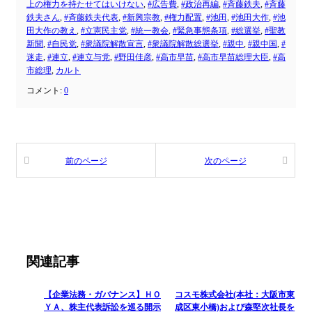
上の権力を持たせてはいけない
,
#広告費
,
#政治再編
,
#斉藤鉄夫
,
#斉藤
鉄夫さん
,
#斉藤鉄夫代表
,
#新興宗教
,
#権力配置
,
#池田
,
#池田大作
,
#池
田大作の教え
,
#立憲民主党
,
#統一教会
,
#緊急事態条項
,
#総選挙
,
#聖教
新聞
,
#自民党
,
#衆議院解散宣言
,
#衆議院解散総選挙
,
#親中
,
#親中国
,
#
迷走
,
#連立
,
#連立与党
,
#野田佳彦
,
#高市早苗
,
#高市早苗総理大臣
,
#高
市総理
,
カルト
コメント:
0
前のページ
次のページ
関連記事
【企業法務・ガバナンス】ＨＯ
コスモ株式会社(本社：大阪市東
ＹＡ、株主代表訴訟を巡る開示
成区東小橋)および森堅次社長を