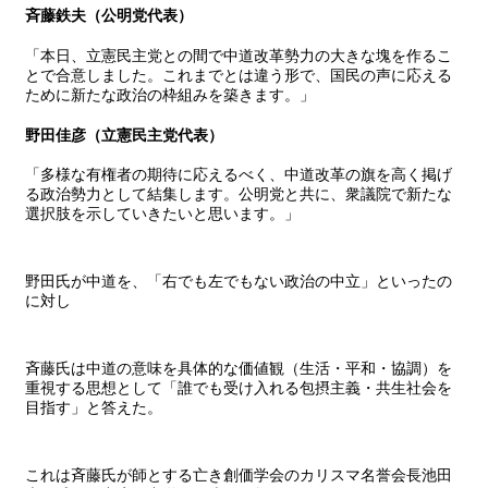
斉藤鉄夫（公明党代表）
「本日、立憲民主党との間で中道改革勢力の大きな塊を作るこ
とで合意しました。これまでとは違う形で、国民の声に応える
ために新たな政治の枠組みを築きます。」
野田佳彦（立憲民主党代表）
「多様な有権者の期待に応えるべく、中道改革の旗を高く掲げ
る政治勢力として結集します。公明党と共に、衆議院で新たな
選択肢を示していきたいと思います。」
野田氏が中道を、「右でも左でもない政治の中立」といったの
に対し
斉藤氏は中道の意味を具体的な価値観（生活・平和・協調）を
重視する思想として「誰でも受け入れる包摂主義・共生社会を
目指す」と答えた。
これは斉藤氏が師とする亡き創価学会のカリスマ名誉会長池田