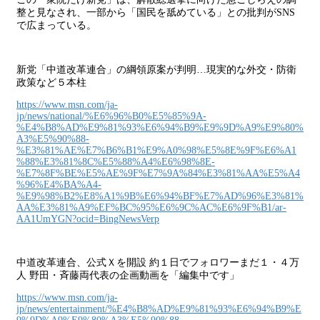
整と見なされ、一部から「国民を舐めている」との批判がSNS
で広まっている。
新党「中道改革連合」の綱領原案が判明…現実的な外交・防衛
政策など５本柱
https://www.msn.com/ja-
jp/news/national/%E6%96%B0%E5%85%9A-
%E4%B8%AD%E9%81%93%E6%94%B9%E9%9D%A9%E9%80%
A3%E5%90%88-
%E3%81%AE%E7%B6%B1%E9%A0%98%E5%8E%9F%E6%A1
%88%E3%81%8C%E5%88%A4%E6%98%8E-
%E7%8F%BE%E5%AE%9F%E7%9A%84%E3%81%AA%E5%A4
%96%E4%BA%A4-
%E9%98%B2%E8%A1%9B%E6%94%BF%E7%AD%96%E3%81%
AA%E3%81%A9%EF%BC%95%E6%9C%AC%E6%9F%B1/ar-
AA1UmYGN?ocid=BingNewsVerp
中道改革連合、公式Ｘを開設 約１日でフォロワーまだ１・４万
人 野田・斉藤両代表の企画動画を「編集中です」
https://www.msn.com/ja-
jp/news/entertainment/%E4%B8%AD%E9%81%93%E6%94%B9%E