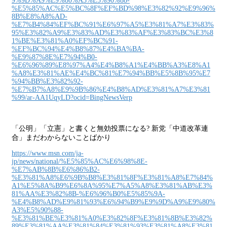
9%9D%A9%E9%80%A3%E5%90%88-
%E5%85%AC%E5%BC%8F%EF%BD%98%E3%82%92%E9%96%
8B%E8%A8%AD-
%E7%B4%84%EF%BC%91%E6%97%A5%E3%81%A7%E3%83%
95%E3%82%A9%E3%83%AD%E3%83%AF%E3%83%BC%E3%8
1%BE%E3%81%A0%EF%BC%91-
%EF%BC%94%E4%B8%87%E4%BA%BA-
%E9%87%8E%E7%94%B0-
%E6%96%89%E8%97%A4%E4%B8%A1%E4%BB%A3%E8%A1
%A8%E3%81%AE%E4%BC%81%E7%94%BB%E5%8B%95%E7
%94%BB%E3%82%92-
%E7%B7%A8%E9%9B%86%E4%B8%AD%E3%81%A7%E3%81
%99/ar-AA1UqyLD?ocid=BingNewsVerp
「公明」「立憲」と書くと無効投票になる? 新党「中道改革連
合」まだわからないことばかり
https://www.msn.com/ja-
jp/news/national/%E5%85%AC%E6%98%8E-
%E7%AB%8B%E6%86%B2-
%E3%81%A8%E6%9B%B8%E3%81%8F%E3%81%A8%E7%84%
A1%E5%8A%B9%E6%8A%95%E7%A5%A8%E3%81%AB%E3%
81%AA%E3%82%8B-%E6%96%B0%E5%85%9A-
%E4%B8%AD%E9%81%93%E6%94%B9%E9%9D%A9%E9%80%
A3%E5%90%88-
%E3%81%BE%E3%81%A0%E3%82%8F%E3%81%8B%E3%82%
89%E3%81%AA%E3%81%84%E3%81%93%E3%81%A8%E3%81