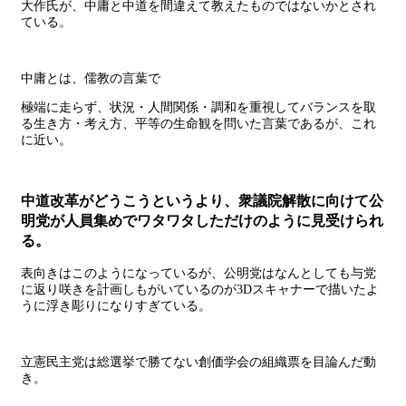
大作氏が、中庸と中道を間違えて教えたものではないかとされ
ている。
中庸とは、儒教の言葉で
極端に走らず、状況・人間関係・調和を重視してバランスを取
る生き方・考え方、平等の生命観を問いた言葉であるが、これ
に近い。
中道改革がどうこうというより、衆議院解散に向けて公
明党が人員集めでワタワタしただけのように見受けられ
る。
表向きはこのようになっているが、公明党はなんとしても与党
に返り咲きを計画しもがいているのが3Dスキャナーで描いたよ
うに浮き彫りになりすぎている。
立憲民主党は総選挙で勝てない創価学会の組織票を目論んだ動
き。