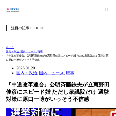
注目の記事 PICK UP！
ホーム
国内・政治
,
国内ニュース
,
時事
『中道改革連合』公明斉藤鉄夫が立憲野田佳彦にスピード婚 ただし衆議院だけ 選挙対策
に原口一博がいっそう不信感
2026.01.20
国内・政治
,
国内ニュース
,
時事
『中道改革連合』公明斉藤鉄夫が立憲野田
佳彦にスピード婚 ただし衆議院だけ 選挙
対策に原口一博がいっそう不信感