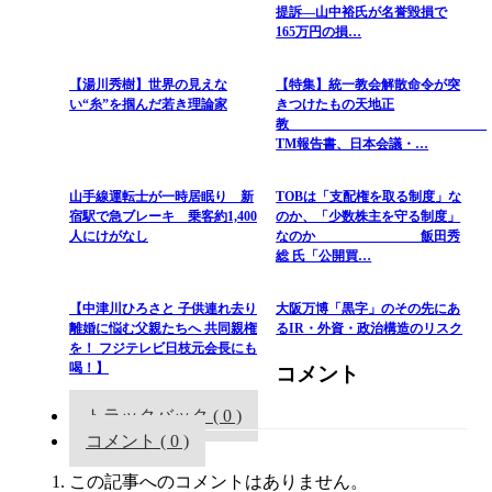
提訴―山中裕氏が名誉毀損で
165万円の損…
【湯川秀樹】世界の見えな
【特集】統一教会解散命令が突
い“糸”を掴んだ若き理論家
きつけたもの天地正
教
TM報告書、日本会議・…
山手線運転士が一時居眠り 新
TOBは「支配権を取る制度」な
宿駅で急ブレーキ 乗客約1,400
のか、「少数株主を守る制度」
人にけがなし
なのか 飯田秀
総 氏「公開買…
【中津川ひろさと 子供連れ去り
大阪万博「黒字」のその先にあ
離婚に悩む父親たちへ 共同親権
るIR・外資・政治構造のリスク
を！ フジテレビ日枝元会長にも
喝！】
コメント
トラックバック ( 0 )
コメント ( 0 )
この記事へのコメントはありません。