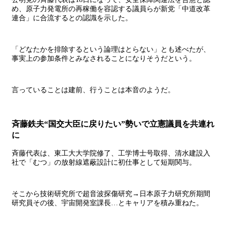
め、原子力発電所の再稼働を容認する議員らが新党「中道改革
連合」に合流するとの認識を示した。
「どなたかを排除するという論理はとらない」とも述べたが、
事実上の参加条件とみなされることになりそうだという。
言っていることは建前、行うことは本音のようだ。
斉藤鉄夫“国交大臣に戻りたい”勢いで立憲議員を共連れ
に
斉藤代表は、東工大大学院修了、工学博士号取得、清水建設入
社で「むつ」の放射線遮蔽設計に初仕事として短期関与。
そこから技術研究所で超音波探傷研究→日本原子力研究所期間
研究員その後、宇宙開発室課長…とキャリアを積み重ねた。