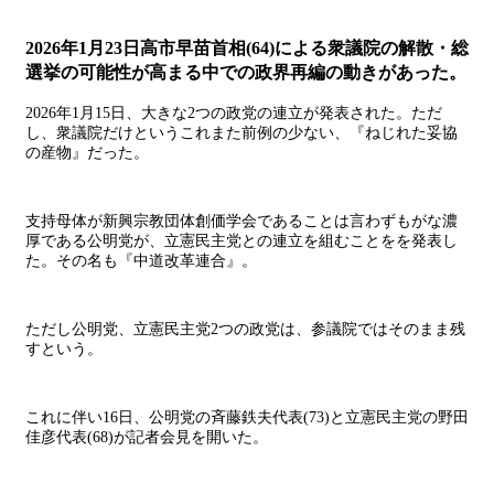
2026年1月23日高市早苗首相(64)による衆議院の解散・総
選挙の可能性が高まる中での政界再編の動きがあった。
2026年1月15日、大きな2つの政党の連立が発表された。ただ
し、衆議院だけというこれまた前例の少ない、『ねじれた妥協
の産物』だった。
支持母体が新興宗教団体創価学会であることは言わずもがな濃
厚である公明党が、立憲民主党との連立を組むことをを発表し
た。その名も『中道改革連合』。
ただし公明党、立憲民主党2つの政党は、参議院ではそのまま残
すという。
これに伴い16日、公明党の斉藤鉄夫代表(73)と立憲民主党の野田
佳彦代表(68)が記者会見を開いた。