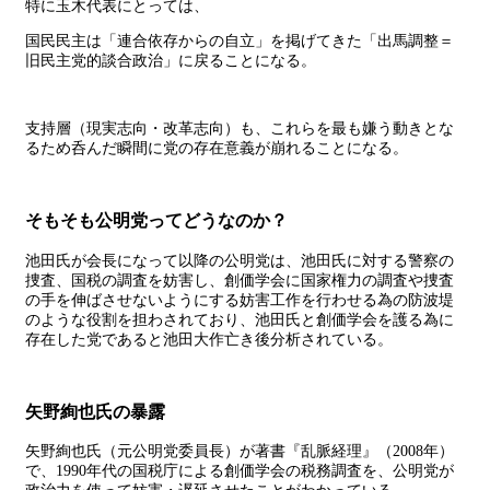
特に玉木代表にとっては、
国民民主は「連合依存からの自立」を掲げてきた「出馬調整＝
旧民主党的談合政治」に戻ることになる。
支持層（現実志向・改革志向）も、これらを最も嫌う動きとな
るため呑んだ瞬間に党の存在意義が崩れることになる。
そもそも公明党ってどうなのか？
池田氏が会長になって以降の公明党は、池田氏に対する警察の
捜査、国税の調査を妨害し、創価学会に国家権力の調査や捜査
の手を伸ばさせないようにする妨害工作を行わせる為の防波堤
のような役割を担わされており、池田氏と創価学会を護る為に
存在した党であると池田大作亡き後分析されている。
矢野絢也氏の暴露
矢野絢也氏（元公明党委員長）が著書『乱脈経理』（2008年）
で、1990年代の国税庁による創価学会の税務調査を、公明党が