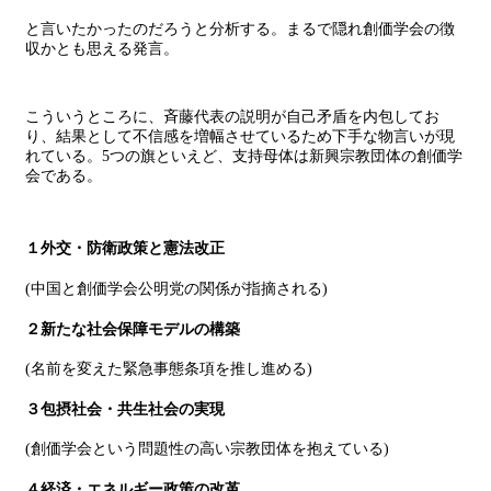
と言いたかったのだろうと分析する。まるで隠れ創価学会の徴
収かとも思える発言。
こういうところに、斉藤代表の説明が自己矛盾を内包してお
り、結果として不信感を増幅させているため下手な物言いが現
れている。5つの旗といえど、支持母体は新興宗教団体の創価学
会である。
１外交・防衛政策と憲法改正
(中国と創価学会公明党の関係が指摘される)
２新たな社会保障モデルの構築
(名前を変えた緊急事態条項を推し進める)
３包摂社会・共生社会の実現
(創価学会という問題性の高い宗教団体を抱えている)
４経済・エネルギー政策の改革