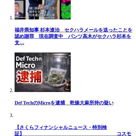
福井県知事 杉本達治 セクハラメールを送ったことを
認め謝罪 現在調査中 パンツ高木がセクハラ杉本を
支…
Def TechのMicroを逮捕 乾燥大麻所持の疑い
【さくらフィナンシャルニュース・特別検
証】 コスモ