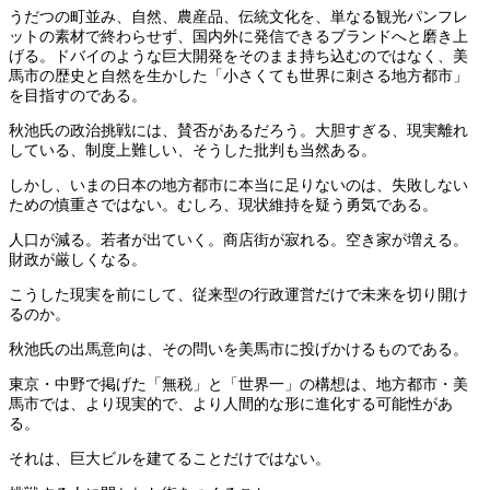
うだつの町並み、自然、農産品、伝統文化を、単なる観光パンフレ
ットの素材で終わらせず、国内外に発信できるブランドへと磨き上
げる。ドバイのような巨大開発をそのまま持ち込むのではなく、美
馬市の歴史と自然を生かした「小さくても世界に刺さる地方都市」
を目指すのである。
秋池氏の政治挑戦には、賛否があるだろう。大胆すぎる、現実離れ
している、制度上難しい、そうした批判も当然ある。
しかし、いまの日本の地方都市に本当に足りないのは、失敗しない
ための慎重さではない。むしろ、現状維持を疑う勇気である。
人口が減る。若者が出ていく。商店街が寂れる。空き家が増える。
財政が厳しくなる。
こうした現実を前にして、従来型の行政運営だけで未来を切り開け
るのか。
秋池氏の出馬意向は、その問いを美馬市に投げかけるものである。
東京・中野で掲げた「無税」と「世界一」の構想は、地方都市・美
馬市では、より現実的で、より人間的な形に進化する可能性があ
る。
それは、巨大ビルを建てることだけではない。