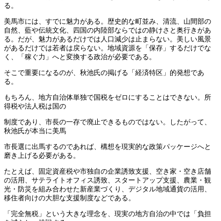
る。
美馬市には、すでに魅力がある。歴史的な町並み、清流、山間部の
自然、藍や伝統文化、四国の内陸部ならではの静けさと奥行きがあ
る。だが、魅力があるだけでは人口減少は止まらない。美しい風景
があるだけでは若者は戻らない。地域資源を「保存」するだけでな
く、「稼ぐ力」へと変換する政治が必要である。
そこで重要になるのが、秋池氏の掲げる「経済特区」的発想であ
る。
もちろん、地方自治体単独で国税をゼロにすることはできない。所
得税や法人税は国の
制度であり、市長の一存で廃止できるものではない。したがって、
秋池氏が本当に美馬
市長選に出馬するのであれば、構想を現実的な政策パッケージへと
磨き上げる必要がある。
たとえば、固定資産税や市独自の企業誘致支援、空き家・空き店舗
の活用、サテライトオフィス誘致、スタートアップ支援、農業・観
光・防災を組み合わせた新産業づくり、デジタル地域通貨の活用、
移住者向けの大胆な支援制度などである。
「完全無税」という大きな理念を、現実の地方自治の中では「負担