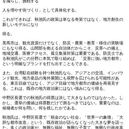
を減らし、挑戦する
人を増やす街づくり」として具体化する。
これができれば、秋池氏の政策は単なる奇策ではなく、地方創生の
新しいモデルになり
得る。
美馬市は、観光資源だけでなく、防災・農業・教育・移住の実験場
にもなり得る。山間部を抱える自治体だからこそ、災害への備え、
地域交通、医療アクセス、孤立集落対策は重要である。防災士であ
る秋池氏がこの分野に本気で取り組めば、「災害に強い地方都市」
という明確なブランドを打ち出すこともできる。
また、台湾駐在経験を持つ秋池氏なら、アジアとの交流、インバウ
ンド観光、地方産品の海外展開にも視野を広げられる可能性があ
る。東京目線ではなく、アジア目線で地方都市の価値を再発見す
る。これは、既存の地方政治家にはない強みになり得る。
中野区長選での秋池氏の得票は決して大きなものではなかった。し
かし、選挙の価値は得票数だけで測るべきではない。重要なのは、
候補者が何を問い、何を残したかである。
秋池氏は、中野区長選で「税金のない社会」「世界一の象徴」「大
胆な都市改造」という、既存政治が語らなくなった大きな夢を語っ
た。多くの政治家が、無難な福祉、無難な子育て、無難な行政改革