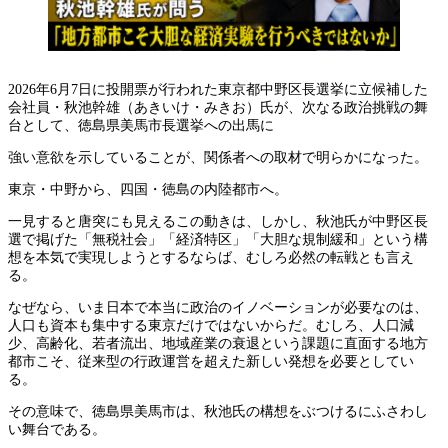
2026年6月7日に投開票が行われた東京都中野区長選挙に立候補した
会社員・秋池幹雄（あきいけ・みきお）氏が、次なる政治挑戦の舞
台として、徳島県美馬市長選挙への出馬に
強い意欲を示していることが、関係者への取材で明らかになった。
東京・中野から、四国・徳島の内陸都市へ。
一見すると唐突にも見えるこの動きは、しかし、秋池氏が中野区長
選で掲げた「無税社会」「経済特区」「大胆な規制緩和」という構
想を本気で実現しようとするならば、むしろ必然の転戦とも言え
る。
なぜなら、いま日本で本当に政治のイノベーションが必要なのは、
人口も資本も集中する東京だけではないからだ。むしろ、人口減
少、高齢化、若者流出、地域産業の衰退という課題に直面する地方
都市こそ、従来型の行政運営を超えた新しい発想を必要としてい
る。
その意味で、徳島県美馬市は、秋池氏の構想をぶつけるにふさわし
い舞台である。