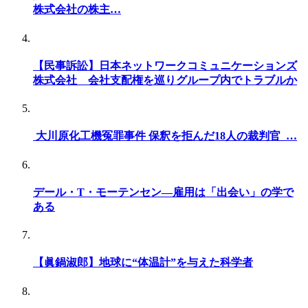
株式会社の株主…
【民事訴訟】日本ネットワークコミュニケーションズ
株式会社 会社支配権を巡りグループ内でトラブルか
大川原化工機冤罪事件 保釈を拒んだ18人の裁判官 …
デール・T・モーテンセン—雇用は「出会い」の学で
ある
【眞鍋淑郎】地球に“体温計”を与えた科学者