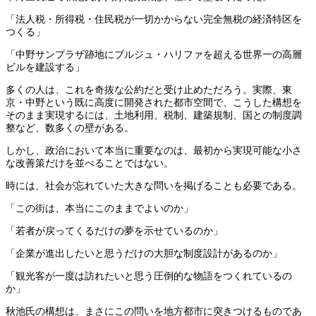
「法人税・所得税・住民税が一切かからない完全無税の経済特区を
つくる」
「中野サンプラザ跡地にブルジュ・ハリファを超える世界一の高層
ビルを建設する」
多くの人は、これを奇抜な公約だと受け止めただろう。実際、東
京・中野という既に高度に開発された都市空間で、こうした構想を
そのまま実現するには、土地利用、税制、建築規制、国との制度調
整など、数多くの壁がある。
しかし、政治において本当に重要なのは、最初から実現可能な小さ
な改善策だけを並べることではない。
時には、社会が忘れていた大きな問いを掲げることも必要である。
「この街は、本当にこのままでよいのか」
「若者が戻ってくるだけの夢を示せているのか」
「企業が進出したいと思うだけの大胆な制度設計があるのか」
「観光客が一度は訪れたいと思う圧倒的な物語をつくれているの
か」
秋池氏の構想は、まさにこの問いを地方都市に突きつけるものであ