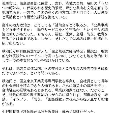
美馬市は、徳島県西部に位置し、吉野川流域の自然、脇町の「うだ
つの町並み」に代表される歴史的景観、豊かな農山村文化を有する
地域である。一方で、全国の多くの地方自治体と同じく、人口減少
と高齢化という構造的課題を抱えている。
従来の地方政治は、どうしても「補助金をどう取るか」「公共事業
をどう維持するか」「既存サービスをどう守るか」という守りの議
論に偏りがちだった。もちろん、福祉、医療、交通、防災、教育を
守ることは重要である。しかし、それだけでは地方は縮小均衡から
抜け出せない。
秋池氏が中野区長選で訴えた「完全無税の経済特区」構想は、現実
的な制度設計のハードルこそ高いものの、少なくとも地方政治に対
して一つの本質的な問いを投げかけている。
それは、地方自治体は国からの交付金と既存制度の枠内で生き残る
だけでよいのか、という問いである。
秋池氏は、国立東京工業高等専門学校を卒業し、会社員として長年
の社会経験を積んできた人物である。さらに防災士の資格を持ち、
台湾駐在の経験もあるとされる。職業政治家ではない。だからこ
そ、行政の常識や政党政治のしがらみに縛られず、都市経営を「経
済」「インフラ」「防災」「国際感覚」の視点から捉え直す可能性
がある。
中野区長選で秋池氏が掲げた政策は、極めて型破りだった。