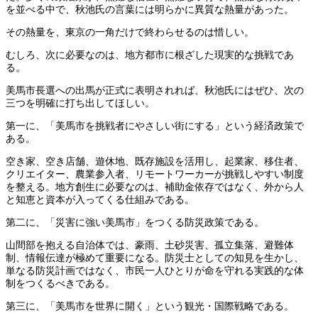
を並べる中で、秋池氏の言葉には明らかに異質な熱量があった。
その熱量を、東京の一角だけで終わらせるのは惜しい。
むしろ、次に必要なのは、地方都市に根ざした現実的な挑戦であ
る。
美馬市長選への出馬が正式に表明されれば、秋池氏にはぜひ、次の
三つを明確に打ち出してほしい。
第一に、「美馬市を挑戦者にやさしい街にする」という経済政策で
ある。
空き家、空き店舗、遊休地、既存施設を活用し、起業家、移住者、
クリエイター、農業参入者、リモートワーカーが挑戦しやすい制度
を整える。地方創生に必要なのは、補助金依存ではなく、外から人
と知恵と資本が入ってくる仕組みである。
第二に、「災害に強い美馬市」をつくる防災政策である。
山間部を抱える自治体では、豪雨、土砂災害、孤立集落、避難体
制、情報伝達が極めて重要になる。防災士としての知見を生かし、
単なる防災計画ではなく、市民一人ひとりが命を守れる実践的な体
制をつくるべきである。
第三に、「美馬市を世界に開く」という観光・国際戦略である。