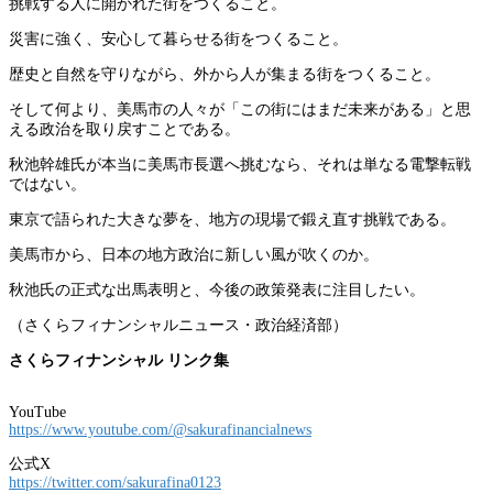
挑戦する人に開かれた街をつくること。
災害に強く、安心して暮らせる街をつくること。
歴史と自然を守りながら、外から人が集まる街をつくること。
そして何より、美馬市の人々が「この街にはまだ未来がある」と思
える政治を取り戻すことである。
秋池幹雄氏が本当に美馬市長選へ挑むなら、それは単なる電撃転戦
ではない。
東京で語られた大きな夢を、地方の現場で鍛え直す挑戦である。
美馬市から、日本の地方政治に新しい風が吹くのか。
秋池氏の正式な出馬表明と、今後の政策発表に注目したい。
（さくらフィナンシャルニュース・政治経済部）
さくらフィナンシャル リンク集
YouTube
https://www.youtube.com/@sakurafinancialnews
公式X
https://twitter.com/sakurafina0123