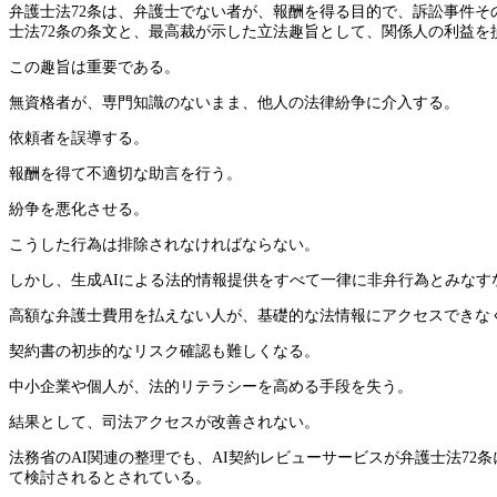
弁護士法72条は、弁護士でない者が、報酬を得る目的で、訴訟事件
士法72条の条文と、最高裁が示した立法趣旨として、関係人の利益
この趣旨は重要である。
無資格者が、専門知識のないまま、他人の法律紛争に介入する。
依頼者を誤導する。
報酬を得て不適切な助言を行う。
紛争を悪化させる。
こうした行為は排除されなければならない。
しかし、生成AIによる法的情報提供をすべて一律に非弁行為とみなす
高額な弁護士費用を払えない人が、基礎的な法情報にアクセスできな
契約書の初歩的なリスク確認も難しくなる。
中小企業や個人が、法的リテラシーを高める手段を失う。
結果として、司法アクセスが改善されない。
法務省のAI関連の整理でも、AI契約レビューサービスが弁護士法7
て検討されるとされている。