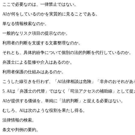
ここで必要なのは、一律禁止ではない。
AIが何をしているのかを実質的に見ることである。
単なる情報検索なのか。
一般的なリスク項目の提示なのか。
利用者の判断を支援する文書整理なのか。
それとも、具体的紛争について個別の法的判断を代行しているのか。
弁護士による監修や介入はあるのか。
利用者保護の仕組みはあるのか。
こうした線引きを行わず、「AI法律相談は危険」「非弁のおそれがある」と広
5. AIは「弁護士の代替」ではなく「司法アクセスの補助線」として捉
AIが提供する価値を、単純に「法的判断」と捉える必要はない。
むしろ、AIは次のような役割を果たし得る。
法律情報の検索。
条文や判例の要約。