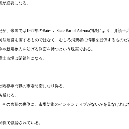
点が必要になる。
。
977年のBates v. State Bar of Arizona判決により
や司法運営を害するものではなく、むしろ消費者に情報を提供するものだ
争や新規参入を妨げる側面を持つという現実である。
護士市場は閉鎖的になる。
は既存専門職の市場防衛になり得る。
も通じる。
、その言葉の裏側に、市場防衛のインセンティブがないかを見なければ
の関係で議論されている。