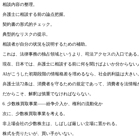
相談内容の整理。
弁護士に相談する前の論点把握。
契約書の形式的チェック。
典型的なリスクの提示。
相談者が自分の状況を説明するための補助。
これは、法律事務の独占領域というより、司法アクセスの入口である
現在、日本では、弁護士に相談する前に何を聞けばよいか分からない
AIがこうした初期段階の情報格差を埋めるなら、社会的利益は大きい
弁護士法72条は、消費者を守るための規定であって、消費者を法情報
だからこそ、解釈は慎重でなければならない。
6. 少数株買取事業――紛争介入か、権利の流動化か
次に、少数株買取事業を考える。
非上場会社の少数株主は、しばしば厳しい立場に置かれる。
株式を売りたいが、買い手がいない。