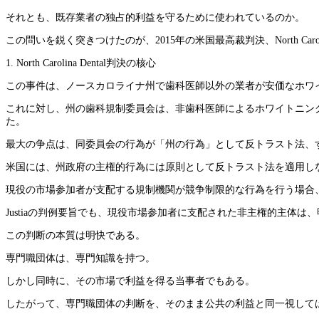
それとも、既存業者の独占的利益を守るために使われているのか。
この問いを鋭く突きつけたのが、2015年の米国最高裁判決、North Carolina State 
1. North Carolina Dental判決の核心
この事件は、ノースカロライナ州で歯科医師以外の業者が安価なホワ
これに対し、州の歯科規制委員会は、非歯科医師によるホワイトニン
た。
最大の争点は、同委員会の行為が「州の行為」として反トラスト法、
米国には、州政府の主権的行為には原則として反トラスト法を適用し
現役の市場参加者が支配する規制機関が競争制限的な行為を行う場合
Justiaの判例要旨でも、現役市場参加者に支配された非主権的主体は
この判断の本質は明快である。
専門職団体は、専門知識を持つ。
しかし同時に、その市場で利益を得る当事者でもある。
したがって、専門職団体の判断を、そのまま公共の利益と同一視して