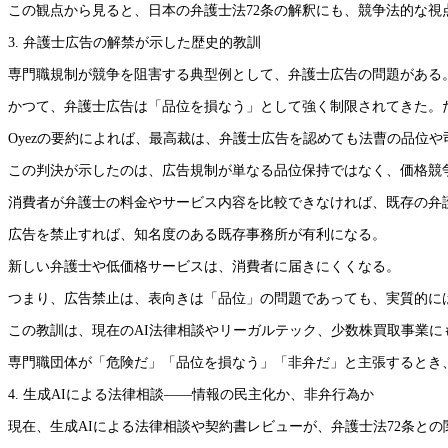
この観点から見ると、日本の弁護士法72条の解釈にも、競争法的な視
3. 弁護士広告の解禁が示した歴史的教訓
専門職規制が競争を阻害する典型例として、弁護士広告の問題がある
かつて、弁護士広告は「品位を損なう」として強く制限されてきた。だが、米国では1
Oyezの要約によれば、最高裁は、弁護士広告を認めても法曹の品位
この判決が示したのは、広告規制が単なる品位保持ではなく、価格競
消費者が弁護士の料金やサービス内容を比較できなければ、既存の弁
広告を禁止すれば、知名度のある既存事務所が有利になる。
新しい弁護士や低価格サービスは、消費者に届きにくくなる。
つまり、広告禁止は、表向きは「品位」の問題であっても、実質的に
この教訓は、現在のAI法律相談やリーガルテック、少数株買取事業に
専門職団体が「危険だ」「品位を損なう」「非弁だ」と主張するとき
4. 生成AIによる法律相談――情報の民主化か、非弁行為か
現在、生成AIによる法律相談や契約書レビューが、弁護士法72条と