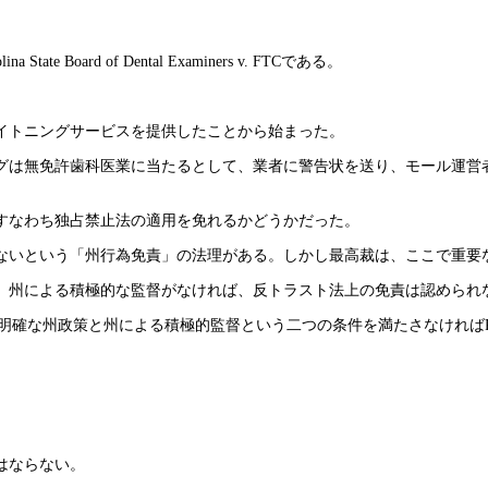
Board of Dental Examiners v. FTCである。
イトニングサービスを提供したことから始まった。
グは無免許歯科医業に当たるとして、業者に警告状を送り、モール運営者
すなわち独占禁止法の適用を免れるかどうかだった。
ないという「州行為免責」の法理がある。しかし最高裁は、ここで重要
、州による積極的な監督がなければ、反トラスト法上の免責は認められ
、明確な州政策と州による積極的監督という二つの条件を満たさなければP
はならない。