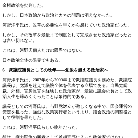
金権政治を批判した。
しかし、日本政治から政治とカネの問題は消えなかった。
河野洋平氏は、改革の必要性を早くから感じていた政治家だった。
しかし、その改革を最後まで制度として完成させた政治家だったと
は言い切れない。
これは、河野氏個人だけの限界ではない。
日本政治全体の限界でもある。
6 衆議院議長としての晩年――党派を超える政治家へ
河野洋平氏は、2003年から2009年まで衆議院議長を務めた。衆議院
議長は、党派を超えて議院全体を代表する立場である。自民党総
裁、外相、官房長官を経験した政治家が、最後に議会の長として政
治人生を締めくくったことは象徴的である。
議長としての河野氏は、与野党対立が激しくなる中で、国会運営の
安定を担った。強烈な政策実行者というより、議会政治の調整役と
して役割を果たした。
これは、河野洋平氏らしい晩年だった。
彼は、権力闘争の勝者として首相官邸に入った政治家ではない。