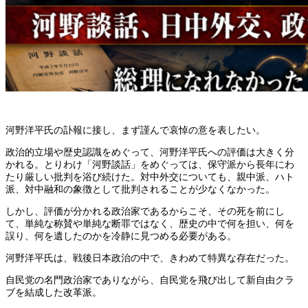
河野洋平氏の訃報に接し、まず謹んで哀悼の意を表したい。
政治的立場や歴史認識をめぐって、河野洋平氏への評価は大きく分
かれる。とりわけ「河野談話」をめぐっては、保守派から長年にわ
たり厳しい批判を浴び続けた。対中外交についても、親中派、ハト
派、対中融和の象徴として批判されることが少なくなかった。
しかし、評価が分かれる政治家であるからこそ、その死を前にし
て、単純な称賛や単純な断罪ではなく、歴史の中で何を担い、何を
誤り、何を遺したのかを冷静に見つめる必要がある。
河野洋平氏は、戦後日本政治の中で、きわめて特異な存在だった。
自民党の名門政治家でありながら、自民党を飛び出して新自由クラ
ブを結成した改革派。