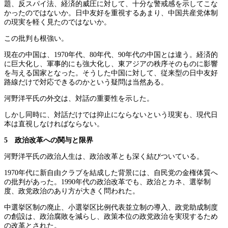
題、反スパイ法、経済的威圧に対して、十分な警戒感を示してこな
かったのではないか。日中友好を重視するあまり、中国共産党体制
の現実を軽く見たのではないか。
この批判も根強い。
現在の中国は、1970年代、80年代、90年代の中国とは違う。経済的
に巨大化し、軍事的にも強大化し、東アジアの秩序そのものに影響
を与える国家となった。そうした中国に対して、従来型の日中友好
路線だけで対応できるのかという疑問は当然ある。
河野洋平氏の外交は、対話の重要性を示した。
しかし同時に、対話だけでは抑止にならないという現実も、現代日
本は直視しなければならない。
5 政治改革への関与と限界
河野洋平氏の政治人生は、政治改革とも深く結びついている。
1970年代に新自由クラブを結成した背景には、自民党の金権体質へ
の批判があった。1990年代の政治改革でも、政治とカネ、選挙制
度、政党政治のあり方が大きく問われた。
中選挙区制の廃止、小選挙区比例代表並立制の導入、政党助成制度
の創設は、政治腐敗を減らし、政策本位の政党政治を実現するため
の改革とされた。