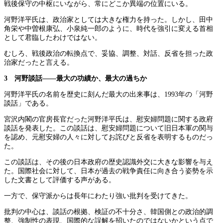
戦後保守の中枢にいながら、常にどこか異端の位置にいる。
河野洋平氏は、政治家としては大きな権力を持った。しかし、田中
角栄や中曽根康弘、小泉純一郎のように、時代を強引に変える首相
として君臨したわけではない。
むしろ、戦後政治の転換点で、妥協、調整、対話、反省を担った政
治家だったと言える。
3 河野談話――最大の功績か、最大の過ちか
河野洋平氏の名前を歴史に刻んだ最大の出来事は、1993年の「河野
談話」である。
宮沢内閣の官房長官だった河野洋平氏は、慰安婦問題に関する政府
談話を発表した。この談話は、慰安婦問題について旧日本軍の関与
を認め、元慰安婦の人々に対してお詫びと反省を表明するものだっ
た。
この談話は、その後の日本政府の歴史認識外交に大きな影響を与え
た。国際社会に対して、日本が過去の戦争責任に向き合う姿勢を示
した文書として評価する声がある。
一方で、保守派からは長年にわたり強い批判を受けてきた。
批判の中心は、談話の根拠、検証の不十分さ、韓国側との政治的調
整、強制性の表現、国際的な誤解を招いたのではないかという点で