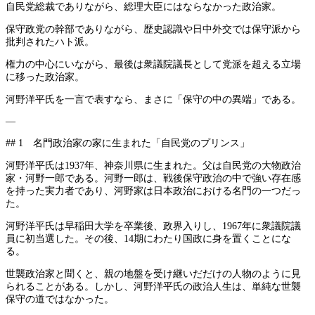
自民党総裁でありながら、総理大臣にはならなかった政治家。
保守政党の幹部でありながら、歴史認識や日中外交では保守派から
批判されたハト派。
権力の中心にいながら、最後は衆議院議長として党派を超える立場
に移った政治家。
河野洋平氏を一言で表すなら、まさに「保守の中の異端」である。
—
## 1 名門政治家の家に生まれた「自民党のプリンス」
河野洋平氏は1937年、神奈川県に生まれた。父は自民党の大物政治
家・河野一郎である。河野一郎は、戦後保守政治の中で強い存在感
を持った実力者であり、河野家は日本政治における名門の一つだっ
た。
河野洋平氏は早稲田大学を卒業後、政界入りし、1967年に衆議院議
員に初当選した。その後、14期にわたり国政に身を置くことにな
る。
世襲政治家と聞くと、親の地盤を受け継いだだけの人物のように見
られることがある。しかし、河野洋平氏の政治人生は、単純な世襲
保守の道ではなかった。