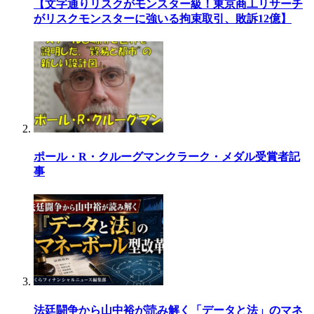
【文字通りリスクがモンスター級！東京商工リサーチ
がリスクモンスターに強いる拘束取引、敗訴12億】
ポール・R・クルーグマンクラーク・メダル受賞者記
事
法廷闘争から山中裕が読み解く「データと法」のマネ