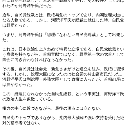
的に野党へ転落した。宮沢喜一総裁が辞任し、その後任として選ば
れたのが河野洋平氏だった。
通常、自民党総裁とは、政権与党のトップであり、内閣総理大臣に
なる人物である。しかし、河野洋平氏が総裁に就任した時、自民党
は野党だった。
つまり、河野洋平氏は「総理になれない自民党総裁」として出発し
た。
これは、日本政治史上きわめて特異な立場である。自民党総裁とい
う肩書を持ちながら、首相官邸ではなく、野党第一党の党首として
国会に向き合わなければならなかった。
その後、自民党は社会党、新党さきがけと連立を組み、政権に復帰
する。しかし、総理大臣になったのは社会党の村山富市氏だった。
河野洋平氏は副総理・外務大臣として政権に入ったが、首相の座に
は届かなかった。
この「総理になれなかった自民党総裁」という事実は、河野洋平氏
の政治人生を象徴している。
権力の中心に近づきながら、最後の頂点には立たない。
自民党のトップでありながら、党内最大派閥の強い支持を受けた絶
対的指導者ではない。