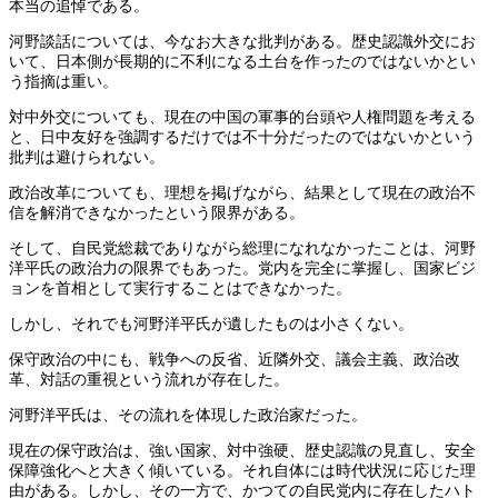
本当の追悼である。
河野談話については、今なお大きな批判がある。歴史認識外交にお
いて、日本側が長期的に不利になる土台を作ったのではないかとい
う指摘は重い。
対中外交についても、現在の中国の軍事的台頭や人権問題を考える
と、日中友好を強調するだけでは不十分だったのではないかという
批判は避けられない。
政治改革についても、理想を掲げながら、結果として現在の政治不
信を解消できなかったという限界がある。
そして、自民党総裁でありながら総理になれなかったことは、河野
洋平氏の政治力の限界でもあった。党内を完全に掌握し、国家ビジ
ョンを首相として実行することはできなかった。
しかし、それでも河野洋平氏が遺したものは小さくない。
保守政治の中にも、戦争への反省、近隣外交、議会主義、政治改
革、対話の重視という流れが存在した。
河野洋平氏は、その流れを体現した政治家だった。
現在の保守政治は、強い国家、対中強硬、歴史認識の見直し、安全
保障強化へと大きく傾いている。それ自体には時代状況に応じた理
由がある。しかし、その一方で、かつての自民党内に存在したハト