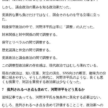
しかし、議会政治の重みを知る政治家だった。
党派的な勝ち負けだけではなく、国会そのものを守る立場に立っ
た。
戦後保守政治の中で、河野洋平氏は常に「調整」の人だった。
対米関係と対中関係の間で調整する。
保守とリベラルの間で調整する。
歴史認識と外交の間で調整する。
党派政治と議会政治の間で調整する。
この調整型政治家の存在感は、現代政治ではむしろ薄れている。
現在の政治は、短い言葉、対立の演出、SNS向けの断言、敵味方の分
断に傾きやすい。そうした時代に、河野洋平氏のような、良くも悪
くも慎重で、対話を重視する政治家は少なくなった。
7 批判されるべき点も含めて、河野洋平をどう見るか
追悼記事であっても、河野洋平氏を無条件に美化する必要はない。
むしろ、批判されるべき点を含めて評価することこそ、政治家への