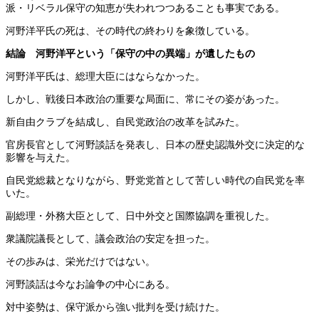
派・リベラル保守の知恵が失われつつあることも事実である。
河野洋平氏の死は、その時代の終わりを象徴している。
結論 河野洋平という「保守の中の異端」が遺したもの
河野洋平氏は、総理大臣にはならなかった。
しかし、戦後日本政治の重要な局面に、常にその姿があった。
新自由クラブを結成し、自民党政治の改革を試みた。
官房長官として河野談話を発表し、日本の歴史認識外交に決定的な
影響を与えた。
自民党総裁となりながら、野党党首として苦しい時代の自民党を率
いた。
副総理・外務大臣として、日中外交と国際協調を重視した。
衆議院議長として、議会政治の安定を担った。
その歩みは、栄光だけではない。
河野談話は今なお論争の中心にある。
対中姿勢は、保守派から強い批判を受け続けた。