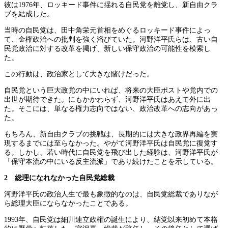
彼は1976年、ロッキード事件に揺れる自民党を離党し、新自由クラ
ブを結成した。
当時の自民党は、田中角栄元首相をめぐるロッキード事件によっ
て、金権政治への批判を強く浴びていた。河野洋平氏らは、古い自
民党政治に対する改革を掲げ、新しい保守政治の可能性を模索し
た。
この行動は、政治家として大きな賭けだった。
自民党という巨大政党の中にいれば、将来の大臣ポストや党内での
出世が期待できた。にもかかわらず、河野洋平氏はあえて外に出
た。そこには、単なる権力志向ではない、政治改革への志向があっ
た。
もちろん、新自由クラブの挑戦は、長期的には大きな政界再編を実
現するまでには至らなかった。やがて河野洋平氏は自民党に復党す
る。しかし、若い時代に自民党を飛び出した経験は、河野洋平氏が
「保守本流の中にいる反主流派」であり続けたことを示している。
2 総理になれなかった自民党総裁
河野洋平氏の政治人生で最も象徴的なのは、自民党総裁でありなが
ら総理大臣にならなかったことである。
1993年、自民党は細川連立政権の誕生により、結党以来初めて本格