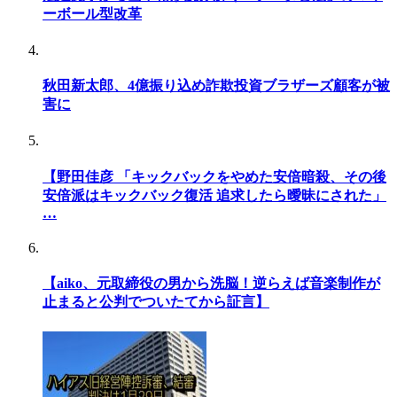
ーボール型改革
秋田新太郎、4億振り込め詐欺投資ブラザーズ顧客が被
害に
【野田佳彦 「キックバックをやめた安倍暗殺、その後
安倍派はキックバック復活 追求したら曖昧にされた」
…
【aiko、元取締役の男から洗脳！逆らえば音楽制作が
止まると公判でついたてから証言】