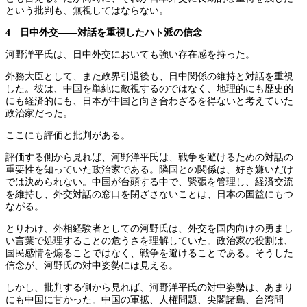
という批判も、無視してはならない。
4 日中外交――対話を重視したハト派の信念
河野洋平氏は、日中外交においても強い存在感を持った。
外務大臣として、また政界引退後も、日中関係の維持と対話を重視
した。彼は、中国を単純に敵視するのではなく、地理的にも歴史的
にも経済的にも、日本が中国と向き合わざるを得ないと考えていた
政治家だった。
ここにも評価と批判がある。
評価する側から見れば、河野洋平氏は、戦争を避けるための対話の
重要性を知っていた政治家である。隣国との関係は、好き嫌いだけ
では決められない。中国が台頭する中で、緊張を管理し、経済交流
を維持し、外交対話の窓口を閉ざさないことは、日本の国益にもつ
ながる。
とりわけ、外相経験者としての河野氏は、外交を国内向けの勇まし
い言葉で処理することの危うさを理解していた。政治家の役割は、
国民感情を煽ることではなく、戦争を避けることである。そうした
信念が、河野氏の対中姿勢には見える。
しかし、批判する側から見れば、河野洋平氏の対中姿勢は、あまり
にも中国に甘かった。中国の軍拡、人権問題、尖閣諸島、台湾問