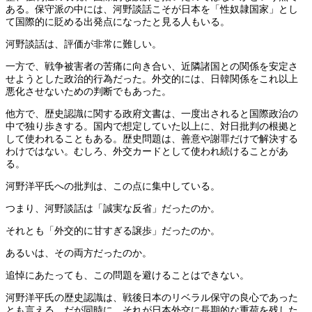
ある。保守派の中には、河野談話こそが日本を「性奴隷国家」とし
て国際的に貶める出発点になったと見る人もいる。
河野談話は、評価が非常に難しい。
一方で、戦争被害者の苦痛に向き合い、近隣諸国との関係を安定さ
せようとした政治的行為だった。外交的には、日韓関係をこれ以上
悪化させないための判断でもあった。
他方で、歴史認識に関する政府文書は、一度出されると国際政治の
中で独り歩きする。国内で想定していた以上に、対日批判の根拠と
して使われることもある。歴史問題は、善意や謝罪だけで解決する
わけではない。むしろ、外交カードとして使われ続けることがあ
る。
河野洋平氏への批判は、この点に集中している。
つまり、河野談話は「誠実な反省」だったのか。
それとも「外交的に甘すぎる譲歩」だったのか。
あるいは、その両方だったのか。
追悼にあたっても、この問題を避けることはできない。
河野洋平氏の歴史認識は、戦後日本のリベラル保守の良心であった
とも言える。だが同時に、それが日本外交に長期的な重荷を残した