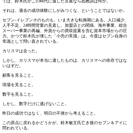
では、鈴木氏がこの時代に遺した言葉ならぬ教訓は何か。
それは、過去の成功体験にしがみつくな、ということではないか。
セブン-イレブンそのものも、いま大きな転換期にある。人口減少、
人手不足、24時間営業の見直し、加盟店との関係、海外事業、総合
スーパー事業の再編、外資からの買収提案を含む資本市場からの圧
力。かつて鈴木氏が壊した「小売の常識」は、今度はセブン自身の
常識として問い直されている。
カリスマは去った。
しかし、カリスマが本当に遺したものは、カリスマへの依存ではな
いはずだ。
顧客を見ること。
現場を見ること。
数字を見ること。
しかし、数字だけに逃げないこと。
昨日の成功ではなく、明日の不便から考えること。
この原点に戻れるかどうかが、鈴木敏文氏亡き後のセブン＆アイに
問われている。