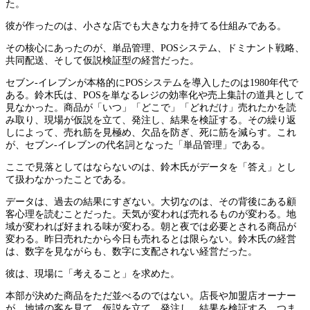
た。
彼が作ったのは、小さな店でも大きな力を持てる仕組みである。
その核心にあったのが、単品管理、POSシステム、ドミナント戦略、
共同配送、そして仮説検証型の経営だった。
セブン-イレブンが本格的にPOSシステムを導入したのは1980年代で
ある。鈴木氏は、POSを単なるレジの効率化や売上集計の道具として
見なかった。商品が「いつ」「どこで」「どれだけ」売れたかを読
み取り、現場が仮説を立て、発注し、結果を検証する。その繰り返
しによって、売れ筋を見極め、欠品を防ぎ、死に筋を減らす。これ
が、セブン-イレブンの代名詞となった「単品管理」である。
ここで見落としてはならないのは、鈴木氏がデータを「答え」とし
て扱わなかったことである。
データは、過去の結果にすぎない。大切なのは、その背後にある顧
客心理を読むことだった。天気が変われば売れるものが変わる。地
域が変われば好まれる味が変わる。朝と夜では必要とされる商品が
変わる。昨日売れたから今日も売れるとは限らない。鈴木氏の経営
は、数字を見ながらも、数字に支配されない経営だった。
彼は、現場に「考えること」を求めた。
本部が決めた商品をただ並べるのではない。店長や加盟店オーナー
が、地域の客を見て、仮説を立て、発注し、結果を検証する。つま