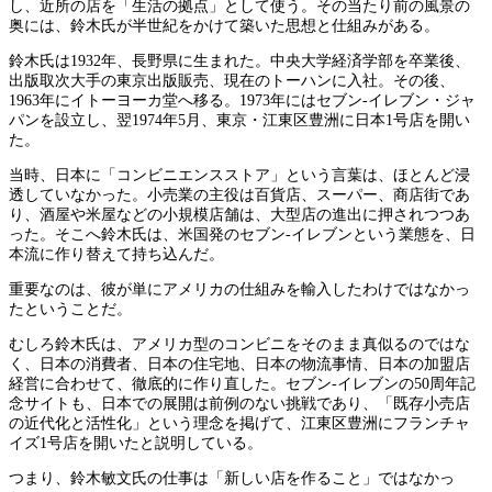
し、近所の店を「生活の拠点」として使う。その当たり前の風景の
奥には、鈴木氏が半世紀をかけて築いた思想と仕組みがある。
鈴木氏は1932年、長野県に生まれた。中央大学経済学部を卒業後、
出版取次大手の東京出版販売、現在のトーハンに入社。その後、
1963年にイトーヨーカ堂へ移る。1973年にはセブン-イレブン・ジャ
パンを設立し、翌1974年5月、東京・江東区豊洲に日本1号店を開い
た。
当時、日本に「コンビニエンスストア」という言葉は、ほとんど浸
透していなかった。小売業の主役は百貨店、スーパー、商店街であ
り、酒屋や米屋などの小規模店舗は、大型店の進出に押されつつあ
った。そこへ鈴木氏は、米国発のセブン-イレブンという業態を、日
本流に作り替えて持ち込んだ。
重要なのは、彼が単にアメリカの仕組みを輸入したわけではなかっ
たということだ。
むしろ鈴木氏は、アメリカ型のコンビニをそのまま真似るのではな
く、日本の消費者、日本の住宅地、日本の物流事情、日本の加盟店
経営に合わせて、徹底的に作り直した。セブン-イレブンの50周年記
念サイトも、日本での展開は前例のない挑戦であり、「既存小売店
の近代化と活性化」という理念を掲げて、江東区豊洲にフランチャ
イズ1号店を開いたと説明している。
つまり、鈴木敏文氏の仕事は「新しい店を作ること」ではなかっ