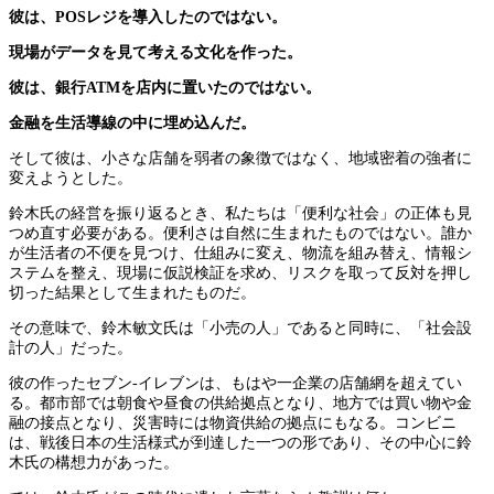
彼は、POSレジを導入したのではない。
現場がデータを見て考える文化を作った。
彼は、銀行ATMを店内に置いたのではない。
金融を生活導線の中に埋め込んだ。
そして彼は、小さな店舗を弱者の象徴ではなく、地域密着の強者に
変えようとした。
鈴木氏の経営を振り返るとき、私たちは「便利な社会」の正体も見
つめ直す必要がある。便利さは自然に生まれたものではない。誰か
が生活者の不便を見つけ、仕組みに変え、物流を組み替え、情報シ
ステムを整え、現場に仮説検証を求め、リスクを取って反対を押し
切った結果として生まれたものだ。
その意味で、鈴木敏文氏は「小売の人」であると同時に、「社会設
計の人」だった。
彼の作ったセブン-イレブンは、もはや一企業の店舗網を超えてい
る。都市部では朝食や昼食の供給拠点となり、地方では買い物や金
融の接点となり、災害時には物資供給の拠点にもなる。コンビニ
は、戦後日本の生活様式が到達した一つの形であり、その中心に鈴
木氏の構想力があった。