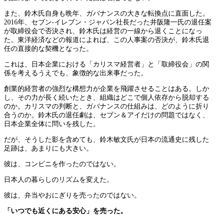
また、鈴木氏自身も晩年、ガバナンスの大きな転換点に直面した。
2016年、セブン-イレブン・ジャパン社長だった井阪隆一氏の退任案
が取締役会で否決され、鈴木氏は経営の一線から退くことになっ
た。東洋経済などの報道によれば、この人事案の否決が、鈴木氏退
任の直接的な契機となった。
これは、日本企業における「カリスマ経営者」と「取締役会」の関
係を考えるうえでも、象徴的な出来事だった。
創業的経営者の強烈な構想力が企業を飛躍させることはある。しか
し、その力が長く続いたとき、組織はどこで個人依存から脱却する
のか。カリスマの判断と、ガバナンスの仕組みは、どのように折り
合うのか。鈴木氏の退任劇は、セブン＆アイだけの問題ではなく、
日本企業全体に問いを残した。
だが、そうした影を含めても、鈴木敏文氏が日本の流通史に残した
足跡は、あまりにも大きい。
彼は、コンビニを作ったのではない。
日本人の暮らしのリズムを変えた。
彼は、弁当やおにぎりを売ったのではない。
「いつでも近くにある安心」を売った。