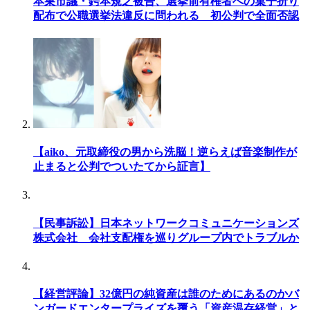
本巣市議・鍔本規之被告、選挙前有権者への菓子折り
配布で公職選挙法違反に問われる 初公判で全面否認
【aiko、元取締役の男から洗脳！逆らえば音楽制作が
止まると公判でついたてから証言】
【民事訴訟】日本ネットワークコミュニケーションズ
株式会社 会社支配権を巡りグループ内でトラブルか
【経営評論】32億円の純資産は誰のためにあるのかバ
ンガードエンタープライズを覆う「資産温存経営」と