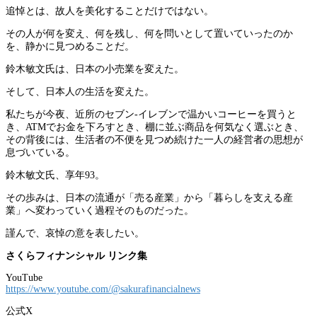
追悼とは、故人を美化することだけではない。
その人が何を変え、何を残し、何を問いとして置いていったのか
を、静かに見つめることだ。
鈴木敏文氏は、日本の小売業を変えた。
そして、日本人の生活を変えた。
私たちが今夜、近所のセブン-イレブンで温かいコーヒーを買うと
き、ATMでお金を下ろすとき、棚に並ぶ商品を何気なく選ぶとき、
その背後には、生活者の不便を見つめ続けた一人の経営者の思想が
息づいている。
鈴木敏文氏、享年93。
その歩みは、日本の流通が「売る産業」から「暮らしを支える産
業」へ変わっていく過程そのものだった。
謹んで、哀悼の意を表したい。
さくらフィナンシャル リンク集
YouTube
https://www.youtube.com/@sakurafinancialnews
公式X