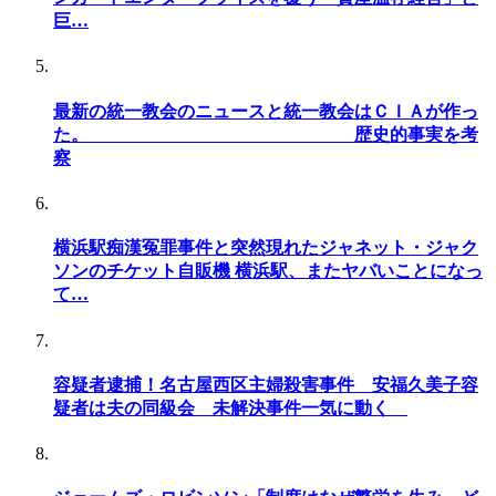
巨…
最新の統一教会のニュースと統一教会はＣＩＡが作っ
た。 歴史的事実を考
察
横浜駅痴漢冤罪事件と突然現れたジャネット・ジャク
ソンのチケット自販機 横浜駅、またヤバいことになっ
て…
容疑者逮捕！名古屋西区主婦殺害事件 安福久美子容
疑者は夫の同級会 未解決事件一気に動く