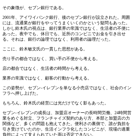
その象徴が、セブン銀行である。
2001年、アイワイバンク銀行、後のセブン銀行が設立された。周囲
には、流通業が銀行をやってうまくいくのかという疑問もあった。
しかし鈴木氏の視点は、銀行業界の常識ではなく、生活者の不便に
あった。夜中でも、休日でも、近所のコンビニでお金を引き出せ
る。それは、銀行の論理ではなく、利用者の論理だった。
ここに、鈴木敏文氏の一貫した思想がある。
売り手の都合ではなく、買い手の不便から考える。
店の都合ではなく、生活者の時間から考える。
業界の常識ではなく、顧客の行動から考える。
この姿勢が、セブン-イレブンを単なる小売店ではなく、社会のイン
フラへ押し上げた。
もちろん、鈴木氏の経営には光だけでなく影もあった。
セブン-イレブンの成長は、加盟店オーナーの長時間労働、24時間営
業をめぐる対立、フランチャイズ契約のあり方、本部と加盟店の力
関係など、多くの問題も抱えてきた。便利さの裏側で、誰が負担を
引き受けていたのか。生活インフラ化したコンビニが、現場の過重
負担によって支えられていた面は否定できない。