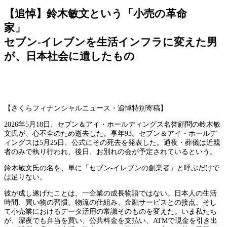
【追悼】鈴木敏文という「小売の革命
家
セブン-イレブンを生活インフラに変えた男
が、日本社会に遺したもの
【さくらフィナンシャルニュース・追悼特別寄稿】
2026年5月18日、セブン＆アイ・ホールディングス名誉顧問の鈴木敏
文氏が、心不全のため逝去した。享年93。セブン＆アイ・ホールデ
ィングスは5月25日、公式にその死去を発表した。通夜・葬儀は近親
者のみで執り行われ、後日、お別れの会が予定されているという。
鈴木敏文氏の名を、単に「セブン-イレブンの創業者」と呼ぶだけで
は足りない。
彼が成し遂げたことは、一企業の成長物語ではない。日本人の生活
時間、買い物の習慣、物流の仕組み、金融サービスとの接点、そし
て小売業におけるデータ活用の常識そのものを変えた。いま私たち
が、深夜でも弁当を買い、公共料金を支払い、ATMで現金を引き出