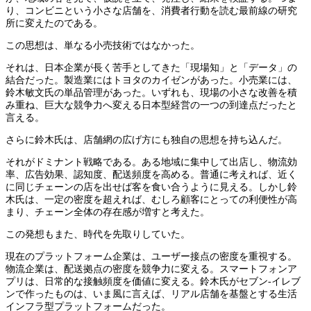
り、コンビニという小さな店舗を、消費者行動を読む最前線の研究
所に変えたのである。
この思想は、単なる小売技術ではなかった。
それは、日本企業が長く苦手としてきた「現場知」と「データ」の
結合だった。製造業にはトヨタのカイゼンがあった。小売業には、
鈴木敏文氏の単品管理があった。いずれも、現場の小さな改善を積
み重ね、巨大な競争力へ変える日本型経営の一つの到達点だったと
言える。
さらに鈴木氏は、店舗網の広げ方にも独自の思想を持ち込んだ。
それがドミナント戦略である。ある地域に集中して出店し、物流効
率、広告効果、認知度、配送頻度を高める。普通に考えれば、近く
に同じチェーンの店を出せば客を食い合うように見える。しかし鈴
木氏は、一定の密度を超えれば、むしろ顧客にとっての利便性が高
まり、チェーン全体の存在感が増すと考えた。
この発想もまた、時代を先取りしていた。
現在のプラットフォーム企業は、ユーザー接点の密度を重視する。
物流企業は、配送拠点の密度を競争力に変える。スマートフォンア
プリは、日常的な接触頻度を価値に変える。鈴木氏がセブン-イレブ
ンで作ったものは、いま風に言えば、リアル店舗を基盤とする生活
インフラ型プラットフォームだった。