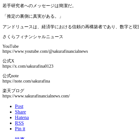
若手研究者へのメッセージは簡潔だ。
「推定の裏側に真実がある。」
アンドリュースは、経済学における信頼の再構築者であり、数字と現
さくらフィナンシャルニュース
YouTube
https://www.youtube.com/@sakurafinancialnews
公式X
https://x.com/sakurafina0123
公式note
https://note.com/sakurafina
楽天ブログ
https://www.sakurafinancialnews.com/
Post
Share
Hatena
RSS
Pin it