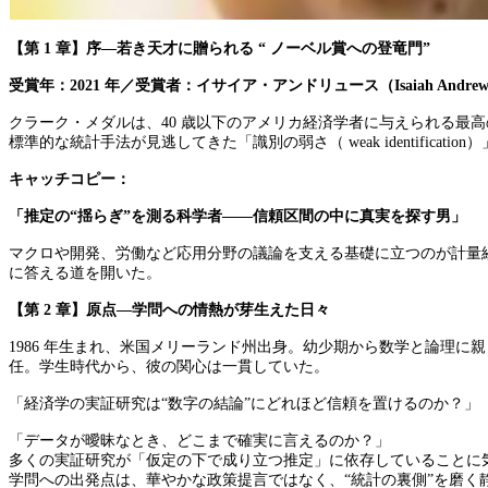
【第 1 章】序―若き天才に贈られる “ ノーベル賞への登竜門”
受賞年：2021 年／受賞者：イサイア・アンドリュース（Isaiah Andrew
クラーク・メダルは、40 歳以下のアメリカ経済学者に与えられる最
標準的な統計手法が見逃してきた「識別の弱さ（ weak identif
キャッチコピー：
「推定の“揺らぎ”を測る科学者——信頼区間の中に真実を探す男」
マクロや開発、労働など応用分野の議論を支える基礎に立つのが計量
に答える道を開いた。
【第 2 章】原点―学問への情熱が芽生えた日々
1986 年生まれ、米国メリーランド州出身。幼少期から数学と論理
任。学生時代から、彼の関心は一貫していた。
「経済学の実証研究は“数字の結論”にどれほど信頼を置けるのか？」
「データが曖昧なとき、どこまで確実に言えるのか？」
多くの実証研究が「仮定の下で成り立つ推定」に依存していることに
学問への出発点は、華やかな政策提言ではなく、“統計の裏側”を磨く