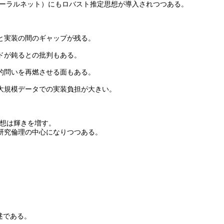
ニューラルネット）にもロバスト推定思想が導入されつつある。
と実装の間のギャップが残る。
ドが鈍るとの批判もある。
的問いを再燃させる面もある。
大規模データでの実装負担が大きい。
思想は輝きを増す。
研究倫理の中心になりつつある。
述である。