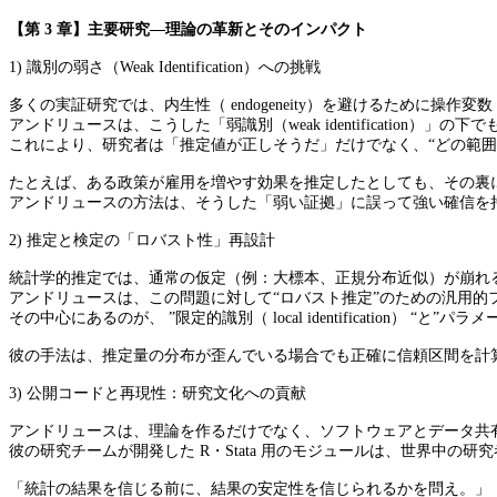
【第 3 章】主要研究―理論の革新とそのインパクト
1) 識別の弱さ（Weak Identification）への挑戦
多くの実証研究では、内生性（ endogeneity）を避けるために操作変数（ 
アンドリュースは、こうした「弱識別（weak identification）」の下
これにより、研究者は「推定値が正しそうだ」だけでなく、“どの範囲
たとえば、ある政策が雇用を増やす効果を推定したとしても、その裏
アンドリュースの方法は、そうした「弱い証拠」に誤って強い確信を
2) 推定と検定の「ロバスト性」再設計
統計学的推定では、通常の仮定（例：大標本、正規分布近似）が崩れ
アンドリュースは、この問題に対して“ロバスト推定”のための汎用的
その中心にあるのが、 ”限定的識別（ local identification） 
彼の手法は、推定量の分布が歪んでいる場合でも正確に信頼区間を計
3) 公開コードと再現性：研究文化への貢献
アンドリュースは、理論を作るだけでなく、ソフトウェアとデータ共
彼の研究チームが開発した R・Stata 用のモジュールは、世界中
「統計の結果を信じる前に、結果の安定性を信じられるかを問え。」