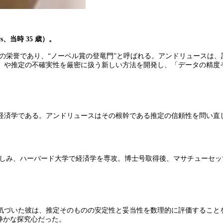
s、当時 35 歳）。
高の栄誉であり、“ノーベル賞の登竜門”と呼ばれる。アンドリュースは
ication）」や推定の不確実性を厳密に扱う新しい方法を開発し、「データ
経済学である。アンドリュースはその根幹である推定の信頼性を問い直
に親しみ、ハーバード大学で経済学を専攻。博士号取得後、マサチューセッ
気づいた彼は、推定そのものの安定性と妥当性を数理的に評価すること
静かな探究心だった。