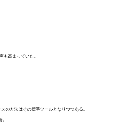
。
う声も高まっていた。
ュースの方法はその標準ツールとなりつつある。
善。