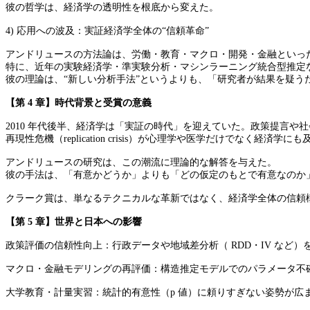
彼の哲学は、経済学の透明性を根底から変えた。
4) 応用への波及：実証経済学全体の“信頼革命”
アンドリュースの方法論は、労働・教育・マクロ・開発・金融といっ
特に、近年の実験経済学・準実験分析・マシンラーニング統合型推定
彼の理論は、“新しい分析手法”というよりも、「研究者が結果を疑う
【第 4 章】時代背景と受賞の意義
2010 年代後半、経済学は「実証の時代」を迎えていた。政策提言
再現性危機（replication crisis）が心理学や医学だけでなく経
アンドリュースの研究は、この潮流に理論的な解答を与えた。
彼の手法は、「有意かどうか」よりも「どの仮定のもとで有意なのか
クラーク賞は、単なるテクニカルな革新ではなく、経済学全体の信頼
【第 5 章】世界と日本への影響
政策評価の信頼性向上：行政データや地域差分析（ RDD・IV な
マクロ・金融モデリングの再評価：構造推定モデルでのパラメータ不
大学教育・計量実習：統計的有意性（p 値）に頼りすぎない姿勢が広ま