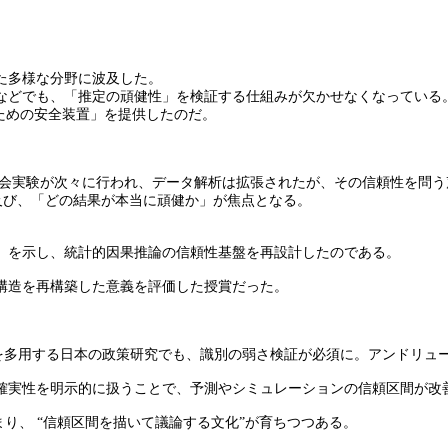
た多様な分野に波及した。
などでも、「推定の頑健性」を検証する仕組みが欠かせなくなっている
ための安全装置」を提供したのだ。
や社会実験が次々に行われ、データ解析は拡張されたが、その信頼性を問
済学にも及び、「どの結果が本当に頑健か」が焦点となる。
」を示し、統計的因果推論の信頼性基盤を再設計したのである。
構造を再構築した意義を評価した授賞だった。
ど）を多用する日本の政策研究でも、識別の弱さ検証が必須に。アンドリ
確実性を明示的に扱うことで、予測やシミュレーションの信頼区間が改
り、 “信頼区間を描いて議論する文化”が育ちつつある。