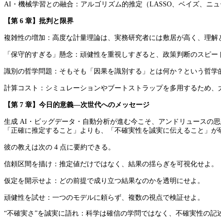
AI・機械学習との融合：アルゴリズム的推定（LASSO、ベイズ、
【第 6 章】批判と限界
複雑性の増加：高度な計量理論は、実務研究者には敷居が高く、理解
「保守的すぎる」懸念：頑健性を重視しすぎると、政策判断のスピー
識別の哲学問題：そもそも「因果を識別する」とは何か？という哲学
計算コスト：シミュレーションやブートストラップを多用するため、
【第 7 章】今日的意義―次世代へのメッセージ
生成 AI・ビッグデータ・自動分析が進む今こそ、アンドリュースの
「正確に推定すること」よりも、「不確実性を誠実に伝えること」が
彼の教えは次の 4 点に要約できる。
信頼区間を描け：推定値だけではなく、結果の揺らぎを可視化せよ。
仮定を開示せよ：どの前提で成り立つ結果なのかを透明にせよ。
頑健性を試せ：一つのモデルに頼らず、複数の視点で検証せよ。
“不確実さ”を誠実に語れ：科学は確信の学問ではなく、不確実性の記