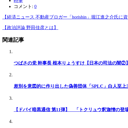
時事
コメント:
0
【経済ニュース 不動産ブロガー「horishin」堀江進之介氏
【政治評論 野田佳彦とは】
関連記事
つばさの党 幹事長 根本りょうすけ【日
差別を意図的に作り出した偽善団体「SPLC」白人至上
【ドバイ暗黒通信 第11弾】 「トクリュウ釈迦憎の