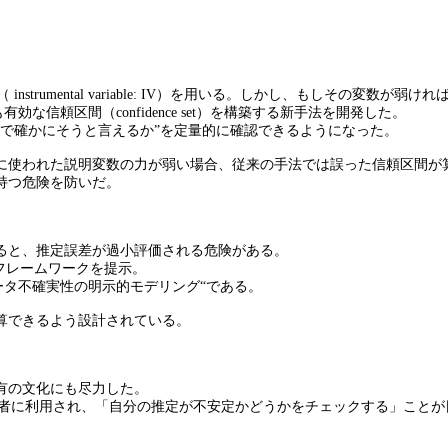
instrumental variable: IV）を用いる。しかし、もしその変数が
でも有効な信頼区間（confidence set）を構築する新手法を開発した。
で確かにそうと言えるか”を定量的に確認できるようになった。
に使われた説明変数の力が弱い場合、従来の手法では誤った信頼区間が
持つ危険を防いだ。
ると、推定誤差が過小評価される危険がある。
フレームワークを提示。
“と”パラメータ不確実性の明示的モデリング“である。
算できるよう設計されている。
有の文化にも尽力した。
の研究者に利用され、「自分の推定が不安定かどうかをチェックする」こと