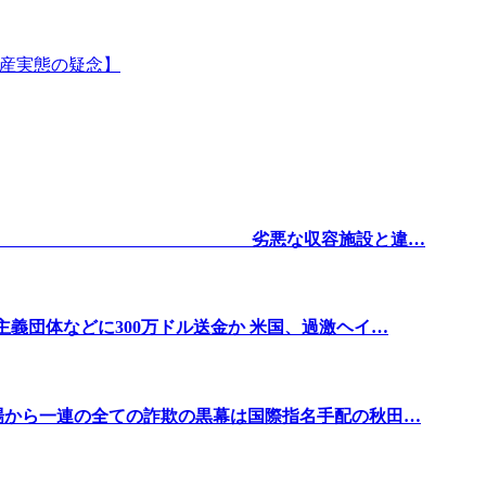
に資産実態の疑念】
本の司法の闇②】 劣悪な収容施設と違…
主義団体などに300万ドル送金か 米国、過激ヘイ…
登場から一連の全ての詐欺の黒幕は国際指名手配の秋田…