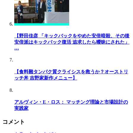
【野田佳彦 「キックバックをやめた安倍暗殺、その後
安倍派はキックバック復活 追求したら曖昧にされた」
…
【食料難タンパク質クライシスを救うか？オーストリ
ッチ丼 吉野家新作メニュー】
アルヴィン・E・ロス： マッチング理論と市場設計の
実践家
コメント