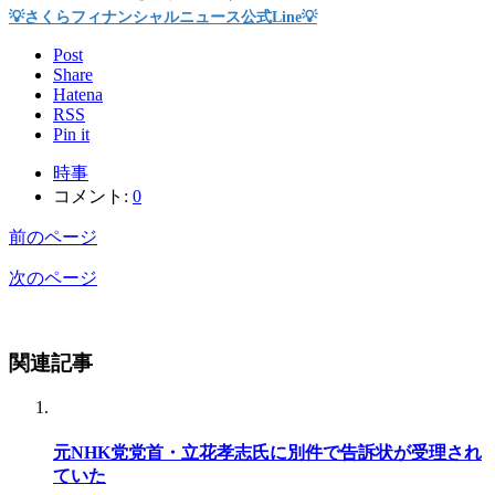
💡さくらフィナンシャルニュース公式Line💡
Post
Share
Hatena
RSS
Pin it
時事
コメント:
0
前のページ
次のページ
関連記事
元NHK党党首・立花孝志氏に別件で告訴状が受理され
ていた