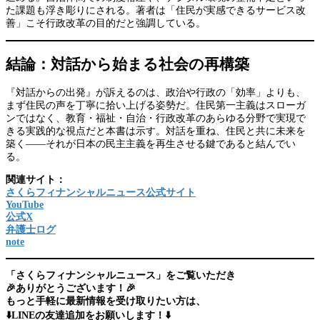
た課題も浮き彫りにされる。著者は「住民が実感できるサービス改
善」こそ行政改革の目的だと強調している。
結論：対話から始まる社会の再構築
『対話からの出発』が訴えるのは、政治や行政の「効率」よりも、
まず住民の声を丁寧に拾い上げる姿勢だ。住民第一主義はスローガ
ンではなく、教育・福祉・自治・行政改革のあらゆる分野で実現で
きる実践的な視点だと本書は示す。対話を重ね、住民と共に未来を
築く――それが日本の民主主義を再生させる鍵であると結んでい
る。
関連サイト：
さくらフィナンシャルニュース公式サイト
YouTube
公式X
弁護士ログ
note
「さくらフィナンシャルニュース」をご覧いただき
🎉ありがとうございます！🎉
もっと手軽に最新情報を受け取りたい方は、
⬇️LINEの友達追加をお願いします！⬇️