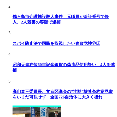
鶴ヶ島市介護施設殺人事件 元職員が暗証番号で侵
入、2人殺害の容疑で逮捕
スパイ防止法で国民を監視したい参政党神谷氏
昭和天皇在位60年記念銀貨の偽造品使用疑い 4人を逮
捕
高山泰三委員長、文京区議会の“沈黙”核禁条約意見書
をいまだ可決せず 全国726自治体に大きく後れ