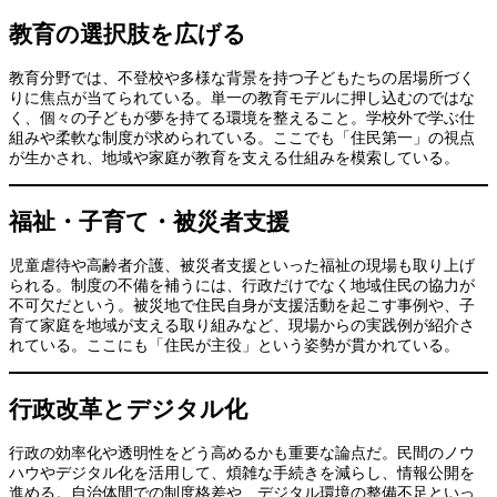
教育の選択肢を広げる
教育分野では、不登校や多様な背景を持つ子どもたちの居場所づく
りに焦点が当てられている。単一の教育モデルに押し込むのではな
く、個々の子どもが夢を持てる環境を整えること。学校外で学ぶ仕
組みや柔軟な制度が求められている。ここでも「住民第一」の視点
が生かされ、地域や家庭が教育を支える仕組みを模索している。
福祉・子育て・被災者支援
児童虐待や高齢者介護、被災者支援といった福祉の現場も取り上げ
られる。制度の不備を補うには、行政だけでなく地域住民の協力が
不可欠だという。被災地で住民自身が支援活動を起こす事例や、子
育て家庭を地域が支える取り組みなど、現場からの実践例が紹介さ
れている。ここにも「住民が主役」という姿勢が貫かれている。
行政改革とデジタル化
行政の効率化や透明性をどう高めるかも重要な論点だ。民間のノウ
ハウやデジタル化を活用して、煩雑な手続きを減らし、情報公開を
進める。自治体間での制度格差や、デジタル環境の整備不足といっ