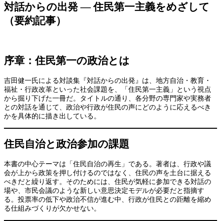
対話からの出発 ― 住民第一主義をめざして
（要約記事）
序章：住民第一の政治とは
吉田健一氏による対談集『対話からの出発』は、地方自治・教育・
福祉・行政改革といった社会課題を、「住民第一主義」という視点
から掘り下げた一冊だ。タイトルの通り、各分野の専門家や実務者
との対話を通じて、政治や行政が住民の声にどのように応えるべき
かを具体的に描き出している。
住民自治と政治参加の課題
本書の中心テーマは「住民自治の再生」である。著者は、行政や議
会が上から政策を押し付けるのではなく、住民の声を土台に据える
べきだと繰り返す。そのためには、住民が気軽に参加できる対話の
場や、市民会議のような新しい意思決定モデルが必要だと指摘す
る。投票率の低下や政治不信が進む中、行政が住民との距離を縮め
る仕組みづくりが欠かせない。