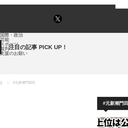
国際・政治
芸能
スポーツ
注目の記事 PICK UP！
裁判
支援のお願い
ホーム
#元新潮門田氏
#元新潮門