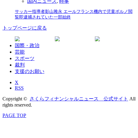
国内ニュース
,
時事
サッカー指導者影山雅永 エールフランス機内で児童ポルノ閲
覧即逮捕されていた一部始終
トップページに戻る
国際・政治
芸能
スポーツ
裁判
支援のお願い
X
RSS
Copyright ©
さくらフィナンシャルニュース 公式サイト
All
rights reserved.
PAGE TOP