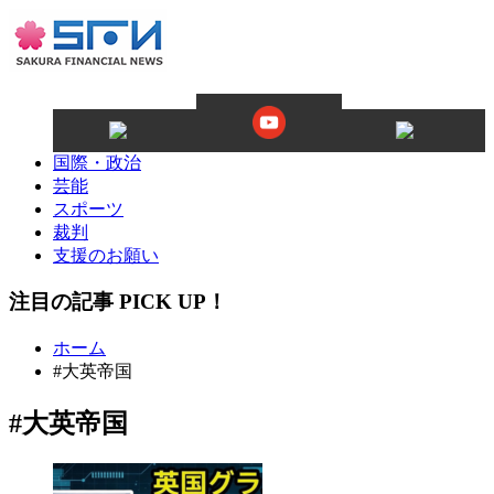
国際・政治
芸能
スポーツ
裁判
支援のお願い
注目の記事 PICK UP！
ホーム
#大英帝国
#大英帝国