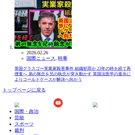
2026.02.26
国際ニュース
,
時事
英国グラスゴー実業家殺害事件 組織犯罪か 23年の時を経て再
捜査へ 弟の無念を兄の執念が突き動かす 英国法医学の進歩に
よりコールドケースが解決へ向かう
トップページに戻る
国際・政治
芸能
スポーツ
裁判