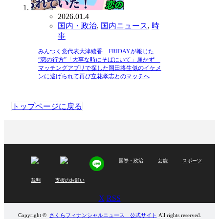
2026.01.4
国内・政治
,
国内ニュース
,
時
事
みんつく党代表大津綾香 FRIDAYが報じた
“恋の行方”「大事な時にそばにいて」届かず
マッチングアプリで探した岡田将生似のイケメ
ンに逃げられて再び立花孝志とのマッチへ
トップページに戻る
国際・政治
芸能
スポーツ
裁判
支援のお願い
X
RSS
Copyright ©
さくらフィナンシャルニュース 公式サイト
All rights reserved.