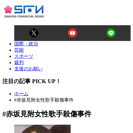
国際・政治
芸能
スポーツ
裁判
支援のお願い
注目の記事 PICK UP！
ホーム
#赤坂見附女性歌手殺傷事件
#赤坂見附女性歌手殺傷事件