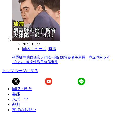
2025.11.23
国内ニュース
,
時事
朝霞駐屯地自衛官大津陽一郎(43)容疑者を逮捕 赤坂見附ライ
ブハウス前女性歌手刺傷事件
トップページに戻る
国際・政治
芸能
スポーツ
裁判
支援のお願い