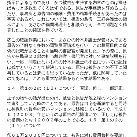
指示によるものであり、かつ被告が主張する内容のものは探せ
ばもっと多数出てくるはずである。原告が事務所を辞めるにあ
たり、事務所と原告間の報酬・費用の精算手続きがあったのは
事実であるが、これについては、担当の鳥海・三好弁護士の指
示により、あさひの顧問税理士と相談のうえ、全て問題なく精
算したことの確認を得ている。
③この確認作業において、あさひの鈴木弁護士が管財人である
原告の了解なく多数の閲覧謄写請求を行い、この謄写目的に虚
偽の記載があることを当時の書記官が発見した。その際に、原
告から民事２０部の担当裁判官・書記官に対して事情説明を行
い、一応、問題はないものの鈴木弁護士の不正については記録
は残すということで解決している。原告は被告がこの不正に関
与しているとは夢にも思っていなかったが、仮に関与していた
のであれば、これも重大な結果をもたらす結果である。
１４ 第１の２の（１３）について 否認。但し、一部訂正。
逗子の物件の話が出たのは、被告と原告が池之端のマンション
で逢引していた時のことである。原告は自宅を新築すると同時
に神保町の賃料の安いマンションに移転しているので、平成１
５（２００３）年というのは原告の記憶違いで、正しくは被告
の指摘のとおり２００２年のことである。１５ 第１の２の
（１４）について
①６１万２０００円については、被告に対し費用負担を要請し