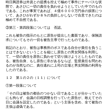
時日興證券は外資との提携を控えて極めて事件にナーバスな状
態で、あさひに一切の責任を負わせようとしていた中でのもの
である。これが事実であれば、４億６０００万円余の損害につ
いて、あさひがわずか８％の負担しかしないで合意できたのは
極めて不自然である。
③第三・第四段落については 否認。
これも被告の指示のもとに原告が提出した書面であり、保険請
求についてもその一切を被告主導で行ったものである。
前記のとおり、被告は事務所のボスである自分が責任を負うこ
とはできないということを縦にし原告との男女関係を利用し
て、一切の責任を原告に負わせて切り抜けようとしたものであ
る。被告自身、もし原告に非があるならば、監督責任を問われ
るのが当然なのに、責任逃れに上司の立場と男女関係の利用を
したのである。
１２ 第１の２の（１１）について
①第一段落について
「その日は被告の都合のつかない日であることが分かっていた
にも拘らず、会議の日程調整を行っていた原告が、敢えてその
日に会議を設定したのである」という主張を含め、全て被告の
主張は虚偽である。