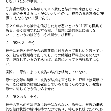
しない（公知の事実）。
②弁護士経験を４年積んで３５歳だと結婚の約束はしないと
か、結婚を考えるはずがないというのも、被告の荒唐無稽な”主
張”にもならない主張である。
③２０年以上も被告を信頼した方が悪いという”主張”も怪異で
ある。長く信用すればする程、「信頼は法的保証に値しな
い。」というのはどういう根拠か、求釈明。
２ 第2の２ 争う
被告は原告と最初から結婚前提に付き合って欲しいと言ってい
る。被告が既婚者であっても、その結婚は戸籍上のものだけ
で、破綻しているのであれば、原告にとって不法行為ではな
い。
実際に、原告によって被告の結婚は破綻していない。
原告は交際の契機で、被告が結婚を言う以上、戸籍上は既婚で
も、既に被告の結婚は破綻していると信じたのであり、被告も
原告に対してそう信じ込ませた。
３ 第２の３ 争う。
被告の妻への不法行為に原告はならない。原告は、被告の形式
的な結婚状況の解消を待つだけであり、待たされ続けたのであ