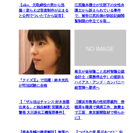
【aiko、元取締役の男から洗
江尻隆弁護士が元部下の女性弁
脳！逆らえば音楽制作が止まる
護士から訴えられている事件
と公判でついたてから証言】
で、被告江尻氏側が訴訟記録閲
覧制限の申立てを取…
株主が金珍隆こと志村智隆公認
会計士（業務停止中）の提訴を
『クイズ王』で活躍・鈴木光氏
ハイアス・アンド・カンパニー
が司法試験に合格
経営陣へ要求へ
【「ザル法はチャンス 好き放題
【横浜市教員の性犯罪裁判 傍
出来る」と独自解釈 宮園勇人元
聴席を職員で満席工作、旅費ま
警視 大川原化工機冤罪事件】
で工面 東京新聞取材で明らか
に】
【根本良輔の徹底解説】無実の
【つばさの党 黒川あつひこ 勾