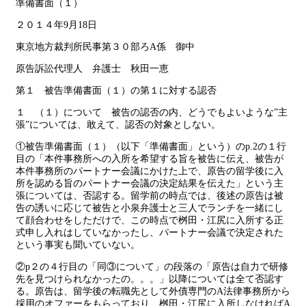
準備書面（１）
２０１４年9月18日
東京地方裁判所民事第３０部ろA係 御中
原告訴訟代理人 弁護士 秋田一恵
第１ 被告準備書面（１）の第１に対する認否
１ （１）について 被告の認否の内、どうでもよいような”主
張”については、敢えて、認否の対象としない。
①被告準備書面（１）（以下「準備書面」という）のp.2の１行
目の「本件事務所への入所を希望する旨を被告に伝え、被告が
本件事務所のパートナー会議にかけた上で、原告の留学後に入
所を認める旨のパートナー会議の決定結果を伝えた」という主
張については、否認する。留学前の時点では、後述の原告は被
告の誘いに応じて被告と小泉弁護士と三人でランチを一緒にし
て顔合わせをしただけで、この時点で桝田・江尻に入所する正
式申し入れはしていなかったし、パートナー会議で決定された
という事実も聞いていない。
②p２の４行目の「同③について」の段落の「原告は自力で研修
先を見つけられなかったの。。。」以降については全て否認す
る。原告は、留学後の転職先として外債専門のA法律事務所から
採用のオファーをもらっており、桝田・江尻に入所しなければA