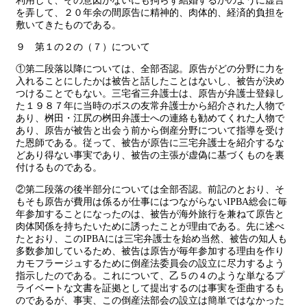
利用して、その意図がないにも拘らず結婚するかのように虚言
を弄して、２０年余の間原告に精神的、肉体的、経済的負担を
敷いてきたものである。
９ 第１の２の（７）について
①第二段落以降については、全部否認。原告がどの分野に力を
入れることにしたかは被告と話したことはないし、被告が決め
つけることでもない。三宅省三弁護士は、原告が弁護士登録し
た１９８７年に当時のボスの友常弁護士から紹介された人物で
あり、桝田・江尻の桝田弁護士への連絡も勧めてくれた人物で
あり、原告が被告と出会う前から倒産分野について指導を受け
た恩師である。従って、被告が原告に三宅弁護士を紹介するな
どあり得ない事実であり、被告の主張が虚偽に基づくものを裏
付けるものである。
②第二段落の後半部分については全部否認。前記のとおり、そ
もそも原告が費用は係るが仕事にはつながらないIPBA総会に毎
年参加することになったのは、被告が海外旅行を兼ねて原告と
肉体関係を持ちたいために誘ったことが理由である。先に述べ
たとおり、このIPBAには三宅弁護士を始め当然、被告の知人も
多数参加しているため、被告は原告が毎年参加する理由を作り
カモフラージュするために倒産法委員会の設立に尽力するよう
指示したのである。これについて、乙５の４のような単なるプ
ライベートな文書を証拠として提出するのは事実を歪曲するも
のであるが、事実、この倒産法部会の設立は簡単ではなかった