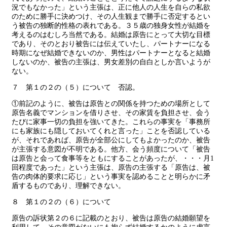
況でもなかった」という主張は、正に他人の人生を自らの私欲
のために勝手に決めつけ、その人生観まで勝手に否定するとい
う被告の独断的性格の表れである。３５歳の独身女性が結婚を
考えるのはむしろ当然である。結婚は原告にとって大切な目標
であり、そのとおり被告には伝えていたし、パートナーになる
時期になぜ結婚できないのか、男性はパートナーとなると結婚
しないのか、被告の主張は、男女差別の自白としか言いようが
ない。
７ 第１の２の（５）について 否認。
①前記のように、被告は原告との関係を持つための場所として
原告名義でマンションを借りさせ、その家賃を負担させ、会う
たびに家事一切の負担を強いてきた。これらの事実を「事務所
にも家族にも隠しておいてくれと言った」ことを否認している
が、それであれば、原告が全部公にしてもよかったのか、被告
が主張する意図が不明である。他方、会う頻度について「被告
は原告と会って食事等をともにすることがあったが、・・・月1
回程度であった」という主張は、原告の主張する「原告は、被
告の肉体的要求に応じ」という事実を認めることと明らかに矛
盾するものであり、理解できない。
８ 第１の２の（６）について
原告の訴状第２の６に記載のとおり、被告は原告の結婚願望を