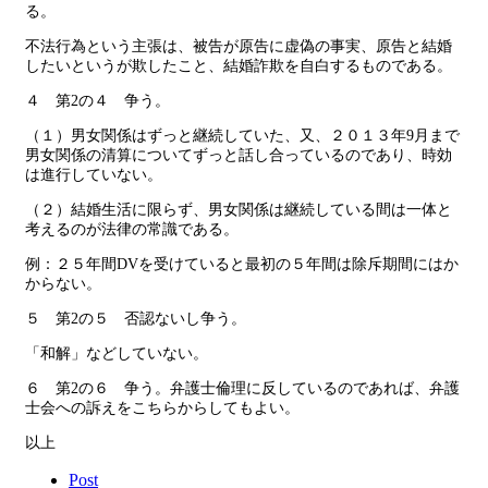
る。
不法行為という主張は、被告が原告に虚偽の事実、原告と結婚
したいというが欺したこと、結婚詐欺を自白するものである。
４ 第2の４ 争う。
（１）男女関係はずっと継続していた、又、２０１３年9月まで
男女関係の清算についてずっと話し合っているのであり、時効
は進行していない。
（２）結婚生活に限らず、男女関係は継続している間は一体と
考えるのが法律の常識である。
例：２５年間DVを受けていると最初の５年間は除斥期間にはか
からない。
５ 第2の５ 否認ないし争う。
「和解」などしていない。
６ 第2の６ 争う。弁護士倫理に反しているのであれば、弁護
士会への訴えをこちらからしてもよい。
以上
Post