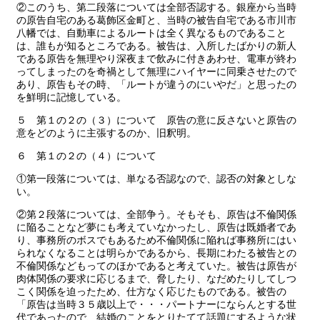
②このうち、第二段落については全部否認する。銀座から当時
の原告自宅のある葛飾区金町と、当時の被告自宅である市川市
八幡では、自動車によるルートは全く異なるものであること
は、誰もが知るところである。被告は、入所したばかりの新人
である原告を無理やり深夜まで飲みに付きあわせ、電車が終わ
ってしまったのを奇禍として無理にハイヤーに同乗させたので
あり、原告もその時、「ルートが違うのにいやだ」と思ったの
を鮮明に記憶している。
５ 第１の２の（３）について 原告の意に反さないと原告の
意をどのように主張するのか、旧釈明。
６ 第１の２の（４）について
①第一段落については、単なる否認なので、認否の対象としな
い。
②第２段落については、全部争う。そもそも、原告は不倫関係
に陥ることなど夢にも考えていなかったし、原告は既婚者であ
り、事務所のボスでもあるため不倫関係に陥れば事務所にはい
られなくなることは明らかであるから、長期にわたる被告との
不倫関係などもってのほかであると考えていた。被告は原告が
肉体関係の要求に応じるまで、脅したり、なだめたりしてしつ
こく関係を迫ったため、仕方なく応じたものである。被告の
「原告は当時３５歳以上で・・・パートナーにならんとする世
代であったので、結婚のことをとりたてて話題にするような状