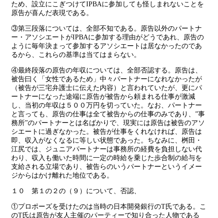
ため、設立にこぎつけてIPBAに参加しても怪しまれないことを
原告が喜んだ表現である。
③第三段落については、全部不知である。原告以外のパートナ
ー・アソシエートがIPBAに参加する理由がどうであれ、原告の
ように毎年決まって参加するアソシエートは居なかったのであ
るから、これらの基準は当てはまらない。
④最終段落の原告の年収については、全部否認する。原告は、
被告曰く「女性であるため」中々パートナーになれなかったが
（被告が三宅弁護士に伝えた内容）と言われていたが、更にパ
ートナーになった途端に原告が被告から頼まれる仕事が激減
し、当初の年収は５００万円を切っていた。なお、パートナー
と言っても、原告の仕事は全て被告からの仕事のみであり、”事
務所”のパートナーとは名ばかりで、現実には原告は被告のアソ
シエートに過ぎなかった。被告が仕事をくれなければ、原告は
即、収入がなくなるに等しい状態であった。ちなみに、桝田・
江尻では、ジュニアパートナーは事務所の経費を負担しない代
わり、収入も働いた時間に一定の時給を乗じた歩合制の給与を
支給される立場であり、被告らのいうパートナーというイメー
ジからはかけ離れた地位である。
１０ 第１の２の（９）について、否認、
①プロポーズを受けたのは当時の日本開発銀行のT氏である。こ
のT氏は原告が友人主催のパーティーで知り合った人物である