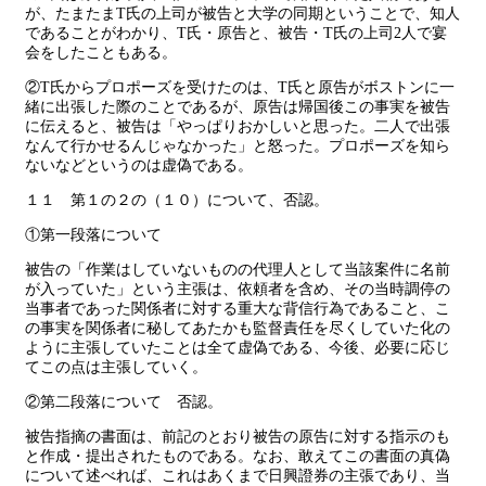
が、たまたまT氏の上司が被告と大学の同期ということで、知人
であることがわかり、T氏・原告と、被告・T氏の上司2人で宴
会をしたこともある。
②T氏からプロポーズを受けたのは、T氏と原告がボストンに一
緒に出張した際のことであるが、原告は帰国後この事実を被告
に伝えると、被告は「やっぱりおかしいと思った。二人で出張
なんて行かせるんじゃなかった」と怒った。プロポーズを知ら
ないなどというのは虚偽である。
１１ 第１の２の（１０）について、否認。
①第一段落について
被告の「作業はしていないものの代理人として当該案件に名前
が入っていた」という主張は、依頼者を含め、その当時調停の
当事者であった関係者に対する重大な背信行為であること、こ
の事実を関係者に秘してあたかも監督責任を尽くしていた化の
ように主張していたことは全て虚偽である、今後、必要に応じ
てこの点は主張していく。
②第二段落について 否認。
被告指摘の書面は、前記のとおり被告の原告に対する指示のも
と作成・提出されたものである。なお、敢えてこの書面の真偽
について述べれば、これはあくまで日興證券の主張であり、当