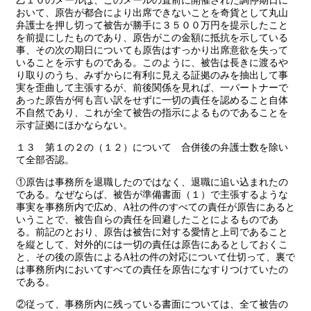
乙１０のメールは、このメールの直前に開催された調停期日に
おいて、原告が都合により出席できないことを奇貨として丸山
弁護士を押し切って被告が勝手に３５００万円を提示したこと
を前提にしたものであり、原告がこの金額に抵抗を示している
事、その次の期日についても原告はすっかり出席意欲を失って
いることを示すものである。このように、被告は長きに渡るや
り取りのうち、みずからに有利に見える証拠のみを抽出して事
実を歪曲して主張するが、前後関係を見れば、一パートナーで
あった原告が何も言い訳をせずに一切の責任を認めること自体
不自然であり、これが全て被告の指示によるものであることを
示す証拠にほかならない。
１３ 第１の２の（１２）について 合併後の弁護士数を除い
て全部否認。
①原告は事務所を退職したのではなく、退職に追い込まれたの
である。なぜならば、被告が準備書面（１）で主張するような
事実を事務所内で広め、A社の件のすべての責任が原告にあると
いうことで、被告自らの責任を回避したことによるものであ
る。前記のとおり、原告は被告に対する愛情と上司であること
を縦として、対外的には一切の責任は原告にあるとしておくこ
と、その後の原告によるA社の件の対応について仕切って、裏で
は事務所内においてすべての責任を原告になすりつけていたの
である。
②従って、事務所内に残っている書面については、全て被告の