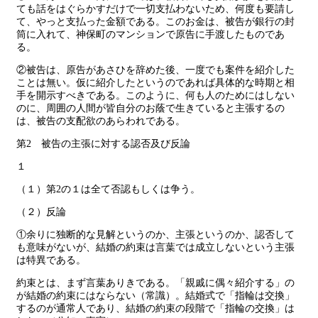
ても話をはぐらかすだけで一切支払わないため、何度も要請し
て、やっと支払った金額である。このお金は、被告が銀行の封
筒に入れて、神保町のマンションで原告に手渡したものであ
る。
②被告は、原告があさひを辞めた後、一度でも案件を紹介した
ことは無い。仮に紹介したというのであれば具体的な時期と相
手を開示すべきである。このように、何も人のためにはしない
のに、周囲の人間が皆自分のお蔭で生きていると主張するの
は、被告の支配欲のあらわれである。
第2 被告の主張に対する認否及び反論
１
（１）第2の１は全て否認もしくは争う。
（２）反論
①余りに独断的な見解というのか、主張というのか、認否して
も意味がないが、結婚の約束は言葉では成立しないという主張
は特異である。
約束とは、まず言葉ありきである。「親戚に偶々紹介する」の
が結婚の約束にはならない（常識）。結婚式で「指輪は交換」
するのが通常人であり、結婚の約束の段階で「指輪の交換」は