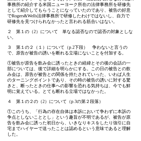
事務所の紹介する米国ニューヨーク所在の法律事務所を研修先
として紹介してもらうことになっていたのであり、被告の好意
でRogers&Wells法律事務所で研修したわけではないし、自力で
研修先を見つけられなかったと言われる筋合いはない。
２ 第１の（2）について 単なる認否なので認否の対象としな
い。
３ 第１の２（１）について（p.2下段） 争わないと言うの
で、原告が被告の誘いを断れる立場にないことを付加する。
①被告が原告を飲み会に誘ったときの経緯とその後の会話の一
部については、後で詳細を明らかにする。この日の被告との飲
み会は、原告が被告との関係を持たされていった、いわば人生
のターニングポイントであり、その時の被告の誘いに対する驚
きと、断ったときの仕事への影響を恐れる気持ちは、今でも鮮
明に覚えている。とても断れる立場ではなかった。
４ 第１の２の（2）について（p.3の第２段落）
①このうち、「行為の存在自体は本訴において争わずに本訴の
争点としないこととし」という趣旨が不明であるが、被告が原
告を飲み会に誘った初日から、いきなりキスをしたり強引に自
宅までハイヤーで送ったことは認めるという意味であると理解
した。