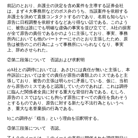
前記のとおり、弁護士の決定を含め案件を主導する証券会社
は、まず４大事務所などのボス弁のうち、当該案件を依頼する
弁護士を決めて直接コンタクトするのであり、名前も知らない
原告に日程調整を依頼するなどあり得ない話である。このよう
に、被告は誰にでも明確な虚偽の事実を並び立てて、A社の損害
が全て原告の責任であるかのように主張しており、事実、事務
所内においても他のパートナーにそのとおり主張したため、原
告は被告のこの行為によって事務所にいられなくなり、事実
上、辞めさせられた。
②第二段落について 否認および求釈明
a)A社との調停においては、あさひには責任が無いと主張し、本
件訴訟においては全ての責任が原告の書類上のミスであると主
張しており、被告の主張は明らかに矛盾している、仮に、当初
から原告のミスであると認識していたのであれば、これは調停
に臨んだ関係者全員に対する重大な背信行為である。むしろ、
原告のミスではないにも拘らず原告にすべての責任を負わそう
とするものであり、原告に対する新たな不法行為ともいうべ
き、重大な名誉棄損の行為である。
b)この調停が「穏当」という理由を旧釈明する。
③第三段落について 否認。