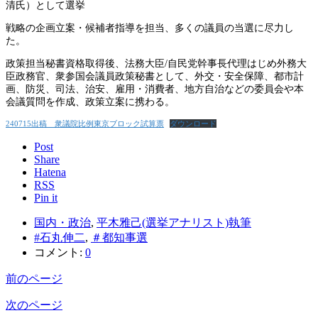
清氏）として選挙
戦略の企画立案・候補者指導を担当、多くの議員の当選に尽力し
た。
政策担当秘書資格取得後、法務大臣/自民党幹事長代理はじめ外務大
臣政務官、衆参国会議員政策秘書として、外交・安全保障、都市計
画、防災、司法、治安、雇用・消費者、地方自治などの委員会や本
会議質問を作成、政策立案に携わる。
240715出稿 衆議院比例東京ブロック試算票
ダウンロード
Post
Share
Hatena
RSS
Pin it
国内・政治
,
平木雅己(選挙アナリスト)執筆
#石丸伸二
,
＃都知事選
コメント:
0
前のページ
次のページ