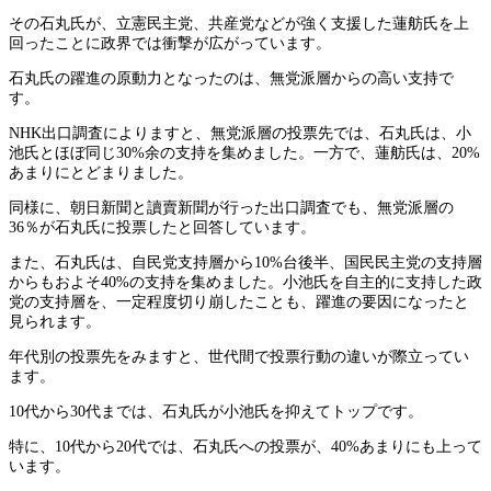
その石丸氏が、立憲民主党、共産党などが強く支援した蓮舫氏を上
回ったことに政界では衝撃が広がっています。
石丸氏の躍進の原動力となったのは、無党派層からの高い支持で
す。
NHK出口調査によりますと、無党派層の投票先では、石丸氏は、小
池氏とほぼ同じ30%余の支持を集めました。一方で、蓮舫氏は、20%
あまりにとどまりました。
同様に、朝日新聞と讀賣新聞が行った出口調査でも、無党派層の
36％が石丸氏に投票したと回答しています。
また、石丸氏は、自民党支持層から10%台後半、国民民主党の支持層
からもおよそ40%の支持を集めました。小池氏を自主的に支持した政
党の支持層を、一定程度切り崩したことも、躍進の要因になったと
見られます。
年代別の投票先をみますと、世代間で投票行動の違いが際立ってい
ます。
10代から30代までは、石丸氏が小池氏を抑えてトップです。
特に、10代から20代では、石丸氏への投票が、40%あまりにも上って
います。