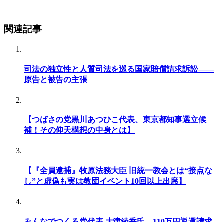
関連記事
司法の独立性と人質司法を巡る国家賠償請求訴訟——
原告と被告の主張
【つばさの党黒川あつひこ代表、東京都知事選立候
補！その仰天構想の中身とは】
【『全員逮捕』牧原法務大臣 旧統一教会とは“接点な
し”と虚偽も実は教団イベント10回以上出席】
みんなでつくる党代表 大津綾香氏、110万円返還請求