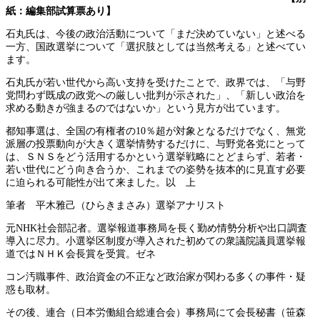
紙：編集部試算票あり】
石丸氏は、今後の政治活動について「まだ決めていない」と述べる
一方、国政選挙について「選択肢としては当然考える」と述べてい
ます。
石丸氏が若い世代から高い支持を受けたことで、政界では、「与野
党問わず既成の政党への厳しい批判が示された」、「新しい政治を
求める動きが強まるのではないか」という見方が出ています。
都知事選は、全国の有権者の10％超が対象となるだけでなく、無党
派層の投票動向が大きく選挙情勢するだけに、与野党各党にとって
は、ＳＮＳをどう活用するかという選挙戦略にとどまらず、若者・
若い世代にどう向き合うか、これまでの姿勢を抜本的に見直す必要
に迫られる可能性が出て来ました。以 上
筆者 平木雅己（ひらきまさみ）選挙アナリスト
元NHK社会部記者。選挙報道事務局を長く勤め情勢分析や出口調査
導入に尽力。小選挙区制度が導入された初めての衆議院議員選挙報
道ではＮＨＫ会長賞を受賞。ゼネ
コン汚職事件、政治資金の不正など政治家が関わる多くの事件・疑
惑も取材。
その後、連合（日本労働組合総連合会）事務局にて会長秘書（笹森