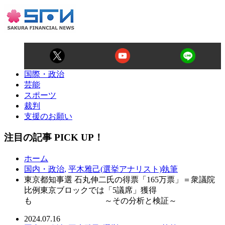
国際・政治
芸能
スポーツ
裁判
支援のお願い
注目の記事 PICK UP！
ホーム
国内・政治
,
平木雅己(選挙アナリスト)執筆
東京都知事選 石丸伸二氏の得票「165万票」＝衆議院
比例東京ブロックでは「5議席」獲得
も ～その分析と検証～
2024.07.16