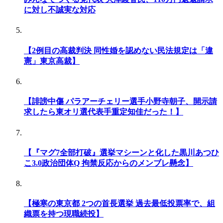
に対し不誠実な対応
【2例目の高裁判決 同性婚を認めない民法規定は「違
憲」東京高裁】
【誹謗中傷 パラアーチェリー選手小野寺朝子、開示請
求したら東オリ選代表手重定知佳だった！】
【『マグ7全部打破』選挙マシーンと化した黒川あつひ
こ3.0政治団体Q 拘禁反応からのメンブレ懸念】
【極寒の東京都 2つの首長選挙 過去最低投票率で、組
織票を持つ現職続投】