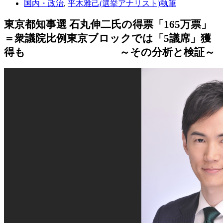
国内・政治
,
平木雅己(選挙アナリスト)執筆
東京都知事選 石丸伸二氏の得票「165万票」
＝衆議院比例東京ブロックでは「5議席」獲
得も ～その分析と検証～