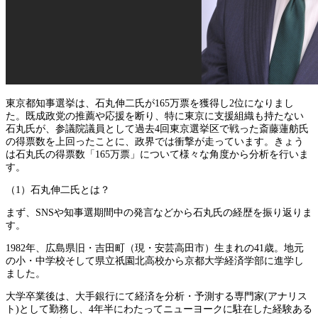
東京都知事選挙は、石丸伸二氏が165万票を獲得し2位になりまし
た。既成政党の推薦や応援を断り、特に東京に支援組織も持たない
石丸氏が、参議院議員として過去4回東京選挙区で戦った斎藤蓮舫氏
の得票数を上回ったことに、政界では衝撃が走っています。きょう
は石丸氏の得票数「165万票」について様々な角度から分析を行いま
す。
（1）石丸伸二氏とは？
まず、SNSや知事選期間中の発言などから石丸氏の経歴を振り返りま
す。
1982年、広島県旧・吉田町（現・安芸高田市）生まれの41歳。地元
の小・中学校そして県立祇園北高校から京都大学経済学部に進学し
ました。
大学卒業後は、大手銀行にて経済を分析・予測する専門家(アナリス
ト)として勤務し、4年半にわたってニューヨークに駐在した経験ある