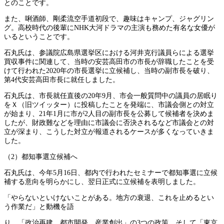
とのことです。
また、唎酒師、剛柔流空手道初段で、趣味はキャンプ、ジャグリン
グ。高校時代の後輩にNHK大河ドラマの主演も務めた有名な女優が
いるということです。
石丸氏は、参議院広島県選挙区における河井克行議員らによる選挙
買収事件に関連して、当時の安芸高田市の市長が辞職したことを受
けて行われた2020年の市長選挙に立候補し、当時の副市長を破り、
第4代安芸高田市長に就任しました。
石丸氏は、市長就任直後の20年9月、市会一般質問中の議員の居眠り
をＸ（旧ツイッター）に投稿したことを発端に、市議会側との対立
が始まり、21年1月に市が2人目の副市長を公募して候補者を決めま
したが、財政難などを理由に市議会に否決されるなど市議会との対
立が深まり、こうした対立が報道されるケースが多くなっていきま
した。
（2）都知事選立候補へ
石丸氏は、今年5月16日、都内で行われたセミナーで都知事選に立候
補する意向を明らかにし、翌日正式に立候補を表明しました。
「やらないといけないことがある。地方の衰退、これを止めるとい
う作業だ」と動機を語
り、「政治再建、都市開発、産業創出」の3つの政策、そして「東京