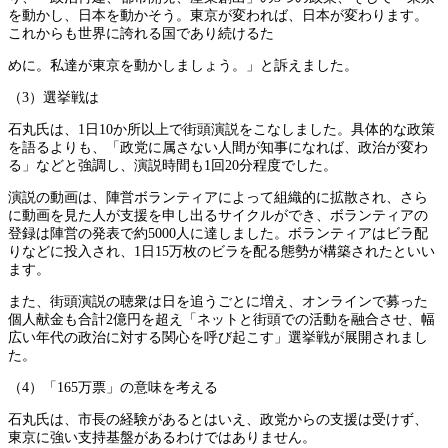
を動かし、日本を動かそう。東京が変われば、日本が変わります。
これからも世界に誇れる国であり続けるた
めに。私達が東京を動かしましょう。」と訴えました。
（3）選挙戦は
石丸氏は、1日10か所以上で街頭演説をこなしました。具体的な政策
を語るよりも、「政党に属さない人間が知事になれば、政治が変わ
る」などと強調し、演説時間も1回20分程度でした。
演説の動画は、陣営ボランティアによって組織的に拡散され、さら
に動画を見た人が支援を申し出るサイクルができ、ボランティアの
登録は陣営の発表で約5000人に達しました。ボランティアはビラ配
りなどに投入され、1日15万枚のビラを配る態勢が構築されたといい
ます。
また、街頭演説の聴衆は日を追うごとに増え、オンラインで募った
個人献金も合計2億円を超え「ネットと街頭での活動を融合させ、幅
広い年代の政治に対する関心を呼び起こす」選挙戦が展開されまし
た。
（4）「165万票」の意味を考える
石丸氏は、市長の経験があるとはいえ、政党からの支援は受けず、
東京に強い支持基盤があるわけではありません。