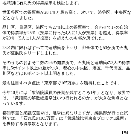
地域別に石丸氏の得票結果を検証します。
世田谷区での得票率が28.1％と最も高く、次いで、渋谷区、中央区な
どとなりました。
品川区、目黒区、港区でも27％以上の得票率で、合わせて17の自治
体で得票率が25％（投票に行った4人に1人が投票）を超え、得票率
が20％（5人に1人が投票）を超えたのも46か所でした。
23区内に限ればすべてで蓮舫氏を上回り、都全体でも53か所で石丸
氏が蓮舫氏をリードしました。
そのうちのおよそ半数の26の開票所で、石丸氏と蓮舫氏の2人の得票
率に5ポイント以上の差がつき、都心の中央区、港区、千代田区、品
川区などは10ポイント以上開きました。
最も注目すべき点は「東京都で165万票」を獲得したことです。
今年10月には「衆議院議員の任期が残すところ1年」となり、政界で
は、「衆議院の解散総選挙はいつ行われるのか」が大きな焦点とな
っています。
都知事選と衆議院選挙は、選挙は異なりますが、編集部が行った試
算では、「石丸氏の165万票」は「衆議院比例東京ブロック5議席」
を獲得する得票数となります。
【別