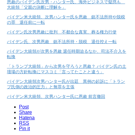
恩赦のバイデン氏次男・ハンター氏、海外ビジネスで疑惑も
大統領「父親の決断に理解を」
バイデン米大統領、次男ハンター氏を恩赦 銃不法所持や脱税
の罪 退任前に一転
バイデン氏次男恩赦に批判 不都合な真実、葬る権力行使
バイデン氏、次男恩赦 銃不法所持・脱税 退任控え一転
バイデン大統領が次男を恩赦 退任時期迫るなか、司法不介入を
転換
「トランプ大統領」から次男を守ろうと恩赦？ バイデン氏の土
壇場の方針転換にマスコミ「言ってたことと違う」
バイデン大統領次男ハンター氏が出廷 異例の起訴に「トラン
プ氏側の政治的圧力」と無罪を主張
バイデン米大統領、次男ハンター氏に恩赦 前言撤回
Post
Share
Hatena
RSS
Pin it