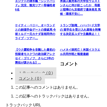
エジプトの潜水艦『シンドバッ
米国人観光客の大学生ウェスト
ド』沈没、観光ツアー客犠牲者
ンさんに何が起こったか 母親
6名
と喧嘩のち京都府で遺体発見 気
候・環境不安に…
ケイティ・ペリー、オーランド
トランプ政権、ハーバード大学
との創価学会デートの後破局 今
の 留学生を受け入れ資格を剥奪
彼トルドー元カナダ首相同伴の
する決定反ユダヤ主義禁止！！
ライブ・ツアー…
【ウク露戦争を非難した最初の
ハメネイ師死亡！米国イスラエ
投獄者モスクワの政治家アレク
ル共同作戦と報復連鎖
セイ・ゴリノフ、さらに3年の
懲役が課される】…
コメント
トラックバック ( 0 )
コメント ( 0 )
この記事へのコメントはありません。
この記事へのトラックバックはありません。
トラックバック URL