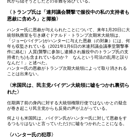
民から隠そうとしたとの非難を浴びている。
〈トランプ氏は「連邦議会襲撃で服役中の私の支持者も
恩赦に含めろ」と揶揄〉
ハンター氏に恩赦が与えられたことについて、来年1月20日に大
統領執務室を引き継ぐドナルド・トランプ次期米大統領は、
「ジョー(バイデン)がハンターに与えた恩赦（の対象）には、何
年も収監されている（2021年1月6日の米連邦議会議事堂襲撃事
件に絡む）人質(襲撃に参加し逮捕され服役中のトランプ氏の支
持者たち)も含まれているのか？ なんという司法の乱用と誤り
なんだ！」と述べた。
ハンター氏の恩赦がトランプ次期大統領によって取り消される
ことは出来ない。
〈米国民は、民主党バイデン大統領に嘘をつかれ裏切ら
れた〉
任期満了前の身内に対する大統領権限行使ではないかとの疑念
が巻き起こり民主党からも反発の声が上がっている。
何よりも米国民は、バイデン氏がハンター氏に対して恩赦をす
るつもりはないと言っていただけに嘘をつかれたことになる。
〈ハンター氏の犯罪〉