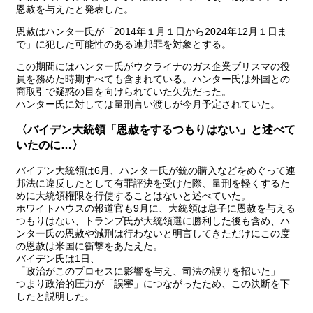
恩赦を与えたと発表した。
恩赦はハンター氏が「2014年１月１日から2024年12月１日ま
で」に犯した可能性のある連邦罪を対象とする。
この期間にはハンター氏がウクライナのガス企業ブリスマの役
員を務めた時期すべても含まれている。ハンター氏は外国との
商取引で疑惑の目を向けられていた矢先だった。
ハンター氏に対しては量刑言い渡しが今月予定されていた。
〈バイデン大統領「恩赦をするつもりはない」と述べて
いたのに…〉
バイデン大統領は6月、ハンター氏が銃の購入などをめぐって連
邦法に違反したとして有罪評決を受けた際、量刑を軽くするた
めに大統領権限を行使することはないと述べていた。
ホワイトハウスの報道官も9月に、大統領は息子に恩赦を与える
つもりはない、トランプ氏が大統領選に勝利した後も含め、ハ
ンター氏の恩赦や減刑は行わないと明言してきただけにこの度
の恩赦は米国に衝撃をあたえた。
バイデン氏は1日、
「政治がこのプロセスに影響を与え、司法の誤りを招いた」
つまり政治的圧力が「誤審」につながったため、この決断を下
したと説明した。