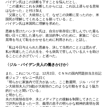
バイデン氏はこの決断を下すことを悩んだとし、
「この週末にこれを決断したからには、これ以上遅らせる意味
はなかった」と付け加え
「父親として、大統領として、なぜこの決断に至ったのか、米
国民が理解してくれることを願っている」と、
バイデン氏は米国民に理解を求めた。
恩赦を受けたハンター氏は、自分が依存症に苦しんでいた最も
暗い日々に犯した過ちが、政治的争いのために、家族に「公に
屈辱を与えて恥をかかせるために利用された」と話し、
「私は今日与えられた恩赦を、決して当然のこととは思わず、
私が再建したこの人生を、今も病気で苦しんでいる人々を助け
ることにささげていく」と述べた。
〈ジル・バイデン夫人の働きかけか〉
また、これについては、12月2日、ＣＮＮの国内問題担当主任記
者ジェフ・ゼレニー氏曰く
「明らかに家族内で圧力があった。ここ数週間、ジル・バイデ
ン大統領夫人(73歳)が大統領のこのような行動をするよう協力
的だったと聞いている」
と明かした。
夫の大統領在任中、夫とメディアとの接触を制限してきたこと
で評判が高まった一方、義理の息子の明らかな精神的衰弱を国