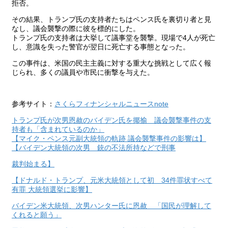
拒否。
その結果、トランプ氏の支持者たちはペンス氏を裏切り者と見
なし、議会襲撃の際に彼を標的にした。
トランプ氏の支持者は大挙して議事堂を襲撃。現場で4人が死亡
し、意識を失った警官が翌日に死亡する事態となった。
この事件は、米国の民主主義に対する重大な挑戦として広く報
じられ、多くの議員や市民に衝撃を与えた。
参考サイト：
さくらフィナンシャルニュースnote
トランプ氏が次男恩赦のバイデン氏を揶揄 議会襲撃事件の支
持者も「含まれているのか」
【マイク・ペンス元副大統領の軌跡 議会襲撃事件の影響は】
【バイデン大統領の次男 銃の不法所持などで刑事
裁判始まる】
【ドナルド・トランプ、元米大統領として初 34件罪状すべて
有罪 大統領選挙に影響】
バイデン米大統領、次男ハンター氏に恩赦 「国民が理解して
くれると願う」