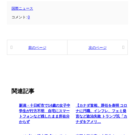
国際ニュース
コメント:
0
前のページ
次のページ
関連記事
新潟・十日町市で14歳の女子中
【カナダ首相、辞任を表明 コロ
学生が行方不明 自宅にスマー
ナに汚職、インフレ、フェミ発
トフォンなど残したまま所在分
言など政治失敗 トランプ氏「カ
からず
ナダをアメリ…