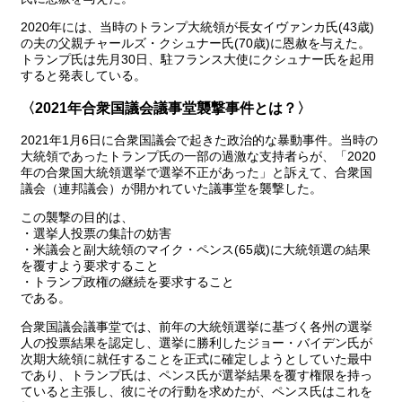
2020年には、当時のトランプ大統領が長女イヴァンカ氏(43歳)
の夫の父親チャールズ・クシュナー氏(70歳)に恩赦を与えた。
トランプ氏は先月30日、駐フランス大使にクシュナー氏を起用
すると発表している。
〈2021年合衆国議会議事堂襲撃事件とは？〉
2021年1月6日に合衆国議会で起きた政治的な暴動事件。当時の
大統領であったトランプ氏の一部の過激な支持者らが、「2020
年の合衆国大統領選挙で選挙不正があった」と訴えて、合衆国
議会（連邦議会）が開かれていた議事堂を襲撃した。
この襲撃の目的は、
・選挙人投票の集計の妨害
・米議会と副大統領のマイク・ペンス(65歳)に大統領選の結果
を覆すよう要求すること
・トランプ政権の継続を要求すること
である。
合衆国議会議事堂では、前年の大統領選挙に基づく各州の選挙
人の投票結果を認定し、選挙に勝利したジョー・バイデン氏が
次期大統領に就任することを正式に確定しようとしていた最中
であり、トランプ氏は、ペンス氏が選挙結果を覆す権限を持っ
ていると主張し、彼にその行動を求めたが、ペンス氏はこれを