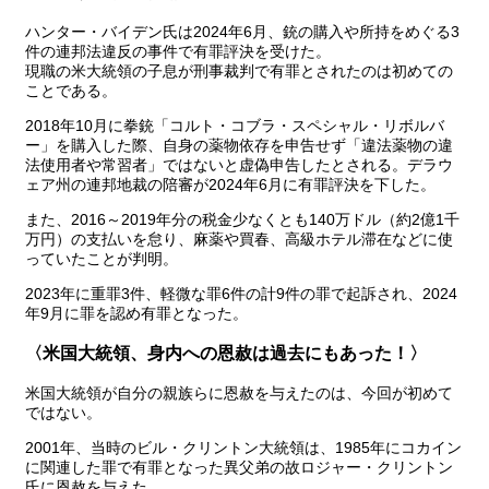
ハンター・バイデン氏は2024年6月、銃の購入や所持をめぐる3
件の連邦法違反の事件で有罪評決を受けた。
現職の米大統領の子息が刑事裁判で有罪とされたのは初めての
ことである。
2018年10月に拳銃「コルト・コブラ・スペシャル・リボルバ
ー」を購入した際、自身の薬物依存を申告せず「違法薬物の違
法使用者や常習者」ではないと虚偽申告したとされる。デラウ
ェア州の連邦地裁の陪審が2024年6月に有罪評決を下した。
また、2016～2019年分の税金少なくとも140万ドル（約2億1千
万円）の支払いを怠り、麻薬や買春、高級ホテル滞在などに使
っていたことが判明。
2023年に重罪3件、軽微な罪6件の計9件の罪で起訴され、2024
年9月に罪を認め有罪となった。
〈米国大統領、身内への恩赦は過去にもあった！〉
米国大統領が自分の親族らに恩赦を与えたのは、今回が初めて
ではない。
2001年、当時のビル・クリントン大統領は、1985年にコカイン
に関連した罪で有罪となった異父弟の故ロジャー・クリントン
氏に恩赦を与えた。