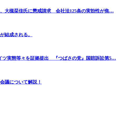
、大槻栞佳氏に懲戒請求 会社法125条の実効性が焦…
が結成される。
イツ実態等々を証拠提出 『つばさの党』国賠訴訟第5…
会議について解説！