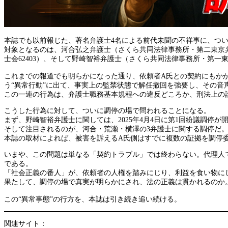
本誌でも以前報じた、著名弁護士4名による前代未聞の不祥事に、つ
対象となるのは、河合弘之弁護士（さくら共同法律事務所・第二東京弁護
士会62403）、そして野崎智裕弁護士（さくら共同法律事務所・第一東京
これまでの報道でも明らかになった通り、依頼者A氏との契約にもかか
う“異常行動”に出て、事実上の監禁状態で解任撤回を強要し、その音
この一連の行為は、弁護士職務基本規程への違反どころか、刑法上の
こうした行為に対して、ついに調停の場で問われることになる。
まず、野崎智裕弁護士に関しては、2025年4月4日に第1回紛議調停が
そして注目されるのが、河合・荒瀬・横澤の3弁護士に関する調停だ。
本誌の取材によれば、被害を訴えるA氏側はすでに複数の証拠を調停
いまや、この問題は単なる「契約トラブル」では終わらない。代理人
である。
「社会正義の番人」が、依頼者の人権を踏みにじり、利益を食い物に
果たして、調停の場で真実が明らかにされ、法の正義は貫かれるのか
この“異常事態”の行方を、本誌は引き続き追い続ける。
関連サイト：