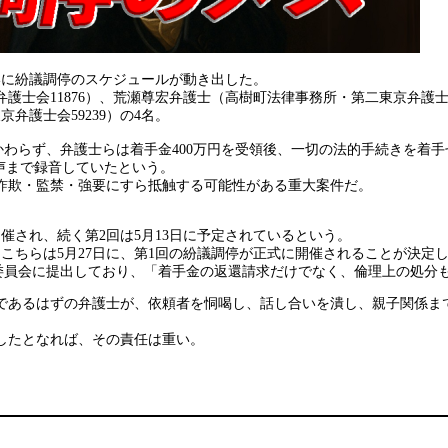
いに紛議調停のスケジュールが動き出した。
士会11876）、荒瀬尊宏弁護士（高樹町法律事務所・第二東京弁護士
弁護士会59239）の4名。
わらず、弁護士らは着手金400万円を受領後、一切の法的手続きを着
声まで録音していたという。
詐欺・監禁・強要にすら抵触する可能性がある重大案件だ。
開催され、続く第2回は5月13日に予定されているという。
こちらは5月27日に、第1回の紛議調停が正式に開催されることが決定
委員会に提出しており、「着手金の返還請求だけでなく、倫理上の処分
であるはずの弁護士が、依頼者を恫喝し、話し合いを潰し、親子関係まで
したとなれば、その責任は重い。
。