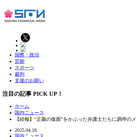
国際・政治
芸能
スポーツ
裁判
支援のお願い
注目の記事 PICK UP！
ホーム
国内ニュース
【続報】“正義の仮面”をかぶった弁護士たちに調停のメ
2025.04.18
国内ニュース