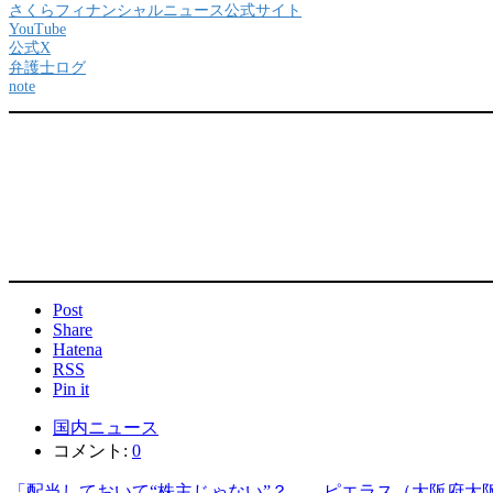
さくらフィナンシャルニュース公式サイト
YouTube
公式X
弁護士ログ
note
Post
Share
Hatena
RSS
Pin it
国内ニュース
コメント:
0
「配当しておいて“株主じゃない”？――ピエラス（大阪府