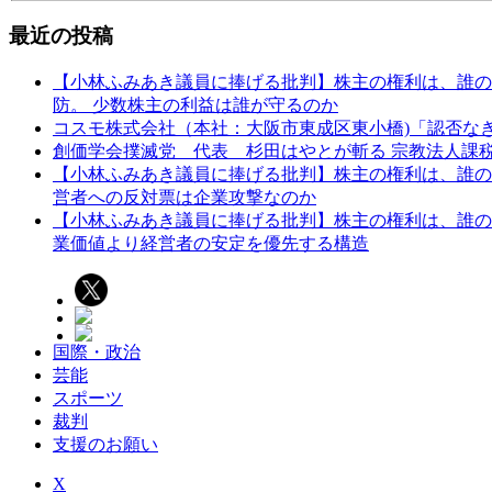
最近の投稿
【小林ふみあき議員に捧げる批判】株主の権利は、誰のた
防。 少数株主の利益は誰が守るのか
コスモ株式会社（本社：大阪市東成区東小橋)「認否な
創価学会撲滅党 代表 杉田はやとが斬る 宗教法人課
【小林ふみあき議員に捧げる批判】株主の権利は、誰のため
営者への反対票は企業攻撃なのか
【小林ふみあき議員に捧げる批判】株主の権利は、誰のた
業価値より経営者の安定を優先する構造
国際・政治
芸能
スポーツ
裁判
支援のお願い
X