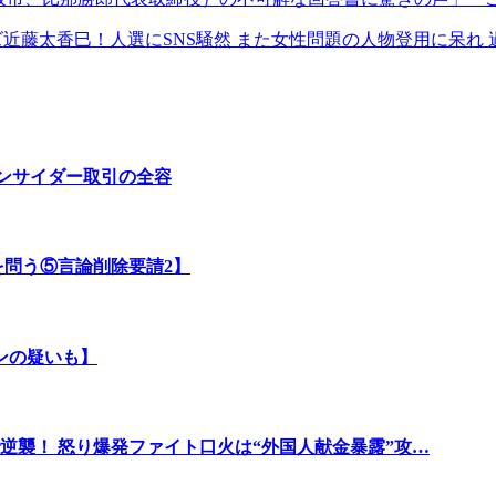
ズ近藤太香巳！人選にSNS騒然 また女性問題の人物登用に呆れ 
ンサイダー取引の全容
を問う⑤言論削除要請2】
ンの疑いも】
逆襲！ 怒り爆発ファイト口火は“外国人献金暴露”攻…