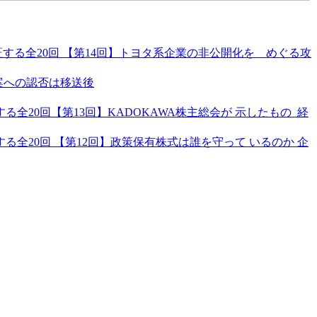
る全20回 【第14回】トヨタ系企業の非公開化を めぐる攻
案への認否は移送後
20回【第13回】KADOKAWA株主総会が 示したもの 経
全20回 【第12回】政策保有株式は誰を守って いるのか 企