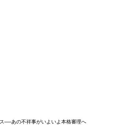
ス──あの不祥事がいよいよ本格審理へ