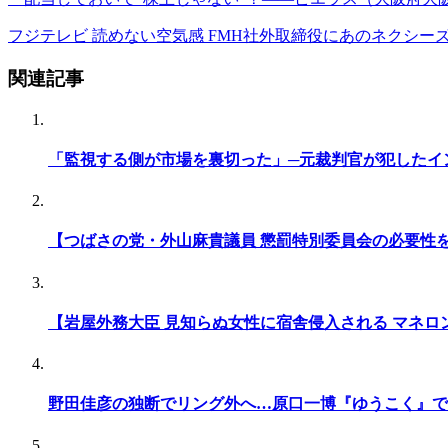
フジテレビ 読めない空気感 FMH社外取締役にあのネクシー
関連記事
「監視する側が市場を裏切った」─元裁判官が犯したイ
【つばさの党・外山麻貴議員 懲罰特別委員会の必要性
【岩屋外務大臣 見知らぬ女性に宿舎侵入される マネロ
野田佳彦の独断でリング外へ…原口一博『ゆうこく』で