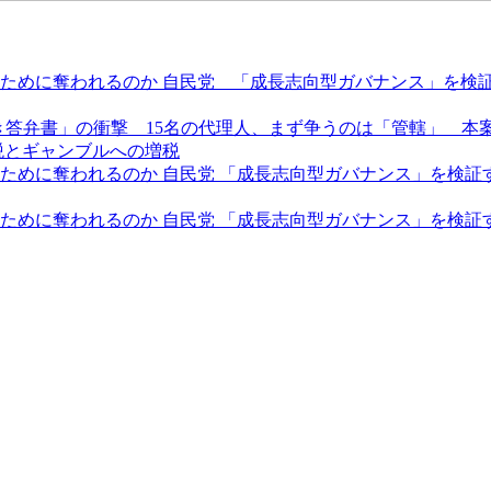
めに奪われるのか 自民党 「成長志向型ガバナンス」を検証す
き答弁書」の衝撃 15名の代理人、まず争うのは「管轄」 本
税とギャンブルへの増税
に奪われるのか 自民党 「成長志向型ガバナンス」を検証する全
めに奪われるのか 自民党 「成長志向型ガバナンス」を検証する