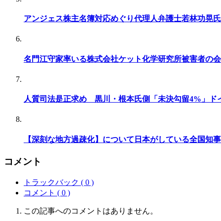
アンジェス株主名簿対応めぐり代理人弁護士若林功晃氏
名門江守家率いる株式会社ケット化学研究所被害者の会
人質司法是正求め 黒川・根本氏側「未決勾留4%」ド
【深刻な地方過疎化】について日本がしている全国知事
コメント
トラックバック ( 0 )
コメント ( 0 )
この記事へのコメントはありません。