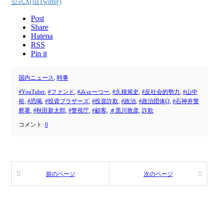
公式X(旧Twitter)
Post
Share
Hatena
RSS
Pin it
国内ニュース
,
時事
#YouTuber
,
#ファンド
,
#みゅーつー
,
#久積篤史
,
#反社会的勢力
,
#山中
裕
,
#恐喝
,
#投資ブラザーズ
,
#投資詐欺
,
#政治
,
#政治団体Q
,
#石神井警
察署
,
#秋田新太郎
,
#警視庁
,
#顧客
,
＃黒川敦彦
,
詐欺
コメント:
0
前のページ
次のページ