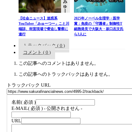
【社会ニュース】迷惑系
2025年ノーベル生理学・医学
YouTuber「みゅーつー」こと川
賞：免疫の「守護者」制御性T
端諒、街宣現場で脅迫し警察に
細胞発見で大阪大・坂口志文氏
連行
ら3人に
トラックバック ( 0 )
コメント ( 0 )
この記事へのコメントはありません。
この記事へのトラックバックはありません。
トラックバック URL
名前
( 必須 )
E-MAIL
( 必須 ) - 公開されません -
URL