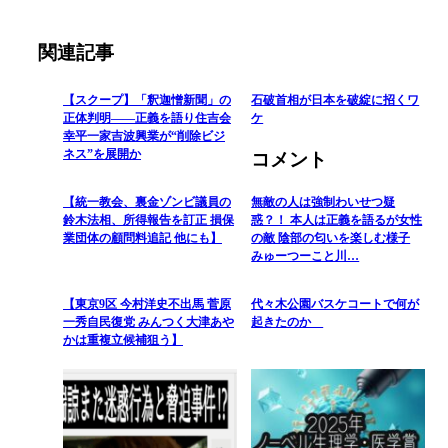
関連記事
【スクープ】「釈迦憎新聞」の
石破首相が日本を破綻に招くワ
正体判明――正義を語り住吉会
ケ
幸平一家吉波興業が“削除ビジ
ネス”を展開か
コメント
【統一教会、裏金ゾンビ議員の
無敵の人は強制わいせつ疑
鈴木法相、所得報告を訂正 損保
惑？！ 本人は正義を語るが女性
業団体の顧問料追記 他にも】
の敵 陰部の匂いを楽しむ様子
みゅーつーこと川…
【東京9区 今村洋史不出馬 菅原
代々木公園バスケコートで何が
一秀自民復党 みんつく大津あや
起きたのか
かは重複立候補狙う】