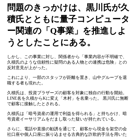
問題のきっかけは、黒川氏が久
積氏とともに量子コンピュータ
ー関連の「Q事業」を推進しよ
うとしたことにある。
しかし、この事業に対し、関係者から「事業内容が不明確で、
久積氏のような信頼性に疑問のある人物との連携は危険」との
反対意見が上がった。
これにより、一部のスタッフが距離を置き、山中グループを退
職する者も現れた。
久積氏は、投資ブラザーズの顧客を対象に独自の行動を開始。
LINE名を久積からKに変え「木村」を名乗った。 黒川氏に無断
で顧客に接触したとされる。
久積氏は「暗号資産の運用で利益を得られる」と持ちかけ、暗
号資産イーサリアムをだまし取った疑いが持たれている。
さらに、電話や直接の勧誘を通じて、顧客から現金を架空の会
社口座や個人口座に振り込ませる古典的な詐欺的手法を用いた