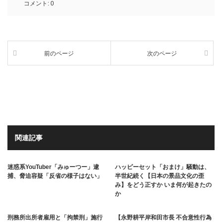
コメント:
0
前のページ
次のページ
関連記事
迷惑系YouTuber「みゅーつー」逮
ハッピーセット「おまけ」騒動は、
捕、脅迫容疑「反省の様子はない」
半世紀続く【日本の景品文化の歪
み】をどう正すか いま何が起きたの
か
刑務所出所者雇用と「拘禁刑」施行
【永野耕平岸和田市長 不合意性行為