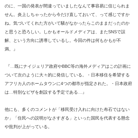
のに、一国の発表が間違っていましたなんて事容易に信じられま
せん。炎上しちゃったから今だけ直しておいて、って感じですか
ね。気づいてくれた方がいて騒がなかったらこのままだったのか
と思うと恐ろしい。しかもオールドメディアは、またSNSで誤
解、という方向に誘導しているし。今回の件は何もかもが不
満。』
『…既にナイジェリア政府やBBC等の海外メディアはこの計画に
ついて次のように大々的に発信している。・日本移住を希望する
アフリカ人のホームタウンに4つの都市が指定された。・日本政府
は…特別なビザを創設する予定である…』
他にも、多くのコメントが「移民受け入れに向けた布石ではない
か」「住民への説明がなさすぎる」といった国民を代表する懸念
や批判が上がっている。