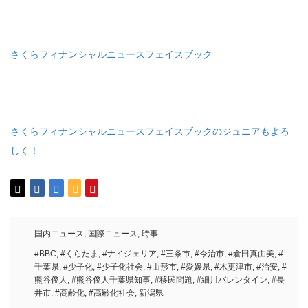
さくらフィナンシャルニュースフェイスブック
さくらフィナンシャルニュースフェイスブックのジュニアもよろ
しく！
国内ニュース
,
国際ニュース
,
時事
#BBC
,
#くらたま
,
#ナイジェリア
,
#三条市
,
#今治市
,
#倉田真由美
,
#
千葉県
,
#少子化
,
#少子化社会
,
#山形市
,
#愛媛県
,
#木更津市
,
#治安
,
#
熊谷俊人
,
#熊谷俊人千葉県知事
,
#移民問題
,
#細川バレンタイン
,
#長
井市
,
#高齢化
,
#高齢化社会
,
新潟県