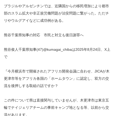
ブラジルやアルゼンチンでは、近隣国からの移民増加により都市
部のスラム拡大や非正規労働問題が治安問題に繋がった。ただチ
リやウルグアイなどに成功例がある。
熊谷千葉県知事の対応 市民と対立も後日謝罪へ
熊谷俊人千葉県知事(47)@kumagai_chibaは2025年8月24日、X上
で
『今月横浜市で開催されたアフリカ開発会議に合わせ、JICAが木
更津市等をアフリカ各国の「ホームタウン」に認定し、双方の交
流を後押しする取組の話ですか？
この件について県は直接関与していませんが、木更津市は東京五
輪でナイジェリアチームの事前キャンプ地となる等、以前から交
流があります。