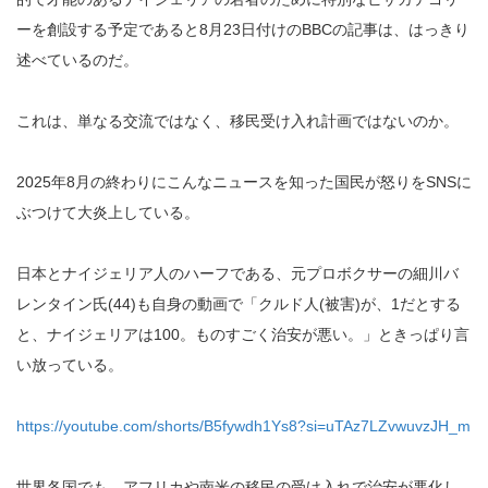
ーを創設する予定であると8月23日付けのBBCの記事は、はっきり
述べているのだ。
これは、単なる交流ではなく、移民受け入れ計画ではないのか。
2025年8月の終わりにこんなニュースを知った国民が怒りをSNSに
ぶつけて大炎上している。
日本とナイジェリア人のハーフである、元プロボクサーの細川バ
レンタイン氏(44)も自身の動画で「クルド人(被害)が、1だとする
と、ナイジェリアは100。ものすごく治安が悪い。」ときっぱり言
い放っている。
https://youtube.com/shorts/B5fywdh1Ys8?si=uTAz7LZvwuvzJH_m
世界各国でも、アフリカや南米の移民の受け入れで治安が悪化し