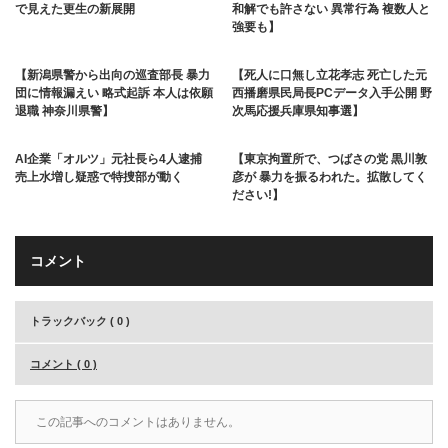
で見えた更生の新展開
和解でも許さない 異常行為 複数人と
強要も】
【新潟県警から出向の巡査部長 暴力
【死人に口無し立花孝志 死亡した元
団に情報漏えい 略式起訴 本人は依願
西播磨県民局長PCデータ入手公開 野
退職 神奈川県警】
次馬応援兵庫県知事選】
AI企業「オルツ」元社長ら4人逮捕
【東京拘置所で、つばさの党 黒川敦
売上水増し疑惑で特捜部が動く
彦が 暴力を振るわれた。拡散してく
ださい!】
コメント
トラックバック ( 0 )
コメント ( 0 )
この記事へのコメントはありません。