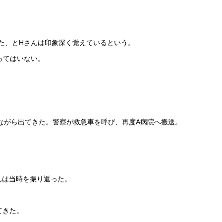
った、とHさんは印象深く覚えているという。
ってはいない。
。
ながら出てきた。警察が救急車を呼び、再度A病院へ搬送。
んは当時を振り返った。
てきた。