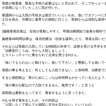
母親が検査後、緊急な手術の必要はないと言われて、そこでやっと一
が高熱になっていたことに気が付いた。
看護師からは入院の手続きは後日でいいといわれ、急いでタクシーに
土日を挟み、月曜日に最寄りの病院に行くと、医師からは深刻な面持
た。
(脳梗塞発症後は、症状が変動しやすく、早期治療開始で改善が期待で
脳梗塞48時間以降は、保存的療法〈症状を緩和したり、再発を防いだ
それならば母親の入院しているB病院の外来で、診察を受ける手筈を
「治療室行こうね、今から入院しましょう」
とストレッチャーに乗せられて点滴を受けるHさん。
「抜いてもらわないと動けない。抜いて下さい」と懇願しても抜いて
母親の事を考えると、何としても入院できない、と長時間、治療室で
すると病院側は「君のためにこっちは何時間もかかっているんだよ？
「母の事が心配なので入院できません。無理です！」と言うと
病院側は書類をもってきて、署名するように言ってきた。
やむを得ず署名をしたが、その内容は
『入院しなくて死んでも病院に文句を言わない』というもの。