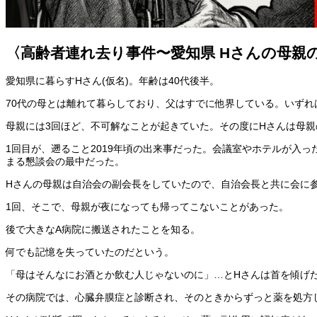
〈高齢者連れ去り事件〜愛知県 Hさんの母親
愛知県に暮らすHさん(仮名)。年齢は40代後半。
70代の母とは離れて暮らしており、父はすでに他界している。いず
母親には3回ほど、不可解なことが起きていた。その度にHさんは母
1回目が、遡ること2019年頃の出来事だった。会議室やホテルが入
まる懇談会の最中だった。
Hさんの母親は自治会の副会長をしていたので、自治会長と共に会に
1回、そこで、母親が夜になっても帰ってこないことがあった。
後で大きなA病院に搬送されたことを知る。
何でも記憶を失っていたのだという。
「母はそんなにお酒とか飲む人じゃないのに」…とHさんは首を傾
その病院では、心臓弁膜症と診断され、そのときからずっと薬を処方