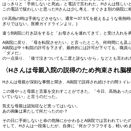
はっきりと「手術しないと死ぬ」と電話で言われた。Hさんは怪しい
この電話で疑わしいと思ったHさんは少し考え、すぐさま別の病院に
(※高熱の時は手術などさせない。通常〜37.5℃を超えるような発
ぎりではない。医療ガイドラインより。)
違うB病院に行き話をすると「お母さんを連れてきて」と受け入れを
A病院に戻り、「母を転院させたい」と言ったところ、何時間にも及
A病院は中々転院の許可を下さず。最終的には許可が下りても、職員
「ダメだ」
の一点張り、「後で泣きついても二度と診ないから」などとも言われ
〈Hさんは母親入院の説得のため拘束され脳
Hさんは母親が深刻な事態と聞き、A病院で説得され続けその間トイ
この後やっと母親と言葉を交わすことができた。「今日、高熱あった
いていない」と言うのだった。
気丈な母親は認知症など患ってはいない。
あの画像は果たして何だったのか？
その日に手術しないと命の危険にかかわるとA病院では言われていた
そして、Hさんは一段落したが、自身に「何かフラフラする」軽いめ