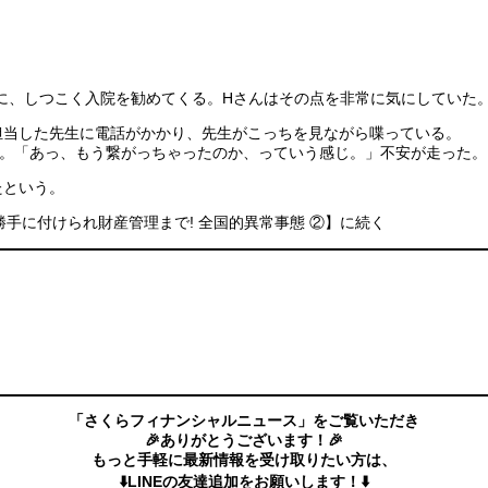
に、しつこく入院を勧めてくる。Hさんはその点を非常に気にしていた
担当した先生に電話がかかり、先生がこっちを見ながら喋っている。
る。「あっ、もう繋がっちゃったのか、っていう感じ。」不安が走った。
たという。
勝手に付けられ財産管理まで! 全国的異常事態 ②】に続く
「さくらフィナンシャルニュース」をご覧いただき
🎉ありがとうございます！🎉
もっと手軽に最新情報を受け取りたい方は、
⬇️LINEの友達追加をお願いします！⬇️