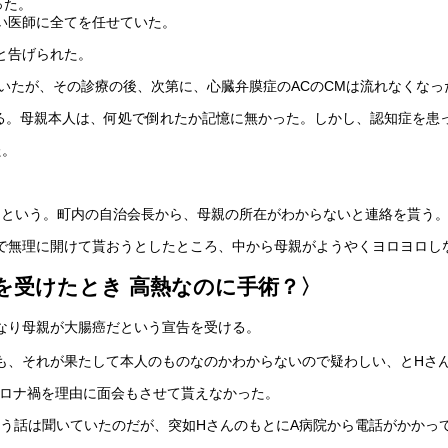
った。
い医師に全てを任せていた。
と告げられた。
ていたが、その診療の後、次第に、心臓弁膜症のACのCMは流れなくな
来る。母親本人は、何処で倒れたか記憶に無かった。しかし、認知症を患
た。
ったという。町内の自治会長から、母親の所在がわからないと連絡を貰う
で無理に開けて貰おうとしたところ、中から母親がようやくヨロヨロし
を受けたとき 高熱なのに手術？〉
なり母親が大腸癌だという宣告を受ける。
も、それが果たして本人のものなのかわからないので疑わしい、とHさ
コロナ禍を理由に面会もさせて貰えなかった。
という話は聞いていたのだが、突如HさんのもとにA病院から電話がかかっ