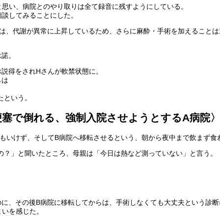
と思い、病院とのやり取りは全て録音に残すようにしている。
相談してみることにした。
熱時は、代謝が異常に上昇しているため、さらに麻酔・手術を加えること
承諾。
ぶ説得をされHさんが軟禁状態に。
らは
たという。
梗塞で倒れる、強制入院させようとするA病院
レもいけず、そしてB病院へ移転させるという、朝から夜中まで飲まず食
の？」と聞いたところ、母親は「今日は熱など測っていない」と言う。
のに、その後B病院に移転してからは、手術しなくても大丈夫という診断
まいを感じた。