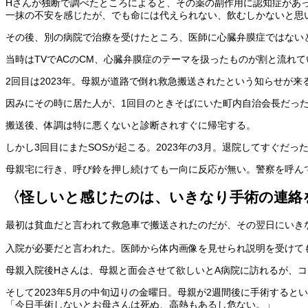
Hさんが独断で調べたところによると、その薬の副作用に認知症があ
一抹の不安を感じたが、でも命には代えられない、飲むしかないと思
その後、別の病院で治療を受けたところ、医師に心臓弁膜症ではない
当時はTVでACのCM、心臓弁膜症のテーマを扱ったものが割と流れ
2回目は2023年。母親が道路で倒れ救急搬送されたという知らせが
因みにその時に居た人が、1回目のときそばにいた町内自治会長だっ
搬送後、体調は特に悪くないと診断されすぐに帰宅する。
しかし3回目にまたSOSが起こる。2023年の3月。退院してすぐだ
母親宅に行き、呼び鈴を押し続けても一向に反応が無い。警察を呼ん
〈怪しいと感じたのは、いきなり手術の連絡
最初は貧血だと言われて救急車で搬送されたのだが、その翌日にいき
入院が必要だと言われた。医師から体内画像を見せられ説明を受けて
母親入院後Hさんは、母親と面会させて欲しいとA病院に訪れるが、
そして2023年5月の中旬辺りの金曜日。母親が2週間後に手術する
「今日手術しないとお母さんは死ぬ、高熱もあるし危ない。」