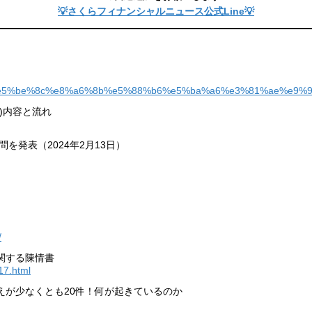
💡さくらフィナンシャルニュース公式Line💡
9%b4%e5%be%8c%e8%a6%8b%e5%88%b6%e5%ba%a6%e3%81%ae%e9%
)内容と流れ
発表（2024年2月13日）
/
関する陳情書
17.html
えが少なくとも20件！何が起きているのか