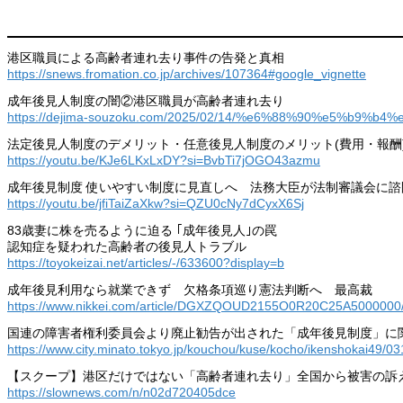
港区職員による高齢者連れ去り事件の告発と真相
https://snews.fromation.co.jp/archives/107364#google_vignette
成年後見人制度の闇②港区職員が高齢者連れ去り
https://dejima-souzoku.com/2025/02/14/%e6%88%90%e5%b
法定後見人制度のデメリット・任意後見人制度のメリット(費用・報酬
https://youtu.be/KJe6LKxLxDY?si=BvbTi7jOGO43azmu
成年後見制度 使いやすい制度に見直しへ 法務大臣が法制審議会に諮問を
https://youtu.be/jfiTaiZaXkw?si=QZU0cNy7dCyxX6Sj
83歳妻に株を売るように迫る ｢成年後見人｣の罠
認知症を疑われた高齢者の後見人トラブル
https://toyokeizai.net/articles/-/633600?display=b
成年後見利用なら就業できず 欠格条項巡り憲法判断へ 最高裁
https://www.nikkei.com/article/DGXZQOUD2155O0R20C25A5000000
国連の障害者権利委員会より廃止勧告が出された「成年後見制度」に
https://www.city.minato.tokyo.jp/kouchou/kuse/kocho/ikenshokai49/03
【スクープ】港区だけではない「高齢者連れ去り」全国から被害の訴
https://slownews.com/n/n02d720405dce