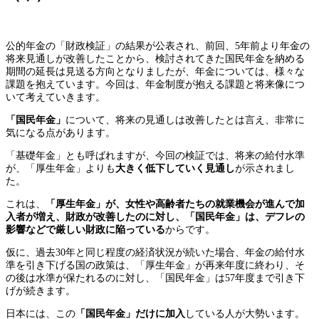
公的年金の「財政検証」の結果が公表され、前回、5年前より年金の
将来見通しが改善したことから、検討されてきた国民年金を納める
期間の延長は見送る方向となりましたが、年金については、様々な
課題を抱えています。今回は、年金制度が抱える課題と将来像につ
いて考えていきます。
「国民年金」
について、将来の見通しは改善したとは言え、非常に
気になる点があります。
「基礎年金」とも呼ばれますが、今回の検証では、将来の給付水準
が、「厚生年金」よりも
大きく低下していく見通し
が示されまし
た。
これは、
「
厚生年金」が、女性や高齢者たちの就業機会が進んで加
入者が増え、財政が改善したのに対し、「国民年金」は、デフレの
影響などで厳しい財政に陥っている
からです。
仮に、過去30年と同じ程度の経済状況が続いた場合、年金の給付水
準を引き下げる国の政策は、「厚生年金」が再来年度に終わり、そ
の後は水準が保たれるのに対し、「国民年金」は57年度まで引き下
げが続きます。
日本には、この
「国民年金」だけに加入
している人が大勢います。