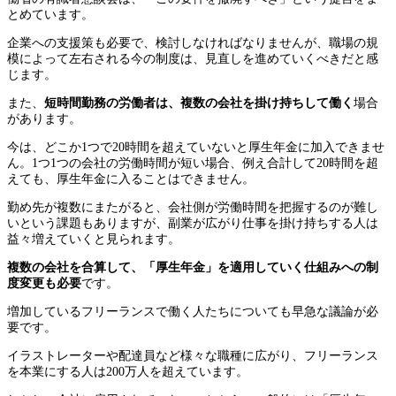
とめています。
企業への支援策も必要で、検討しなければなりませんが、職場の規
模によって左右される今の制度は、見直しを進めていくべきだと感
じます。
また、
短時間勤務の労働者は、複数の会社を掛け持ちして働く
場合
があります。
今は、どこか1つで20時間を超えていないと厚生年金に加入できませ
ん。1つ1つの会社の労働時間が短い場合、例え合計して20時間を超
えても、厚生年金に入ることはできません。
勤め先が複数にまたがると、会社側が労働時間を把握するのが難し
いという課題もありますが、副業が広がり仕事を掛け持ちする人は
益々増えていくと見られます。
複数の会社を合算して、「厚生年金」を適用していく仕組みへの制
度変更も必要
です。
増加しているフリーランスで働く人たちについても早急な議論が必
要です。
イラストレーターや配達員など様々な職種に広がり、フリーランス
を本業にする人は200万人を超えています。