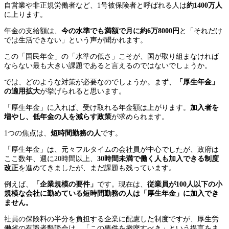
自営業や非正規労働者など、1号被保険者と呼ばれる人は
約
1400
万人
に上ります。
年金の支給額は、
今の水準でも満額で月に約
6
万
8000
円
と「それだけ
では生活できない」という声が聞かれます。
この「国民年金」の「水準の低さ」こそが、国が取り組まなければ
ならない最も大きい課題であると言えるのではないでしょうか。
では、どのような対策が必要なのでしょうか。まず、
「厚生年金」
の適用拡大
が挙げられると思います。
「厚生年金」に入れば、受け取れる年金額は上がります。
加入者を
増やし、低年金の人を減らす政策
が求められます。
1つの焦点は、
短時間勤務の人
です。
「厚生年金」は、元々フルタイムの会社員が中心でしたが、政府は
ここ数年、週に20時間以上、
30
時間未満で働く人も加入できる制度
改正
を進めてきましたが、まだ課題も残っています。
例えば、
「企業規模の要件」
です。現在は、
従業員が
100
人以下の小
規模な会社に勤めている短時間勤務の人は「厚生年金」に加入でき
ません。
社員の保険料の半分を負担する企業に配慮した制度ですが、厚生労
働省の有識者懇談会は、「この要件を撤廃すべき」という提言をま