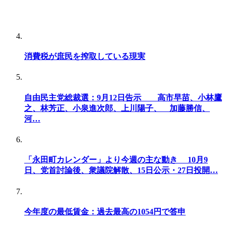
消費税が庶民を搾取している現実
自由民主党総裁選：9月12日告示 高市早苗、小林鷹
之、林芳正、小泉進次郎、上川陽子、 加藤勝信、
河…
「永田町カレンダー」より今週の主な動き 10月9
日、党首討論後、衆議院解散、15日公示・27日投開…
今年度の最低賃金：過去最高の1054円で答申