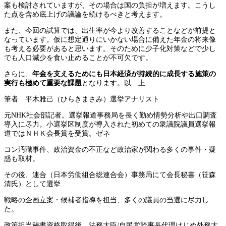
案も検討されていますが、その場合は国の負担が増えます。こうし
た点を含め底上げの議論を続けるべきと考えます。
また、今回の試算では、出生率が今より改善することなどが前提と
なっています。仮に想定通りにいかない場合に備えた年金の将来像
も考える必要があると思います。そのために少子化対策などで少し
でも人口減少を食い止めることが不可欠です。
さらに、
年金を支えるためにも日本経済が持続的に成長する施策の
実行も極めて重要な課題
となります。以 上
筆者 平木雅己（ひらきまさみ）選挙アナリスト
元NHK社会部記者。選挙報道事務局を長く勤め情勢分析や出口調査
導入に尽力。小選挙区制度が導入された初めての衆議院議員選挙報
道ではＮＨＫ会長賞を受賞。ゼネ
コン汚職事件、政治資金の不正など政治家が関わる多くの事件・疑
惑も取材。
その後、連合（日本労働組合総連合会）事務局にて会長秘書（笹森
清氏）として選挙
戦略の企画立案・候補者指導を担当、多くの議員の当選に尽力し
た。
政策担当秘書資格取得後、法務大臣/自民党幹事長代理はじめ外務大