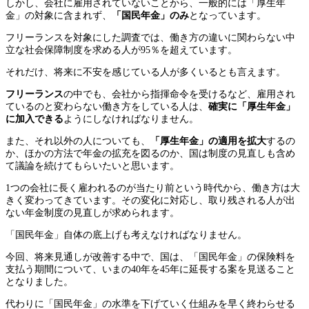
しかし、会社に雇用されていないことから、一般的には「厚生年
金」の対象に含まれず、
「国民年金」のみ
となっています。
フリーランスを対象にした調査では、働き方の違いに関わらない中
立な社会保障制度を求める人が95％を超えています。
それだけ、将来に不安を感じている人が多くいるとも言えます。
フリーランス
の中でも、会社から指揮命令を受けるなど、雇用され
ているのと変わらない働き方をしている人は、
確実に「厚生年金」
に加入できる
ようにしなければなりません。
また、それ以外の人についても、
「厚生年金」の適用を拡大
するの
か、ほかの方法で年金の拡充を図るのか、国は制度の見直しも含め
て議論を続けてもらいたいと思います。
1つの会社に長く雇われるのが当たり前という時代から、働き方は大
きく変わってきています。その変化に対応し、取り残される人が出
ない年金制度の見直しが求められます。
「国民年金」自体の底上げも考えなければなりません。
今回、将来見通しが改善する中で、国は、「国民年金」の保険料を
支払う期間について、いまの40年を45年に延長する案を見送ること
となりました。
代わりに「国民年金」の水準を下げていく仕組みを早く終わらせる