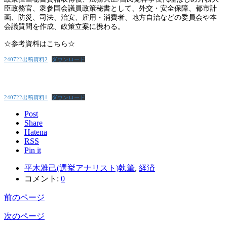
臣政務官、衆参国会議員政策秘書として、外交・安全保障、都市計
画、防災、司法、治安、雇用・消費者、地方自治などの委員会や本
会議質問を作成、政策立案に携わる。
☆参考資料はこちら☆
240722出稿資料2
ダウンロード
240722出稿資料1
ダウンロード
Post
Share
Hatena
RSS
Pin it
平木雅己(選挙アナリスト)執筆
,
経済
コメント:
0
前のページ
次のページ