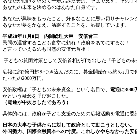
あなたが助けを求めて一歩ふみだせば、そばで支え、その手
あなたの未来を決めるのはあなた自身です。
あなたが興味をもったこと、好きなことに思い切りチャレン
あなたが夢をかなえ、活躍することを、応援しています。
平成28年11月8日 内閣総理大臣 安倍晋三
民間の運営するこども食堂に頼れ！政府をあてにするな！
と言っていえるのも同然の安倍元首相！
子どもの貧困対策として安倍首相が打ち出した「子どもの未
広報に約2億円超をつぎ込んだのに、募金開始から約5カ月で
たったの2000万円。
安倍政権は「子どもの未来資金」という名目で、
電通に30
かという疑念を呼び起こした。
（電通が中抜きしたであろう）
具体的には、政府が子ども支援のための広報活動を電通に委
日本の大事な子供たちに対して政府として動こうとしない。
外国勢力、国際金融資本への忖度。これしかやらなかった安