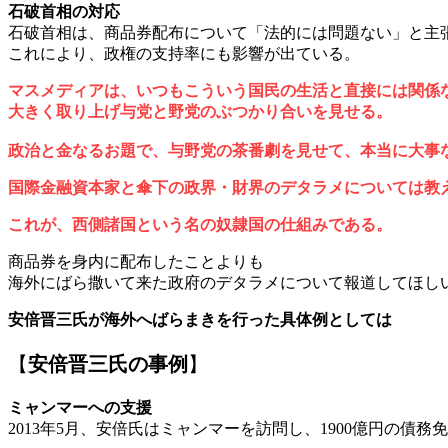
石破首相の対応
石破首相は、商品券配布について「法的には問題ない」と主
これにより、政権の支持率にも影響が出ている。
マスメディアは、いつもこういう国民の生活と直接には関係
大きく取り上げ与党と野党のぶつかり合いを見せる。
政治と金なるお題で、与野党の茶番劇を見せて、本当に大事
国際金融資本家と傘下の政界・財界のデタラメについては教
これが、西側諸国という名の奴隷国の仕組みである。
商品券を身内に配布したことよりも
海外にばら撒いて来た政府のデタラメについて報道してほし
安倍晋三氏が海外へばらまきを行った具体例としては
【
安倍晋三氏の事例
】
ミャンマーへの支援
2013年5月、安倍氏はミャンマーを訪問し、1900億円の債務