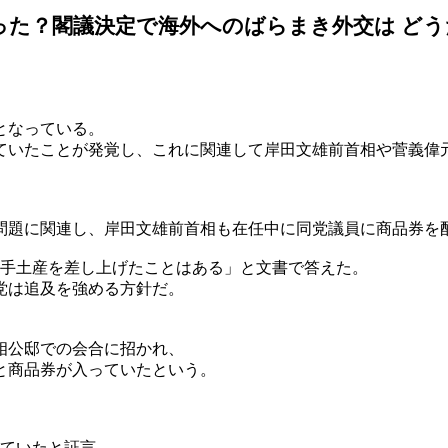
った？閣議決定で海外へのばらまき外交は ど
となっている。
していたことが発覚し、これに関連して岸田文雄前首相や菅義偉
た問題に関連し、岸田文雄前首相も在任中に同党議員に商品券を
「手土産を差し上げたことはある」と文書で答えた。
党は追及を強める方針だ。
相公邸での会合に招かれ、
と商品券が入っていたという。
れていたと証言。