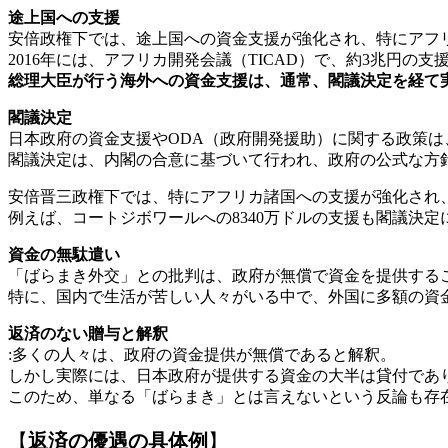
途上国への支援
安倍政権下では、途上国への資金支援が強化され、特にアフ
2016年には、アフリカ開発会議（TICAD）で、約3兆円の支
総理大臣が行う海外への資金支援は、通常、閣議決定を経て
閣議決定
日本政府の資金支援やODA（政府開発援助）に関する政策
閣議決定は、内閣の合意に基づいて行われ、政府の公式な方
安倍晋三政権下では、特にアフリカ諸国への支援が強化され
例えば、コートジボワールへの8340万ドルの支援も閣議決定
資金の無駄遣い
「ばらまき外交」との批判は、政府が無償で資金を提供する
特に、国内で生活が苦しい人々がいる中で、外国に多額の資
返済のない贈与と解釈
:多くの人々は、政府の資金提供が無償であると解釈。
しかし実際には、日本政府が提供する資金の大半は貸付であ
このため、単なる「ばらまき」とは言えないという反論も存
【
返済の優遇の具体例
】