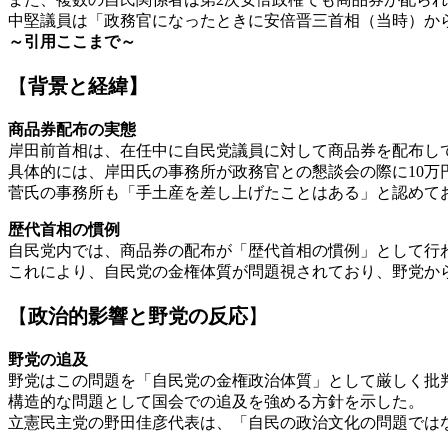
中堅議員は「政務官になったときに安倍晋三首相（当時）か
～引用ここまで～
【
背景と経緯】
商品券配布の実態
岸田前首相は、在任中に自民党議員に対して商品券を配布し
具体的には、岸田氏の事務所が政務官との懇談会の際に10万
菅氏の事務所も「手土産を差し上げたことはある」と認めて
歴代首相の慣例
自民党内では、商品券の配布が「歴代首相の慣例」として行
これにより、自民党の金権体質が問題視されており、野党か
【
政治的影響と野党の反応
】
野党の追及
野党はこの問題を「自民党の金権政治体質」として厳しく批
構造的な問題として国会での追及を強める方針を示した。
立憲民主党の野田佳彦代表は、「自民の政治文化の問題では