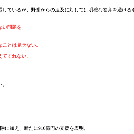
張しているが、野党からの追及に対しては明確な答弁を避ける
ない問題を
なことは見せない。
えてくれない。
い。
免除に加え、新たに910億円の支援を表明。