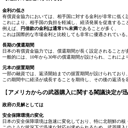
金利の低さ
有償資金協力においては、相手国に対する金利が非常に低く
これにより、相手国の負担を軽減し、経済発展を促進するこ
例えば、
円借款の金利は通常1%未満
であることが多く、
これは国際的な市場金利と比較しても非常に優遇されている
長期の償還期間
日本の有償資金協力では、償還期間が長く設定されることが
一般的には、10年から30年の償還期間が設けられ、これに
元本の据置期間
一部の融資では、返済開始までの据置期間が設けられており
この期間中に経済が成長することを期待し、その後の返済を
【
アメリカからの武器購入に関する閣議決定が迅
政府の見解としては
安全保障環境の変化
日本の安全保障環境は急速に変化しており、特に北朝鮮の核
このような状況下で迅速な対応が求められるため、武器購入