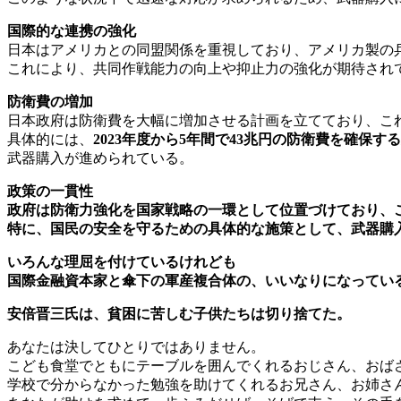
国際的な連携の強化
日本はアメリカとの同盟関係を重視しており、アメリカ製の
これにより、共同作戦能力の向上や抑止力の強化が期待され
防衛費の増加
日本政府は防衛費を大幅に増加させる計画を立てており、こ
具体的には、
2023年度から5年間で43兆円の防衛費を確保す
武器購入が進められている。
政策の一貫性
政府は防衛力強化を国家戦略の一環として位置づけており、
特に、国民の安全を守るための具体的な施策として、武器購
いろんな理屈を付けているけれども
国際金融資本家と傘下の軍産複合体の、いいなりになってい
安倍晋三氏は、貧困に苦しむ子供たちは切り捨てた。
あなたは決してひとりではありません。
こども食堂でともにテーブルを囲んでくれるおじさん、おば
学校で分からなかった勉強を助けてくれるお兄さん、お姉さ