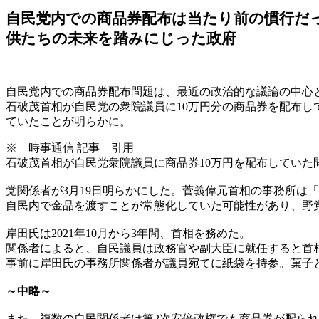
自民党内での商品券配布は当たり前の慣行だ
供たちの未来を踏みにじった政府
自民党内での商品券配布問題は、最近の政治的な議論の中心
石破茂首相が自民党の衆院議員に10万円分の商品券を配布
ていたことが明らかに。
※ 時事通信 記事 引用
石破茂首相が自民党衆院議員に商品券10万円を配布してい
党関係者が3月19日明らかにした。菅義偉元首相の事務所は
自民内で金品を渡すことが常態化していた可能性があり、野
岸田氏は2021年10月から3年間、首相を務めた。
関係者によると、自民議員は政務官や副大臣に就任すると首
事前に岸田氏の事務所関係者が議員宛てに紙袋を持参。菓子
～中略～
また、複数の自民関係者は第2次安倍政権でも商品券が配ら