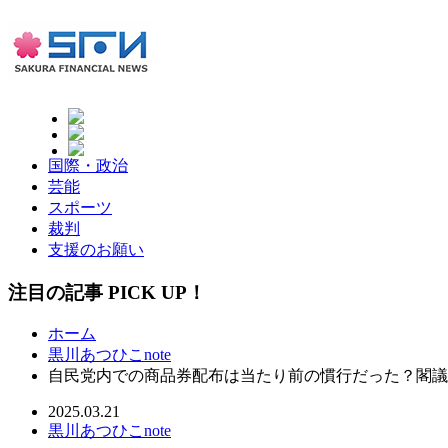
国際・政治
芸能
スポーツ
裁判
支援のお願い
注目の記事 PICK UP！
ホーム
黒川あつひこnote
自民党内での商品券配布は当たり前の慣行だった？閣議
2025.03.21
黒川あつひこnote