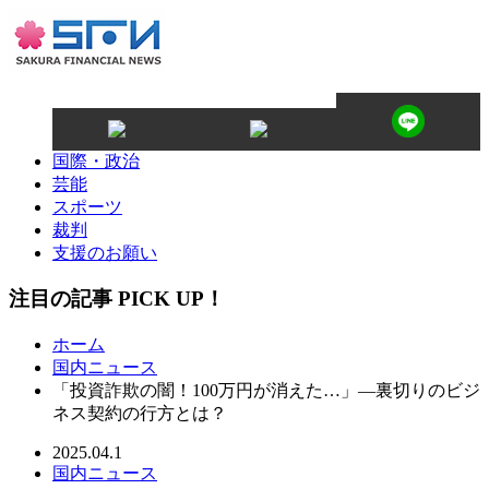
国際・政治
芸能
スポーツ
裁判
支援のお願い
注目の記事 PICK UP！
ホーム
国内ニュース
「投資詐欺の闇！100万円が消えた…」—裏切りのビジ
ネス契約の行方とは？
2025.04.1
国内ニュース