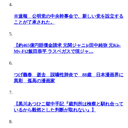
※速報 公明党の中央幹事会で、新しい党を設立する
ことが了承された。
【約465億円賠償金請求 元関ジャニjr田中純弥 元Kis-
My-Ft2飯田恭平 ラスベガスで現ジャ…
つげ義春 逝去 誤嚥性肺炎で 88歳 日本漫画界に
異彩 孤高の漫画家
【黒川あつひこ獄中手記『裁判所は検察と馴れ合って
いるから毅然とした判断が取れない』】