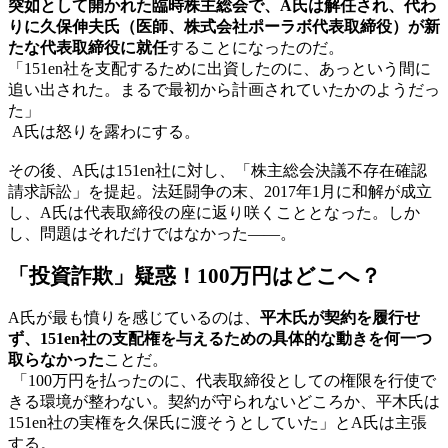
突如として開かれた臨時株主総会で、A氏は解任され、代わ
りに久保伸夫氏（医師、株式会社ポーラボ代表取締役）が新
たな代表取締役に就任
することになったのだ。
「151en社を支配するために出資したのに、あっという間に
追い出された。まるで最初から計画されていたかのようだっ
た」
A氏は怒りを露わにする。
その後、A氏は151en社に対し、「株主総会決議不存在確認
請求訴訟」を提起。法廷闘争の末、2017年1月に和解が成立
し、A氏は代表取締役の座に返り咲くこととなった。しか
し、問題はそれだけではなかった——。
「投資詐欺」疑惑！100万円はどこへ？
A氏が最も憤りを感じているのは、
平木氏が契約を履行せ
ず、151en社の支配権を与えるための具体的な動きを何一つ
取らなかった
ことだ。
「100万円を払ったのに、代表取締役としての権限を行使で
きる環境が整わない。契約が守られないどころか、平木氏は
151en社の実権を久保氏に渡そうとしていた」とA氏は主張
する。