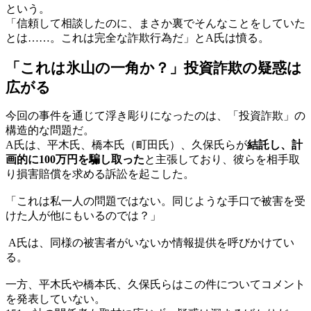
という。
「信頼して相談したのに、まさか裏でそんなことをしていた
とは……。これは完全な詐欺行為だ」とA氏は憤る。
「これは氷山の一角か？」投資詐欺の疑惑は
広がる
今回の事件を通じて浮き彫りになったのは、「投資詐欺」の
構造的な問題だ。
A氏は、平木氏、橋本氏（町田氏）、久保氏らが
結託し、計
画的に100万円を騙し取った
と主張しており、彼らを相手取
り損害賠償を求める訴訟を起こした。
「これは私一人の問題ではない。同じような手口で被害を受
けた人が他にもいるのでは？」
A氏は、同様の被害者がいないか情報提供を呼びかけてい
る。
一方、平木氏や橋本氏、久保氏らはこの件についてコメント
を発表していない。