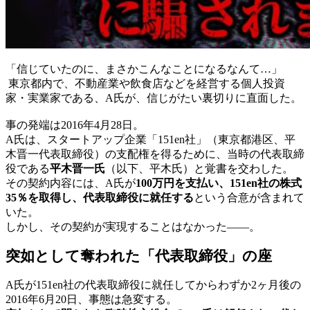
「信じていたのに、まさかこんなことになるなんて…」
東京都内で、不動産業や飲食店などを経営する個人投資
家・実業家である、A氏が、信じがたい裏切りに直面した。
事の発端は2016年4月28日。
A氏は、スタートアップ企業「151en社」（東京都港区、平
木晋一代表取締役）の支配権を得るために、当時の代表取締
役である
平木晋一氏
（以下、平木氏）と覚書を交わした。
その契約内容には、A氏が
100万円を支払い、151en社の株式
35％を取得し、代表取締役に就任する
という合意が含まれて
いた。
しかし、その契約が実現することはなかった――。
突如として奪われた「代表取締役」の座
A氏が151en社の代表取締役に就任してからわずか2ヶ月後の
2016年6月20日、事態は急変する。