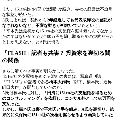
また、151en社の内部では混乱が続き、会社の経営は不透明
な状態が続いた。
A氏によれば、契約から
2年経過しても代表取締役の登記が
なされないなど、不審な動きが相次いでいた
という。
「平木氏は最初から151en社の支配権を渡す気なんてなかっ
たのではないか？ ただ100万円を騙し取るための契約だった
としか思えない」とA氏は憤る。
「FLASH」記者も共謀？ 投資家を裏切る闇
の関係
さらに驚くべき事実が明らかになった。
151en社の支配権をめぐる混乱の裏には、写真週刊誌
「FLASH」の記者である
橋本大作氏
（以下、橋本氏、通称
町田大作）が関与していたのだ。
A氏は橋本氏に対し、
「円滑に151en社の支配権を得るため
のコンサルティング」を依頼し、コンサル料として60万円を
支払った。
しかし、橋本氏は裏で平木氏と手を組み、A氏を裏切り、結
果的に久保氏に151en社の実権を握らせるよう画策していた