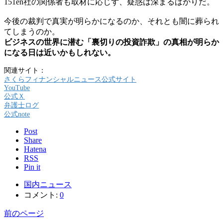
151en社の関係者も取材に応じず、疑惑は深まるばかりだ。
今後の裁判で真実が明らかになるのか、それとも闇に葬られ
てしまうのか。
ビジネスの世界に潜む「裏切りの投資詐欺」の真相が明らか
になる日は近いかもしれない。
関連サイト：
さくらフィナンシャルニュース公式サイト
YouTube
公式Ｘ
弁護士ログ
公式note
Post
Share
Hatena
RSS
Pin it
国内ニュース
コメント:
0
前のページ