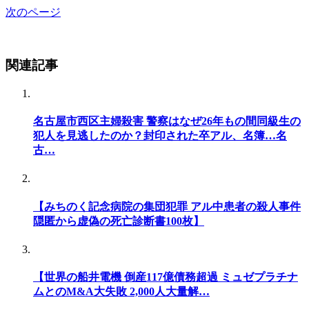
次のページ
関連記事
名古屋市西区主婦殺害 警察はなぜ26年もの間同級生の
犯人を見逃したのか？封印された卒アル、名簿…名
古…
【みちのく記念病院の集団犯罪 アル中患者の殺人事件
隠匿から虚偽の死亡診断書100枚】
【世界の船井電機 倒産117億債務超過 ミュゼプラチナ
ムとのM&A大失敗 2,000人大量解…