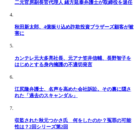
二元官房副長官代理人 緒方延泰弁護士が取締役を退任
秋田新太郎、4億振り込め詐欺投資ブラザーズ顧客が被
害に
カンテレ元大多亮社長、元アナ笠井信輔、長野智子を
はじめとする身内擁護の不適切発言
江尻隆弁護士、名声を高めた会社訴訟。その裏に隠さ
れた「過去のスキャンダル」
収監された秋元つかさ氏 何をしたのか？冤罪の可能
性は？2回シリーズ第2回