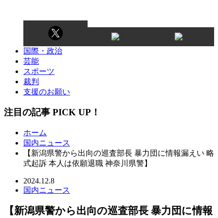
国際・政治
芸能
スポーツ
裁判
支援のお願い
注目の記事 PICK UP！
ホーム
国内ニュース
【新潟県警から出向の巡査部長 暴力団に情報漏えい 略
式起訴 本人は依願退職 神奈川県警】
2024.12.8
国内ニュース
【新潟県警から出向の巡査部長 暴力団に情報