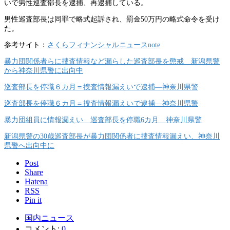
いで男性巡査部長を逮捕、再逮捕している。
男性巡査部長は同罪で略式起訴され、罰金50万円の略式命令を受け
た。
参考サイト：
さくらフィナンシャルニュースnote
暴力団関係者らに捜査情報など漏らした巡査部長を懲戒 新潟県警
から神奈川県警に出向中
巡査部長を停職６カ月＝捜査情報漏えいで逮捕―神奈川県警
巡査部長を停職６カ月＝捜査情報漏えいで逮捕―神奈川県警
暴力団組員に情報漏えい 巡査部長を停職6カ月 神奈川県警
新潟県警の30歳巡査部長が暴力団関係者に捜査情報漏えい、神奈川
県警へ出向中に
Post
Share
Hatena
RSS
Pin it
国内ニュース
コメント:
0