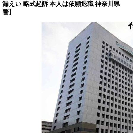
漏えい 略式起訴 本人は依願退職 神奈川県
警】