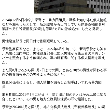
2024年12月5日神奈川県警は、暴力団組員に職務上知り得た個人情報
などを漏らしたとして、新潟県警から出向していた県警薬物銃器対
策課の男性巡査部長(30歳)を停職6カ月の懲戒処分にしたと発表し
た。
男性巡査部長は同日付で依願退職している。
県警監察官室などによると、2022年6月中旬ごろ、新潟県警から神奈
川県警に出向中に、男性巡査部長は知人男性から第三者の車両ナン
バーを照会するよう依頼され、車の所有者に関する個人情報を教え
た。
また同8月ごろから同9月7日までの間、とある20代の男性が関わる事
件の捜査情報をこの男性２人等に伝えた。
捜査関係者によると、個人情報を漏らした相手はいずれも暴力団
員。
出向期間は2021年4月に始まり、暴力団組員の男とはそれ以降に知り
合ったといい、その男も地方公務員法違反の罪で起訴した。
県警は2024年2月と同3月、地方公務員法違反（守秘義務違反）の疑