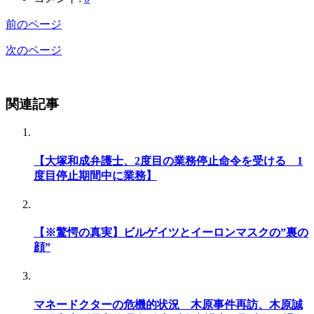
前のページ
次のページ
関連記事
【大塚和成弁護士、2度目の業務停止命令を受ける 1
度目停止期間中に業務】
【※驚愕の真実】ビルゲイツとイーロンマスクの”裏の
顔”
マネードクターの危機的状況 木原事件再訪、木原誠