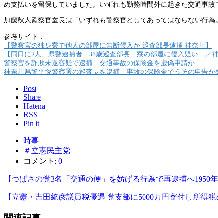
め支払いを留保していました。いずれも勤務時間外に起きた交通事故
加藤秋人監察官室長は「いずれも警察官としてあってはならない行為
参考サイト：
【警察官の独身寮で他人の部屋に無断侵入か 巡査部長逮捕 神奈川】
【同日に2人、県警逮捕者 38歳巡査部長 寮の部屋に侵入疑い ／
警察官を詐欺未遂容疑で逮捕 交通事故の保険金を虚偽申請か
神奈川県警平塚警察署の巡査長を逮捕 事故の保険金でうその申告が
Post
Share
Hatena
RSS
Pin it
時事
＃立憲民主党
コメント:
0
【つばさの党3名「交通の便」を妨げる行為で再逮捕へ1950
【立憲・吉田統彦議員税優遇 党支部に5000万円寄付し所得
関連記事