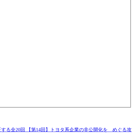
る全20回 【第14回】トヨタ系企業の非公開化を めぐる攻