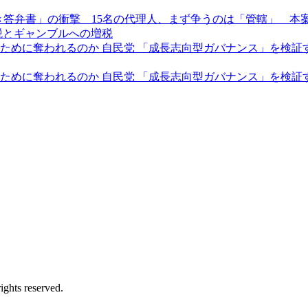
き答弁書」の衝撃 15名の代理人、まず争うのは「管轄」 本
税とギャンブルへの増税
に奪われるのか 自民党 「成長志向型ガバナンス」を検証する全
めに奪われるのか 自民党 「成長志向型ガバナンス」を検証する
ights reserved.