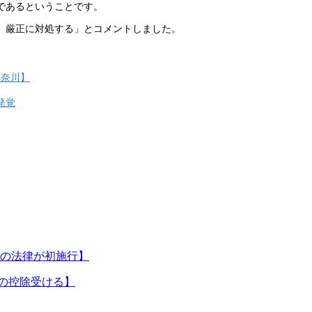
であるということです。
。厳正に対処する」とコメントしました。
神奈川】
発覚
年の法律が初施行】
税の控除受ける】