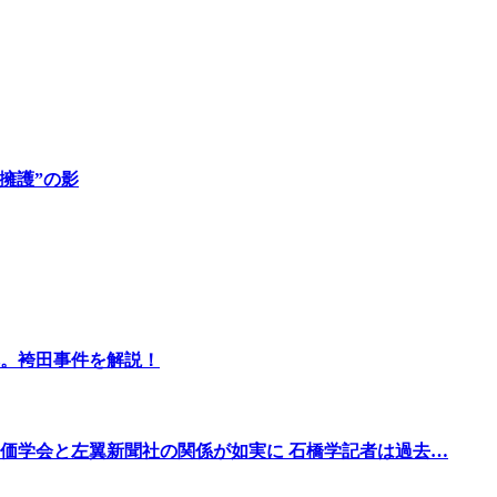
“擁護”の影
。袴田事件を解説！
価学会と左翼新聞社の関係が如実に 石橋学記者は過去…