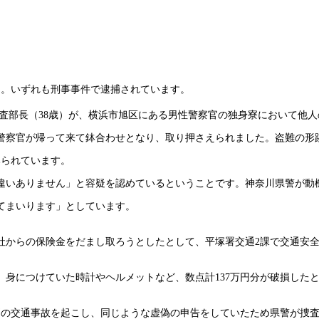
ました。いずれも刑事事件で逮捕されています。
郎巡査部長（38歳）が、横浜市旭区にある男性警察官の独身寮において
の警察官が帰って来て鉢合わせとなり、取り押さえられました。盗難の形
みられています。
違いありません」と容疑を認めているということです。神奈川県警が動
てまいります」としています。
社からの保険金をだまし取ろうとしたとして、平塚署交通2課で交通安全
で、身につけていた時計やヘルメットなど、数点計137万円分が破損し
む別の交通事故を起こし、同じような虚偽の申告をしていたため県警が捜