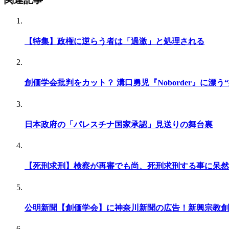
【特集】政権に逆らう者は「過激」と処理される
創価学会批判をカット？ 溝口勇児『Noborder』に漂う
日本政府の「パレスチナ国家承認」見送りの舞台裏
【死刑求刑】検察が再審でも尚、死刑求刑する事に呆然
公明新聞【創価学会】に神奈川新聞の広告！新興宗教創