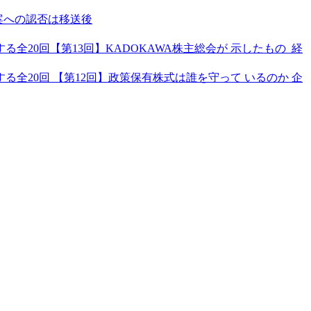
案への認否は移送後
20回【第13回】KADOKAWA株主総会が 示したもの 経
全20回 【第12回】政策保有株式は誰を守って いるのか 企