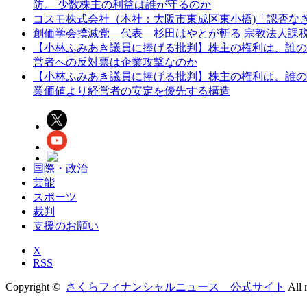
防。 少数株主の利益は誰が守るのか
コスモ株式会社（本社：大阪市東成区東小橋)「認否な
創価学会撲滅党 代表 杉田はやとが斬る 宗教法人課
【小林ふみあき議員に捧げる批判】株主の権利は、誰のため
営者への反対票は企業攻撃なのか
【小林ふみあき議員に捧げる批判】株主の権利は、誰のた
業価値より経営者の安定を優先する構造
国際・政治
芸能
スポーツ
裁判
支援のお願い
X
RSS
Copyright ©
さくらフィナンシャルニュース 公式サイト
All r