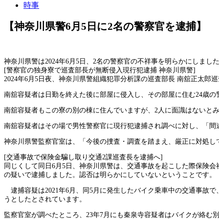
時事
【神奈川県警6月5日に2名の警察官を逮捕】
神奈川県警は2024年6月5日、2名の警察官の不祥事を明らかにし
[警察官の独身寮で巡査部長が無断侵入現行犯逮捕 神奈川県警]
2024年6月5日夜、神奈川県警組織犯罪分析課の巡査部長 南舘正太
南舘容疑者は日勤を終えた後に部屋に侵入し、その部屋に住む24歳
南舘容疑者もこの寮の別の棟に住んでいますが、2人に面識はないと
南舘容疑者はその場で男性警察官に現行犯逮捕され調べに対し、「間
神奈川県警監察官室は、「今後の捜査・調査を踏まえ、厳正に対処し
[交通事故で保険金騙し取り交通2課巡査長を逮捕へ]
同じくして同日6月5日、神奈川県警は、交通事故を起こした際保険会
の疑いで逮捕しました。認否は明らかにしていないということです。
逮捕容疑は2021年6月、同5月に発生したバイク乗車中の交通事故
うとしたとされています。
監察官室が調べたところ、23年7月にも秦泉寺容疑者はバイクが絡