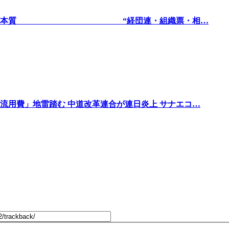
馬ショックの本質 “経団連・組織票・相…
流用費」地雷踏む 中道改革連合が連日炎上 サナエコ…