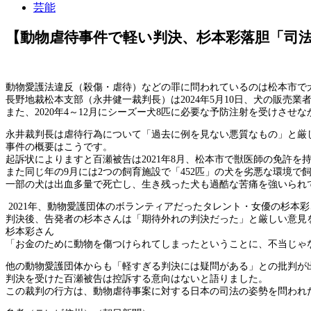
芸能
【動物虐待事件で軽い判決、杉本彩落胆「司
動物愛護法違反（殺傷・虐待）などの罪に問われているのは松本市で
長野地裁松本支部（永井健一裁判長）は2024年5月10日、犬の販売
また、2020年4～12月にシーズー犬8匹に必要な予防注射を受けさ
永井裁判長は虐待行為について「過去に例を見ない悪質なもの」と厳
事件の概要はこうです。
起訴状によりますと百瀬被告は2021年8月、松本市で獣医師の免許
また同じ年の9月には2つの飼育施設で「452匹」の犬を劣悪な環境
一部の犬は出血多量で死亡し、生き残った犬も過酷な苦痛を強いられ
2021年、動物愛護団体のボランティアだったタレント・女優の杉本
判決後、告発者の杉本さんは「期待外れの判決だった」と厳しい意見
杉本彩さん
「お金のために動物を傷つけられてしまったということに、不当じゃ
他の動物愛護団体からも「軽すぎる判決には疑問がある」との批判が
判決を受けた百瀬被告は控訴する意向はないと語りました。
この裁判の行方は、動物虐待事案に対する日本の司法の姿勢を問われ