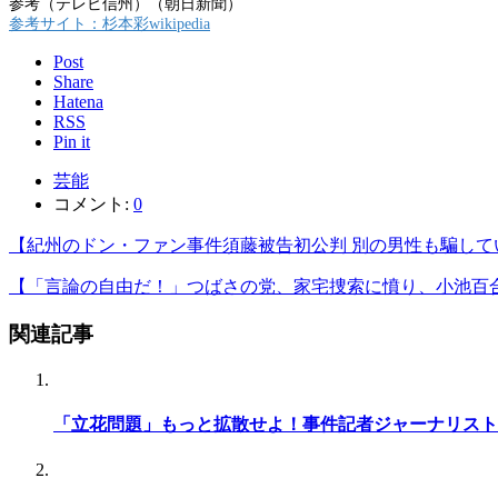
参考（テレビ信州）（朝日新聞）
参考サイト：杉本彩wikipedia
Post
Share
Hatena
RSS
Pin it
芸能
コメント:
0
【紀州のドン・ファン事件須藤被告初公判 別の男性も騙し
【「言論の自由だ！」つばさの党、家宅捜索に憤り、小池百
関連記事
「立花問題」もっと拡散せよ！事件記者ジャーナリスト