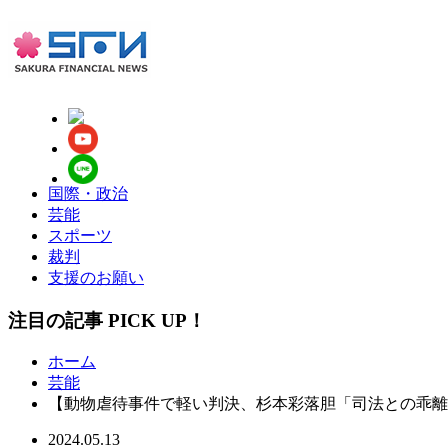
国際・政治
芸能
スポーツ
裁判
支援のお願い
注目の記事 PICK UP！
ホーム
芸能
【動物虐待事件で軽い判決、杉本彩落胆「司法との乖離
2024.05.13