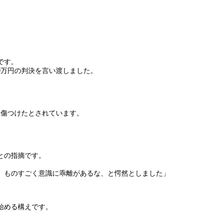
です。
10万円の判決を言い渡しました。
て傷つけたとされています。
との指摘です。
、ものすごく意識に乖離があるな、と愕然としました」
始める構えです。