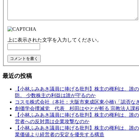
上に表示された文字を入力してください。
最近の投稿
【小林ふみあき議員に捧げる批判】株主の権利は、誰のた
防。 少数株主の利益は誰が守るのか
コスモ株式会社（本社：大阪市東成区東小橋)「認否な
創価学会撲滅党 代表 杉田はやとが斬る 宗教法人課
【小林ふみあき議員に捧げる批判】株主の権利は、誰のため
営者への反対票は企業攻撃なのか
【小林ふみあき議員に捧げる批判】株主の権利は、誰のた
業価値より経営者の安定を優先する構造