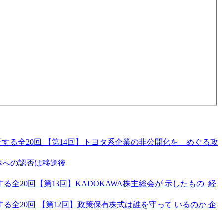
る全20回 【第14回】トヨタ系企業の非公開化を めぐる攻
案への認否は移送後
20回【第13回】KADOKAWA株主総会が 示したもの 経
全20回 【第12回】政策保有株式は誰を守って いるのか 企