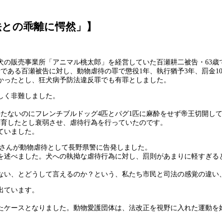
法との乖離に愕然」】
犬の販売事業所「アニマル桃太郎」を経営していた百瀬耕二被告・63歳
業者である百瀬被告に対し、動物虐待の罪で懲役1年、執行猶予3年、罰金
せなかったとし、狂犬病予防法違反罪でも有罪としました。
しく非難しました。
を持たないのにフレンチブルドッグ4匹とパグ1匹に麻酔をせず帝王切開し
で飼育したとし衰弱させ、虐待行為を行っていたのです。
ていました。
彩さんが動物虐待として長野県警に告発しました。
を述べました。犬への執拗な虐待行為に対し、罰則があまりに軽すぎる
ない、とどうして言えるのか？という、私たち市民と司法の感覚の違い
出ています。
たケースとなりました。動物愛護団体は、法改正を視野に入れた運動を