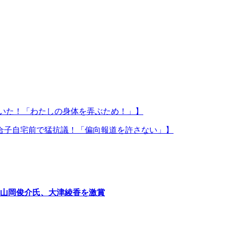
ていた！「わたしの身体を弄ぶため！」】
合子自宅前で猛抗議！「偏向報道を許さない」】
山岡俊介氏、大津綾香を激賞