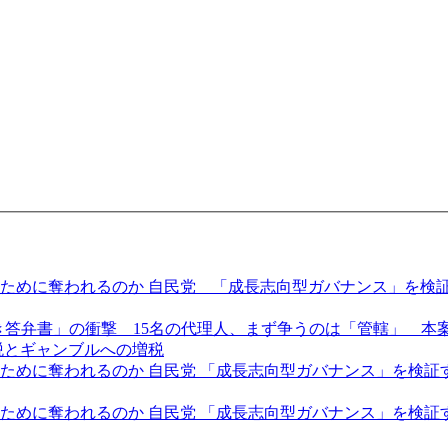
めに奪われるのか 自民党 「成長志向型ガバナンス」を検証す
き答弁書」の衝撃 15名の代理人、まず争うのは「管轄」 本
税とギャンブルへの増税
に奪われるのか 自民党 「成長志向型ガバナンス」を検証する全
めに奪われるのか 自民党 「成長志向型ガバナンス」を検証する