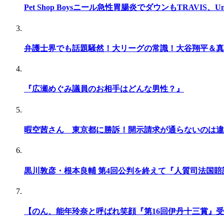
Pet Shop Boysニール急性胃腸炎でダウンもTRAVIS、U
弁護士界でも話題騒然！大リーグの常識！大谷翔平＆真
『広瀬めぐみ議員のお相手はどんな男性？』
暇空茜さん 東京都に勝訴！開示請求が通らないのは違
黒川敦彦・根本良輔 第4回公判を終えて『人質司法国
【のん、能年玲奈と呼ばれ笑顔『第16回伊丹十三賞』