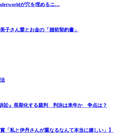
nderworldが穴を埋めるニ…
美子さん愛とお金の「婚前契約書」
法
賠訴訟』長期化する裁判 判決は来年か 争点は？
受賞「私と伊丹さんが重なるなんて本当に嬉しい」】