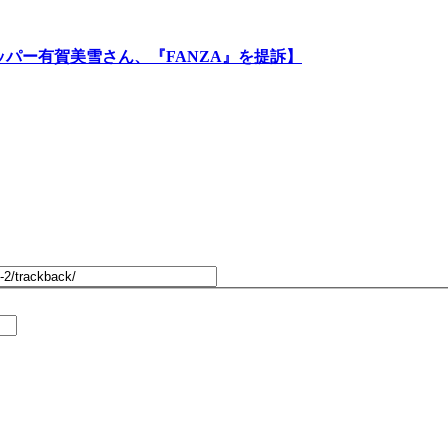
パー有賀美雪さん、『FANZA』を提訴】