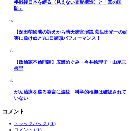
半戦後日本を縛る〈見えない支配構造〉と「真の国
防」
【深田萌絵涙の訴えから晴天街宣演説 萩生田光一の妨
害に負けぬと丸1日街頭パフォーマンス 】
【政治家不倫問題】広瀬めぐみ・今井絵理子・山尾志
桜里
がん治療を巡る発言に波紋 科学的根拠は確認されて
いない
コメント
トラックバック ( 0 )
コメント ( 0 )