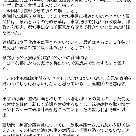
せず、辞める覚悟は出来ている構えだ。
「今回私は挑戦させて頂く立場。」とし、
参議院の議席を空席にしてまで都知事選に挑みたいのか？という質
問には、政治とカネの行政改革は、東京だけではない行政改革、都
政から変え、都知事になって東京から変えて行きたいと出馬の経緯
を述べた。
蓮舫氏は少子化改革に重きをおいている。最近はさらに、３年後が
見えない若者対策に取り組みたい、としている。
政党からの支援は受けないのか？の質問には
「公平な都民からの支持を得たいので無所属で出馬する」と答え
た。
「この小池都政8年間をリセットしなければならない。自民党政治を
終わりにしなければいけないと思っている。」蓮舫氏の意志は強
い。
東京都は再生整備計画と称して、広場を狙いその周辺の、まだ使え
る建物を解体し新しく施設を建築するなどし、緑や建物を取り壊す
ランドスケープ破壊計画が起こっている。その数おおよそ90件以
上。
蓮舫氏「神宮外苑開発については、故坂本龍一さんも想いを以て訴
えたが、その時の小池都知事の対応は、『寄り添っていないな』と
言う印象しか残っていない。大変残念だ。」