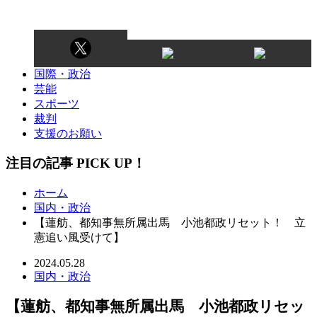
国際・政治
芸能
スポーツ
裁判
支援のお願い
注目の記事 PICK UP！
ホーム
国内・政治
【蓮舫、都知事無所属出馬 小池都政リセット！ 立
憲追い風受けて】
2024.05.28
国内・政治
【蓮舫、都知事無所属出馬 小池都政リセッ