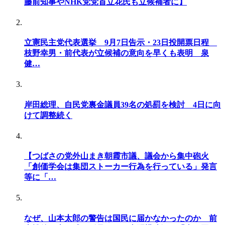
藤前知事やNHK党党首立花氏も立候補者に】
立憲民主党代表選挙 9月7日告示・23日投開票日程
枝野幸男・前代表が立候補の意向を早くも表明 泉
健…
岸田総理、自民党裏金議員39名の処罰を検討 4日に向
けて調整続く
【つばさの党外山まき朝霞市議、議会から集中砲火
「創価学会は集団ストーカー行為を行っている」発言
等に「…
なぜ、山本太郎の警告は国民に届かなかったのか 前