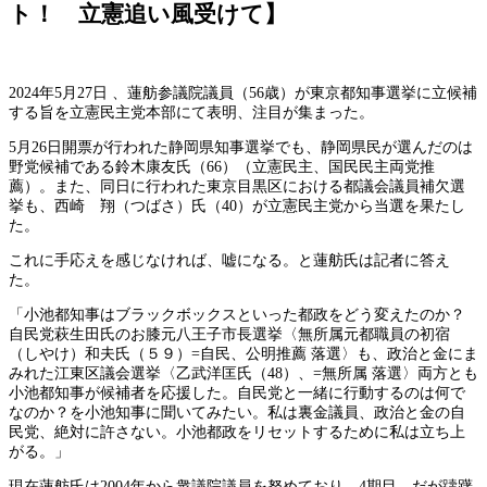
ト！ 立憲追い風受けて】
2024年5月27日 、蓮舫参議院議員（56歳）が東京都知事選挙に立候補
する旨を立憲民主党本部にて表明、注目が集まった。
5月26日開票が行われた静岡県知事選挙でも、静岡県民が選んだのは
野党候補である鈴木康友氏（66）（立憲民主、国民民主両党推
薦）。また、同日に行われた東京目黒区における都議会議員補欠選
挙も、西崎 翔（つばさ）氏（40）が立憲民主党から当選を果たし
た。
これに手応えを感じなければ、嘘になる。と蓮舫氏は記者に答え
た。
「小池都知事はブラックボックスといった都政をどう変えたのか？
自民党萩生田氏のお膝元八王子市長選挙〈無所属元都職員の初宿
（しやけ）和夫氏（５９）=自民、公明推薦 落選〉も、政治と金にま
みれた江東区議会選挙〈乙武洋匡氏（48）、=無所属 落選〉両方とも
小池都知事が候補者を応援した。自民党と一緒に行動するのは何で
なのか？を小池知事に聞いてみたい。私は裏金議員、政治と金の自
民党、絶対に許さない。小池都政をリセットするために私は立ち上
がる。」
現在蓮舫氏は2004年から衆議院議員を努めており、4期目。だが躊躇