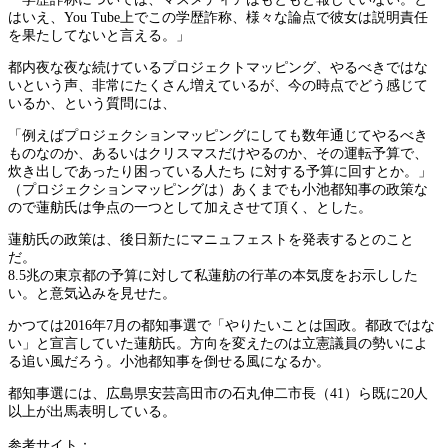
はいえ、You Tube上でこの学歴詐称、様々な論点で彼女は説明責任
を果たしてないと言える。」
都内夜な夜な続けているプロジェクトマッピング、やるべきではな
いという声、非常にたくさん増えているが、今の時点でどう感じて
いるか、という質問には、
「例えばプロジェクションマッピングにしても数年通じてやるべき
ものなのか、あるいはクリスマスだけやるのか、その運転予算で、
炊き出しであったり困っている人たち に対する予算に回すとか。」
（プロジェクションマッピングは）あくまでも小池都知事の政策な
ので蓮舫氏は争点の一つとして加えさせて頂く、とした。
蓮舫氏の政策は、後日新たにマニュフェストを発表するとのこと
だ。
8.5兆の東京都の予算に対して私蓮舫の行革の本気度をお示しした
い。と意気込みを見せた。
かつては2016年7月の都知事選で「やりたいことは国政。都政ではな
い」と宣言していた蓮舫氏。方向を変えたのは立憲議員の勢いによ
る追い風だろう。小池都知事を倒せる風になるか。
都知事選には、広島県安芸高田市の石丸伸二市長（41）ら既に20人
以上が出馬表明している。
参考サイト：