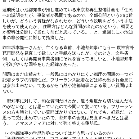
蓮舫氏は小池都知事が推し進めている東京都再生整備計画を「住民
への説明会だが、事業者が民間であるので、全部公開というのは難
しいが、どういう質疑がなされたか、どういう説明をどういう手法
を使って使えたか、 住民方はどんな質問が出たのかという、概要と
か資料は公開して当たり前だと思っている。」と、遠回しに小池知
事の非公開性に対して指摘した。
昨年坂本隆一さんが、亡くなる直前、小池都知事にもう一 度神宮外
苑再開発を見直して欲しいと手紙を送ったが、そのとき、文科省
側、もしくは再開発事業者側にそれを言ってほしいと、小池都知事
が投げやりな回答をした経緯があった。
問題はまだ山積みだ。一般民にはわかりにくい都庁の問題の一つが
記者クラブの閉鎖性だ。フリーランス記者などは締め出され会見に
は参加出来ない。であるから当然小池都知事による厳しい質問は出
ない。
「都知事に対して、旬な質問だけとか、違う角度から切り込んだも
のがないな、とは思っていたので今聞いて驚いている。フリーラン
スの方も時としていい質問ばかりではない。それでも、好意だ、と
思って受け止めていたので、都知事の会見は見直すべきだとは思
う。」とマスメディアに対して強く答える蓮舫氏。
〈小池都知事の学歴詐称についてはどう思っているのか〉
「学歴詐称については、マスメディアはもともと報じていない。と