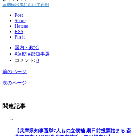
蓮舫氏出馬にむけて声明
Post
Share
Hatena
RSS
Pin it
国内・政治
#蓮舫 #都知事選
コメント:
0
前のページ
次のページ
関連記事
【兵庫県知事選挙7人もの立候補 期日前投票始まる 斎