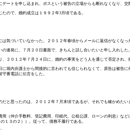
にデートを申し込まれ、ボスという被告の立場からも断れなくなり、交
じたので、婚約成立は１９９２年3月頃である。
には気づいていなかった。２０１２年春頃からメールに返信がなくなっ
いの連発に、７月２０日書面で、きちんと話し合いたいと申し入れした
り、２０１２年７月２４日に、婚約の事実をどう人を通じて否定され、
日に堀内弁護士から間接的に言われても信じられなくて、原告は被告に
留守番電話に伝言をした。
のだと思ったのは、２０１２年７月末頃であるが、それでも確かめたい
費用（仲介手数料、登記費用、印紙代、公租公課、ローンの利息）など
８の１３の２））。従って、債務不履行である。