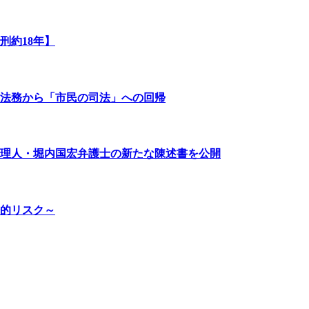
刑約18年】
法務から「市民の司法」への回帰
代理人・堀内国宏弁護士の新たな陳述書を公開
的リスク～