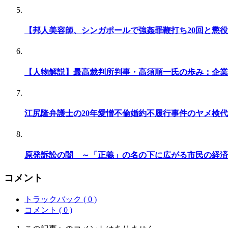
【邦人美容師、シンガポールで強姦罪鞭打ち20回と懲役
【人物解説】最高裁判所判事・高須順一氏の歩み：企業
江尻隆弁護士の20年愛憎不倫婚約不履行事件のヤメ検
原発訴訟の闇 ～「正義」の名の下に広がる市民の経済
コメント
トラックバック ( 0 )
コメント ( 0 )