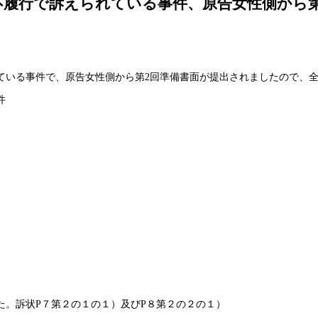
不履行で訴えられている事件、原告女性側から第
ている事件で、原告女性側から第2回準備書面が提出されましたので、
件
た。訴状P７第２の１の１）及びP８第２の２の１）