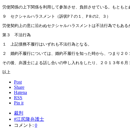
労使関係の上下関係を利用して参加させ、負担させている。もともと
９ セクシャルハラスメント（訴状P７の１、P８の2、３）
労使契約上の意に沿わぬセクシャルハラスメントは不法行為でもある
第３ 不法行為
１ 上記債務不履行はいずれも不法行為となる。
２ 婚約不履行については、婚約不履行を知った時から、つまり２０
その後、弁護士による話し合いの申し入れをしたり、２０１３年６月
以上
Post
Share
Hatena
RSS
Pin it
裁判
#江尻隆弁護士
コメント:
0