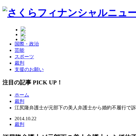
国際・政治
芸能
スポーツ
裁判
支援のお願い
注目の記事 PICK UP！
ホーム
裁判
江尻隆弁護士が元部下の美人弁護士から婚約不履行で訴
2014.10.22
裁判