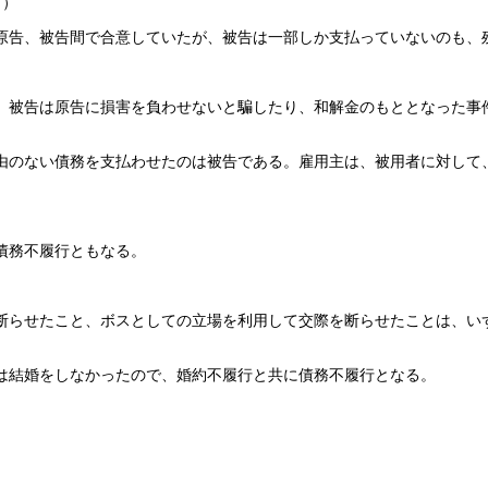
下）
原告、被告間で合意していたが、被告は一部しか支払っていないのも、
、被告は原告に損害を負わせないと騙したり、和解金のもととなった事
由のない債務を支払わせたのは被告である。雇用主は、被用者に対して
。
債務不履行ともなる。
断らせたこと、ボスとしての立場を利用して交際を断らせたことは、い
は結婚をしなかったので、婚約不履行と共に債務不履行となる。