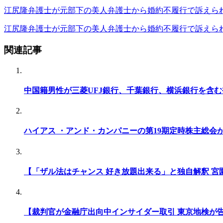
江尻隆弁護士が元部下の美人弁護士から婚約不履行で訴えら
江尻隆弁護士が元部下の美人弁護士から婚約不履行で訴えら
関連記事
中国籍男性が三菱UFJ銀行、千葉銀行、横浜銀行を含
ハイアス ・アンド・カンパニーの第19期定時株主総
【「ザル法はチャンス 好き放題出来る」と独自解釈 宮
【裁判官が金融庁出向中インサイダー取引 東京地検が