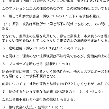
３ 事実婚（内縁）の３軒のマンションの家賃（訴状P１９の１４以
このマンションは二人の住居の為なので、この家賃の負担についても
４ 騙して和解の損害金（訴状P１４の１１以下）も債務不履行。
（１）原告、被告は事務所の上司と部下の関係でもあった。その間に
ある。
すなわち、雇用主の立場を利用して、原告に業務上、本来負うべき理
要もない債務を負わせてはならない労働契約上の法的義務違反となる
５ 退職強要（訴状P１３の１０及びP１６の１２以下）
４と同様に、理由のない退職強要は不法行為であるが、労働契約上の
６ プロポーズを断らせる（訴状P１１の９）
結婚を前提に交際しているという関係性から、他の人のプロポーズを
約を理由としての債務不履行となる。
前者については、被告が原告と結婚すれば成立しなくなるが、本件で
７ 結婚するという度重なる約束（訴状P９の４、５、６～P１０）
これは債務不履行と不法行為の態様とも言える。
８ 旅行代金の支払い（訴状P１０の７）