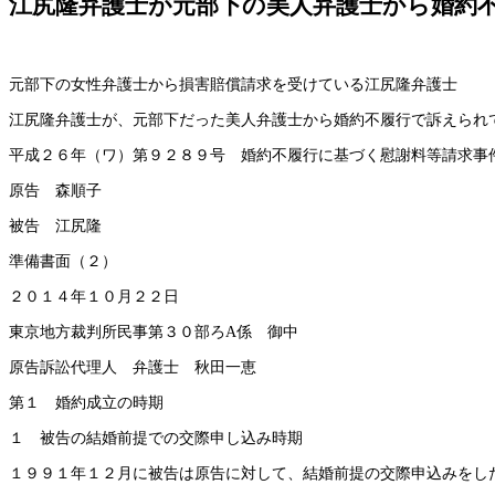
江尻隆弁護士が元部下の美人弁護士から婚約
元部下の女性弁護士から損害賠償請求を受けている江尻隆弁護士
江尻隆弁護士が、元部下だった美人弁護士から婚約不履行で訴えられ
平成２６年（ワ）第９２８９号 婚約不履行に基づく慰謝料等請求事
原告 森順子
被告 江尻隆
準備書面（２）
２０１４年１０月２２日
東京地方裁判所民事第３０部ろA係 御中
原告訴訟代理人 弁護士 秋田一恵
第１ 婚約成立の時期
１ 被告の結婚前提での交際申し込み時期
１９９１年１２月に被告は原告に対して、結婚前提の交際申込みをし