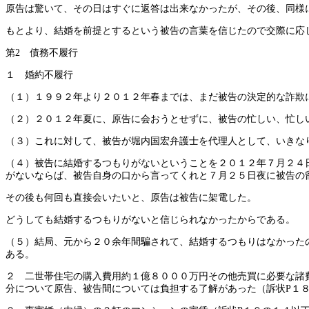
原告は驚いて、その日はすぐに返答は出来なかったが、その後、同様
もとより、結婚を前提とするという被告の言葉を信じたので交際に応
第2 債務不履行
１ 婚約不履行
（１）１９９２年より２０１２年春までは、まだ被告の決定的な詐欺
（２）２０１２年夏に、原告に会おうとせずに、被告の忙しい、忙し
（３）これに対して、被告が堀内国宏弁護士を代理人として、いきな
（４）被告に結婚するつもりがないということを２０１２年７月２４
がないならば、被告自身の口から言ってくれと７月２５日夜に被告の
その後も何回も直接会いたいと、原告は被告に架電した。
どうしても結婚するつもりがないと信じられなかったからである。
（５）結局、元から２０余年間騙されて、結婚するつもりはなかった
ある。
２ 二世帯住宅の購入費用約１億８０００万円その他売買に必要な諸
分について原告、被告間については負担する了解があった（訴状P１