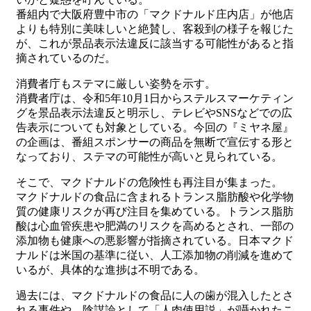
番組内で大阪府豊中市の「マクドナルド庄内店」が他店
よりも特別に美味しいと絶賛し、客殺到の様子を報じた
が、これが景品表示法違反に該当する可能性があると指
摘されているのだ。
消費者庁もステマに厳しい姿勢を示す。
消費者庁は、令和5年10月1日からステルスマーケティン
グを景品表示法違反と明示し、テレビやSNSなどでの広
告表示についても対象としている。今回の『ミヤネ屋』
の企画は、番組スポンサーの商品を無断で宣伝する形と
なっており、ステマの可能性が高いと見られている。
そこで、マクドナルドの危険性も再注目が集まった。
マクドナルドの食品に含まれるトランス脂肪酸や化学物
質の健康リスクが再び注目を集めている。トランス脂肪
酸は心血管疾患や肥満のリスクを高めるとされ、一部の
添加物も健康への悪影響が指摘されている。日本マクド
ナルドは米国の基準に従い、人工添加物の削減を進めて
いるが、具体的な進捗は不明である。
過去には、マクドナルドの食品に人の歯が混入したとさ
れる事件や、陰謀論として「人肉使用説」が囁かれたこ