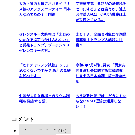
大阪・関西万博におけるイギリ
立憲民主党「食料品の消費税を
ス館のアフタヌーンティー 日本
ゼロにする」とは言うが、過去
人なめてるの？！問題
30年法人税は下がり消費税は上
がり続けている…
ゼレンスキー大統領は「米ロの
米ＣＩＡ、全職員対象に早期退
いかなる協定も受け入れない」
職募集！トランプ大統領に忖
と反発トランプ、プーチンＶＳ
度？
ゼレンスキーの対…
「ヒトチャレンジ試験」って」
令和7年2月4日に発表 「男女共
危なくないですか？ 黒川の見解
同参画社会に関する世論調査」
を述べます。
に見える日本会議、統一教会の
影
中国がＬＥＤ市場とガリウム利
もう財政出動では、どうにもな
権を 独占する話。
らないMMT理論は通用しな
い！！
コメント
トラックバック ( 0 )