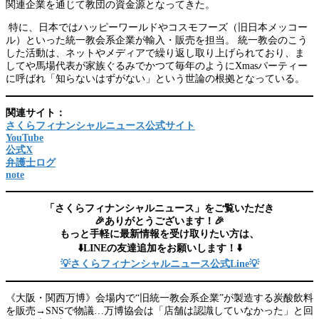
関連企業を通じて教団の資金源となってきた。
特に、日本ではハッピーワールドやコスモフーズ（旧日本メッコー
ル）といった統一教会系企業が輸入・販売を担当。 統一教会のこう
した活動は、ネットやメディアで繰り返し取り上げられており、ま
してや馬場代表が家族ぐるみでかつて毎年のようにXmasパーティー
に呼ばれ「知らないはずがない」という世論の根拠となっている。
関連サイト：
さくらフィナンシャルニュース公式サイト
YouTube
公式X
弁護士ログ
note
「さくらフィナンシャルニュース」をご覧いただき
🎉ありがとうございます！🎉
もっと手軽に最新情報を受け取りたい方は、
⬇️LINEの友達追加をお願いします！⬇️
💡さくらフィナンシャルニュース公式Line💡
《大阪・関西万博》会場内で“旧統一教会系企業”が製造する炭酸飲料
を販売→SNSで物議…万博協会は「店舗は認識していなかった」と回