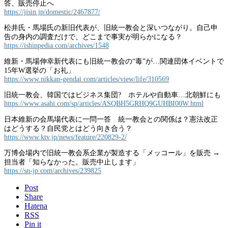
答、販売停止へ
https://jisin.jp/domestic/2467877/
松井氏・馬場氏の新旧代表が、旧統一教会と深いつながり。自己申
告の身内の調査だけで、どこまで事実が明らかになる？
https://ishinpedia.com/archives/1548
維新・馬場伸幸新代表にも旧統一教会の“毒”が…関連団体イベントで
15年W選挙の「お礼」
https://www.nikkan-gendai.com/articles/view/life/310569
旧統一教会、韓国ではビジネス集団? ホテルや自動車…北朝鮮にも
https://www.asahi.com/sp/articles/ASQBH5GRHQ9GUHBI00W.html
日本維新の会馬場代表に一問一答 統一教会との関係は？憲法改正
はどうする？自民党とはどう向き合う？
https://www.ktv.jp/news/feature/220829-2/
万博会場内で旧統一教会系企業が製造する「メッコール」を販売 →
担当者「知らなかった。販売中止します」
https://sn-jp.com/archives/239825
Post
Share
Hatena
RSS
Pin it