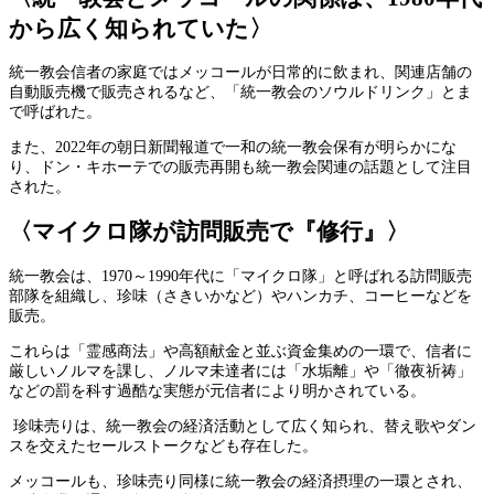
から広く知られていた〉
統一教会信者の家庭ではメッコールが日常的に飲まれ、関連店舗の
自動販売機で販売されるなど、「統一教会のソウルドリンク」とま
で呼ばれた。
また、2022年の朝日新聞報道で一和の統一教会保有が明らかにな
り、ドン・キホーテでの販売再開も統一教会関連の話題として注目
された。
〈マイクロ隊が訪問販売で『修行』〉
統一教会は、1970～1990年代に「マイクロ隊」と呼ばれる訪問販売
部隊を組織し、珍味（さきいかなど）やハンカチ、コーヒーなどを
販売。
これらは「霊感商法」や高額献金と並ぶ資金集めの一環で、信者に
厳しいノルマを課し、ノルマ未達者には「水垢離」や「徹夜祈祷」
などの罰を科す過酷な実態が元信者により明かされている。
珍味売りは、統一教会の経済活動として広く知られ、替え歌やダン
スを交えたセールストークなども存在した。
メッコールも、珍味売り同様に統一教会の経済摂理の一環とされ、