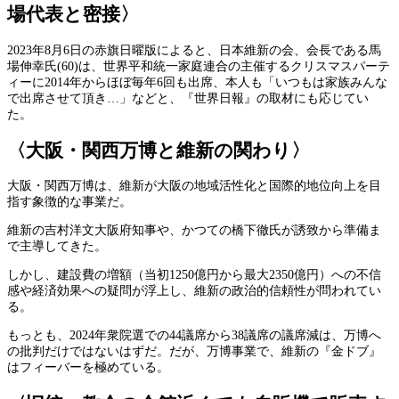
場代表と密接〉
2023年8月6日の赤旗日曜版によると、日本維新の会、会長である馬
場伸幸氏(60)は、世界平和統一家庭連合の主催するクリスマスパーテ
ィーに2014年からほぼ毎年6回も出席、本人も「いつもは家族みんな
で出席させて頂き…」などと、『世界日報』の取材にも応じてい
た。
〈大阪・関西万博と維新の関わり〉
大阪・関西万博は、維新が大阪の地域活性化と国際的地位向上を目
指す象徴的な事業だ。
維新の吉村洋文大阪府知事や、かつての橋下徹氏が誘致から準備ま
で主導してきた。
しかし、建設費の増額（当初1250億円から最大2350億円）への不信
感や経済効果への疑問が浮上し、維新の政治的信頼性が問われてい
る。
もっとも、2024年衆院選での44議席から38議席の議席減は、万博へ
の批判だけではないはずだ。だが、万博事業で、維新の『金ドブ』
はフィーバーを極めている。