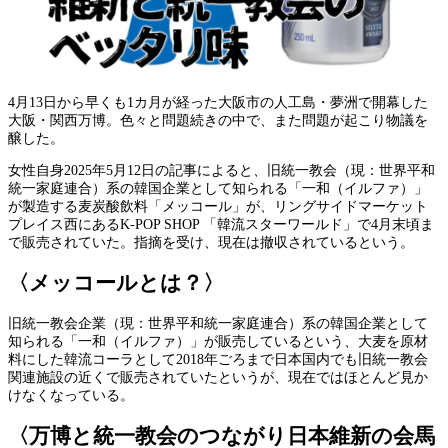
4月13日から早くも1カ月が経った大阪市の人工島・夢洲で開幕した
大阪・関西万博。色々と問題続きの中で、また問題が起こり物議を
醸した。
女性自身2025年5月12日の記事によると、旧統一教会（現：世界平和
統一家庭連合）系の韓国企業として知られる「一和（イルファ）」
が製造する麦炭酸飲料「メッコール」が、リングサイドマーケット
プレイス西にあるK-POP SHOP 「韓流スターワールド」で4月末頃ま
で販売されていた。指摘を受け、現在は撤収されているという。
〈メッコールとは？〉
旧統一教会企業（現：世界平和統一家庭連合）系の韓国企業として
知られる「一和（イルファ）」が販売しているという、大麦を原材
料にした韓流コーラとして2018年ごろまで日本国内でも旧統一教会
関連施設の近くで販売されていたというが、現在ではほとんど見か
けなくなっている。
〈万博と統一教会のつながり日本維新の会馬