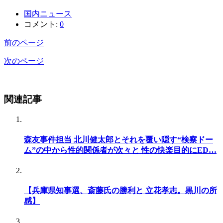
国内ニュース
コメント:
0
前のページ
次のページ
関連記事
森友事件担当 北川健太郎とそれを覆い隠す“検察ドー
ム”の中から性的関係者が次々と 性の快楽目的にED…
【兵庫県知事選、斎藤氏の勝利と 立花孝志。黒川の所
感】