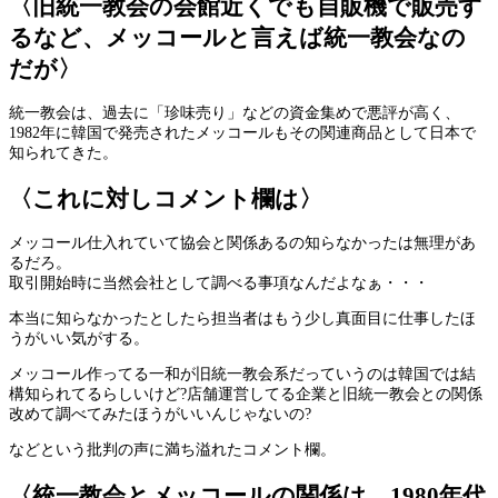
〈旧統一教会の会館近くでも自販機で販売す
るなど、メッコールと言えば統一教会なの
だが〉
統一教会は、過去に「珍味売り」などの資金集めで悪評が高く、
1982年に韓国で発売されたメッコールもその関連商品として日本で
知られてきた。
〈これに対しコメント欄は〉
メッコール仕入れていて協会と関係あるの知らなかったは無理があ
るだろ。
取引開始時に当然会社として調べる事項なんだよなぁ・・・
本当に知らなかったとしたら担当者はもう少し真面目に仕事したほ
うがいい気がする。
メッコール作ってる一和が旧統一教会系だっていうのは韓国では結
構知られてるらしいけど?店舗運営してる企業と旧統一教会との関係
改めて調べてみたほうがいいんじゃないの?
などという批判の声に満ち溢れたコメント欄。
〈統一教会とメッコールの関係は、1980年代