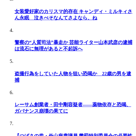
女装愛好家のカリスマ的存在 キャンディ・ミルキィさ
ん永眠 泣きべそなんてさよなら、ね
警察の“人質司法”暴走か 芸能ライター山本武彦の逮捕
は流石に無理があると不起訴へ
盗撮行為をしていた人物を狙い恐喝か 22歳の男を逮
捕
レーサム創業者・田中剛容疑者――薬物依存と恐喝、
ガバナンス崩壊の果てに
【つばさの党・外山麻貴議員 懲罰特別委員会の必要性