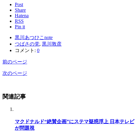
Post
Share
Hatena
RSS
Pin it
黒川あつひこnote
つばさの党
,
黒川敦彦
コメント:
0
前のページ
次のページ
関連記事
マクドナルド“絶賛企画”にステマ疑惑浮上 日本テレビ
が問題視