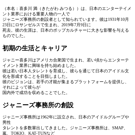
（本名：喜多川 満（きたがわ みつる））は、日本のエンターテイメ
ント業界における重要人物の一人で
ジャニーズ事務所の創設者として知られています。彼は1931年10月
23日にロサンゼルスで生まれ、2019年7月9日に
死去。彼の生涯は、日本のポップカルチャーに大きな影響を与える
ものでした。
初期の生活とキャリア
ジャニー喜多川はアメリカ合衆国で生まれ、若い頃からエンターテ
イメント業界に興味を持ち始めました。
彼は若い日本人タレントを育成し、彼らを通じて日本のアイドル文
化を形成することを目指しました。
彼のビジョンは、若手の才能が集まるプラットフォームを提供し、
それによって彼らが
国内外で成功を収めることでした。
ジャニーズ事務所の創設
ジャニーズ事務所は1962年に設立され、日本のアイドルグループや
男性
タレントを多数輩出してきました。ジャニーズ事務所は、SMAP、
嵐、TOKIO、KAT-TUNなど