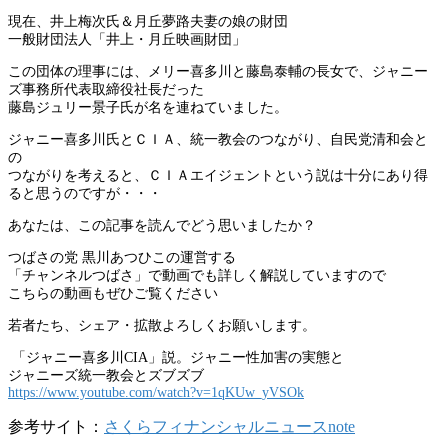
現在、井上梅次氏＆月丘夢路夫妻の娘の財団
一般財団法人「井上・月丘映画財団」
この団体の理事には、メリー喜多川と藤島泰輔の長女で、ジャニー
ズ事務所代表取締役社長だった
藤島ジュリー景子氏が名を連ねていました。
ジャニー喜多川氏とＣＩＡ、統一教会のつながり、自民党清和会と
の
つながりを考えると、ＣＩＡエイジェントという説は十分にあり得
ると思うのですが・・・
あなたは、この記事を読んでどう思いましたか？
つばさの党 黒川あつひこの運営する
「チャンネルつばさ」で動画でも詳しく解説していますので
こちらの動画もぜひご覧ください
若者たち、シェア・拡散よろしくお願いします。
「ジャニー喜多川CIA」説。ジャニー性加害の実態と
ジャニーズ統一教会とズブズブ
https://www.youtube.com/watch?v=1qKUw_yVSOk
参考サイト：
さくらフィナンシャルニュースnote