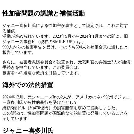
性加害問題の認識と補償活動
ジャニー喜多川氏による性加害が事実として認定され、これに対す
る補償
活動が進められています。2023年9月から2024年1月までの間に、旧
ジャニーズ事務所（現在のSMILE-UP.）は、
999人からの被害申告を受け、そのうち504人と補償合意に達したと
報告しています。
さらに、被害者救済委員会が設置され、元裁判官の弁護士3人が補償
手続きを担当しています。この委員会は、
被害者への迅速な救済を目指しています。
海外での法的措置
2024年12月、元ジャニーズJr.の2人が、アメリカのネバダ州でジャニ
ー喜多川氏から性的暴行を受けたとして
総額3億ドル（約470億円）の損害賠償を求めて提訴しました。
この訴訟は、性加害問題が国際的な法的措置に発展していることを
示しています
ジャニー喜多川氏