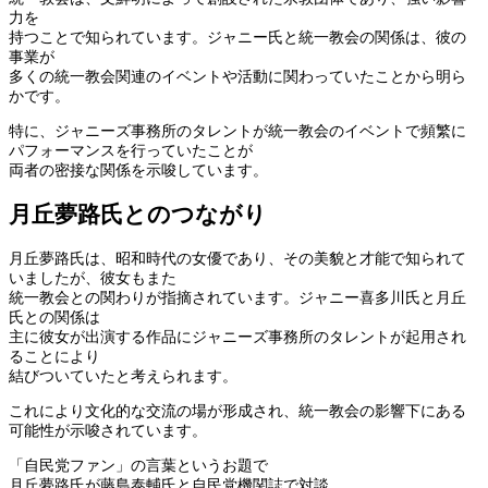
力を
持つことで知られています。ジャニー氏と統一教会の関係は、彼の
事業が
多くの統一教会関連のイベントや活動に関わっていたことから明ら
かです。
特に、ジャニーズ事務所のタレントが統一教会のイベントで頻繁に
パフォーマンスを行っていたことが
両者の密接な関係を示唆しています。
月丘夢路氏とのつながり
月丘夢路氏は、昭和時代の女優であり、その美貌と才能で知られて
いましたが、彼女もまた
統一教会との関わりが指摘されています。ジャニー喜多川氏と月丘
氏との関係は
主に彼女が出演する作品にジャニーズ事務所のタレントが起用され
ることにより
結びついていたと考えられます。
これにより文化的な交流の場が形成され、統一教会の影響下にある
可能性が示唆されています。
「自民党ファン」の言葉というお題で
月丘夢路氏が藤島泰輔氏と自民党機関誌で対談。