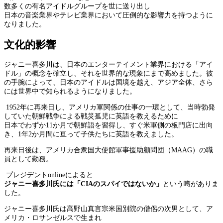
数多くの有名アイドルグループを世に送り出し
日本の音楽業界やテレビ業界において圧倒的な影響力を持つように
なりました。
文化的影響
ジャニー喜多川は、日本のエンターテイメント業界における「アイ
ドル」の概念を確立し、それを世界的な現象にまで高めました。彼
の手腕によって、日本のアイドルは国境を越え、アジア全体、さら
には世界中で知られるようになりました。
1952年に再来日し、アメリカ軍関係の仕事の一環として、当時勃発
していた朝鮮戦争による戦災孤児に英語を教えるために
日本でわずか11か月で朝鮮語を習得し、すぐ米軍側の板門店に出向
き、1年2か月間に亘って子供たちに英語を教えました。
再来日後は、アメリカ合衆国大使館軍事援助顧問団（MAAG）の職
員として勤務。
プレジデントonlineによると
ジャニー喜多川氏には「CIAのスパイではないか」
という噂がありま
した。
ジャニー喜多川氏は高野山真言宗米国別院の僧侶の次男として、ア
メリカ・ロサンゼルスで生まれ