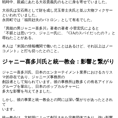
戦時中、親戚にあたる大谷貴義氏のもとに身を寄せていました。
大谷氏は宝石商として財を成し児玉誉士夫氏と並ぶ大物フィクサー
といわれていました。
永田町では「福田赳夫のパトロン」として有名でした。
『異能の男ジャニー喜多川』著者の著者 小菅宏氏によると
「不躾とは思いつつ、ジャニー氏に、『CIAのスパイだったの？』と
尋ねたことがある。
本人は『米国の情報機関で働いたことはあるけど、それ以上はノー
コメント』と打ち切ったとのこと。
ジャニー喜多川氏と統一教会：影響と繋がり
ジャニー喜多川氏、日本のエンターテイメント業界におけるカリス
マ的存在であり、ジャニーズ事務所の
創設者として知られています。彼の事務所は数多くの有名アイドル
グループを輩出し、日本のポップカルチャーに
多大な影響を与えてきました。
しかし、彼の事業と統一教会との間には深い繋がりがあったとされ
て
います。
統一教会は、文鮮明によって創設された宗教団体であり、強い影響