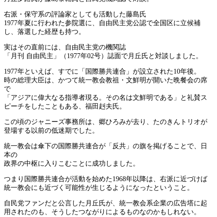
右派・保守系の評論家としても活動した藤島氏
1977年夏に行われた参院選に、自由民主党公認で全国区に立候補
し、落選した経歴も持つ。
実はその直前には、自由民主党の機関誌
「月刊 自由民主」（1977年02号）誌面で月丘氏と対談しました。
1977年といえば、すでに「国際勝共連合」が設立された10年後。
時の総理大臣は、かつて統一教会教祖・文鮮明が開いた晩餐会の席
で
「アジアに偉大なる指導者現る。その名は文鮮明である」と礼賛ス
ピーチをしたこともある、福田赳夫氏。
この頃のジャニーズ事務所は、郷ひろみが去り、たのきんトリオが
登場する以前の低迷期でした。
統一教会は傘下の国際勝共連合が「反共」の旗を掲げることで、日
本の
政界の中枢に入りこむことに成功しました。
つまり国際勝共連合が活動を始めた1968年以降は、右派に近づけば
統一教会にも近づく可能性が生じるようになったということ。
自民党ファンだと公言した月丘氏が、統一教会系企業の広告塔に起
用されたのも、そうしたつながりによるものなのかもしれない。