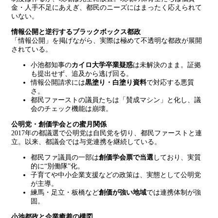
金・人手不足にあえぎ、都民のニーズにはまったく応えられて
いない。
情報公開と逆行するブラックボックス都政
「情報公開」を掲げながら、実際は極めて不透明な都政が展開
されている。
小池都知事の
カイロ大学卒業疑惑
は未解決のまま。証拠
も提出せず、追及から逃げ回る。
情報公開請求には
黒塗り・白塗り資料
で対応する悪質
さ。
都民ファーストの議員たちは「賛成マシン」と化し、議
会のチェック機能は崩壊。
公明党・創価学会との蜜月関係
2017年の都議選で公明党は自民党を切り、都民ファーストと連
立。以来、都議会では与党連携を継続している。
都民ファ議員の一部は
創価学会票で当選
しており、実質
的に“別働隊”化。
子育てや中小企業支援などの政策は、実態として公明党
が主導。
練馬・足立・板橋など
創価が強い地域
では連携体制が強
固。
小池都政と企業癒着の構図