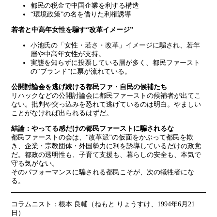
都民の税金で中国企業を利する構造
“環境政策”の名を借りた利権誘導
若者と中高年女性を騙す“改革イメージ”
小池氏の「女性・若さ・改革」イメージに騙され、若年
層や中高年女性が支持。
実態を知らずに投票している層が多く、都民ファースト
の“ブランド”に票が流れている。
公開討論会を逃げ続ける都民ファ・自民の候補たち
リハックなどの公開討論会に都民ファーストの候補者が出てこ
ない。批判や突っ込みを恐れて逃げているのは明白。やましい
ことがなければ出られるはずだ。
結論：やってる感だけの都民ファーストに騙されるな
都民ファーストの会は、“改革派”の仮面をかぶって都民を欺
き、企業・宗教団体・外国勢力に利を誘導しているだけの政党
だ。都政の透明性も、子育て支援も、暮らしの安全も、本気で
守る気がない。
そのパフォーマンスに騙される都民こそが、次の犠牲者にな
る。
コラムニスト：根本 良輔（ねもと りょうすけ、1994年6月21
日）