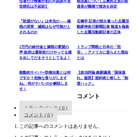
任者だけ検審が初の不起訴不当
税法案について立憲民主党の委
世耕氏は不起訴】
員長が職権で採決を決定
『財源がない』は本当か――減
石橋学 記者の殻を被った左翼活
税の現実 減税はなぜ可能だと
動家神奈川新聞記者 報道を偽装
されるのか
した左翼活動家記者の正体
2万円の給付金と減税の要望の
トランプ関税と日本の「拒
声 政府は選挙前だけやってる感
否」：アメリカに逆らえた理由
を出してだまそうとしてるよ！
とは
能動的サイバー防御法案とは何
【政治評論 維新議員「国保逃
ですか？危険な香りがします
れ」疑惑】節約術と称した「制
ね。 何がヤバいのか解説しま
度ハック」
す！
コメント
トラックバック ( 0 )
コメント ( 0 )
この記事へのコメントはありません。