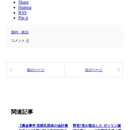
Share
Hatena
RSS
Pin it
国内・政治
コメント:
0
前のページ
次のページ
関連記事
【裏金事件 世耕氏団体の会計責
野党7党が提出した ガソリン減