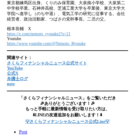
東京都練馬区出身。くりのみ保育園、大泉南小学校、大泉第二
中学校卒業。石神井高校、芝浦工業大学を卒業後、東京大学大
学院へ進学し（のち中退）、電気工学の研究に従事する。会社
経営者、政治活動家、つばさの党幹事長。二児の父。
根本良輔 X
https://x.com/nemoto_ryosuke2?s=21
Youtube
https://www.youtube.com/@Nemoto_Ryosuke
関連サイト：
さくらフィナンシャルニュース公式サイト
YouTube
公式X
弁護士ログ
note
「さくらフィナンシャルニュース」をご覧いただき
🎉ありがとうございます！🎉
もっと手軽に最新情報を受け取りたい方は、
⬇️LINEの友達追加をお願いします！⬇️
💡さくらフィナンシャルニュース公式Line💡
Post