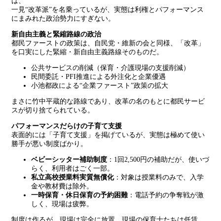
は、
一見“改革派”を名乗っているが、実態は利権とパフォーマンス
にまみれた政治勢力にすぎない。
新自由主義と緊縮路線の政治
都民ファーストの政策は、自民党・維新の会と同様、「改革」
を口実にした緊縮・新自由主義路線そのものだ。
公共サービスの削減（保育・介護現場の支援削減）
民間委託・PFI推進による外注化と企業優遇
小池都政による“企業ファースト”政策の拡大
まさに竹中平蔵的な路線であり、改革の名のもとに都民サービ
スが切り捨てられている。
パフォーマンスだらけの子育て支援
表面的には「子育て支援」を掲げているが、実態は極めて使い
勝手が悪い制度ばかり。
ベビーシッター補助制度
：1回2,500円の補助だが、使いづ
らく、利用者はごく一部。
私立高校授業料実質無償化
：対象は授業料のみで、入学
金や教材費は除外。
一時保育・休日保育の予約困難
：電話予約の争奪戦が激
しく、現場は疲弊。
制度は作るが、現場は完全に放置。現場の保育士たちは低賃