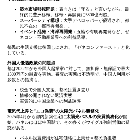
築地市場移転問題
：表向きは「守る」と言いながら、最
終的に豊洲移転。移転・再開発に5800億円超。
スーパーシティ構想
：大手デベロッパーが優遇され、都
民不在の「都市再開発」。
イベント乱発・湾岸再開発
：五輪や有明再開発など、ゼ
ネコン・不動産業界への利益誘導。
都民の生活支援は後回しにされ、「ゼネコンファースト」と化
している。
外国人優遇政策の問題点
都は2022年から外国人起業家に対して、無担保・無保証で最大
1500万円の融資を実施。審査の実態は不透明で、中国人利用が
多数との指摘も。
税金で外国人支援、都民は置き去り
情報公開されない返済実態
実質的に中国企業への利益誘導
電気代上昇と“エコ偽装”の太陽光パネル義務化
2025年4月から都内新築住宅に
太陽光パネルの実質義務化
が開
始。パネルはほぼ中国製で、その多くがウイグル強制労働の疑
惑がある。
パネル設置費用が住宅価格に上乗せ＝都民負担増