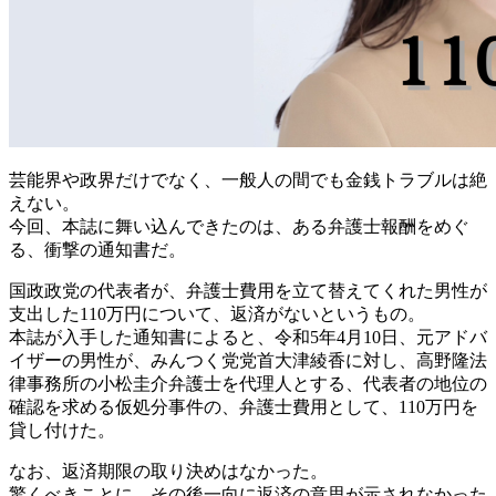
芸能界や政界だけでなく、一般人の間でも金銭トラブルは絶
えない。
今回、本誌に舞い込んできたのは、ある弁護士報酬をめぐ
る、衝撃の通知書だ。
国政政党の代表者が、弁護士費用を立て替えてくれた男性が
支出した110万円について、返済がないというもの。
本誌が入手した通知書によると、令和5年4月10日、元アドバ
イザーの男性が、みんつく党党首大津綾香に対し、高野隆法
律事務所の小松圭介弁護士を代理人とする、代表者の地位の
確認を求める仮処分事件の、弁護士費用として、110万円を
貸し付けた。
なお、返済期限の取り決めはなかった。
驚くべきことに、その後一向に返済の意思が示されなかった