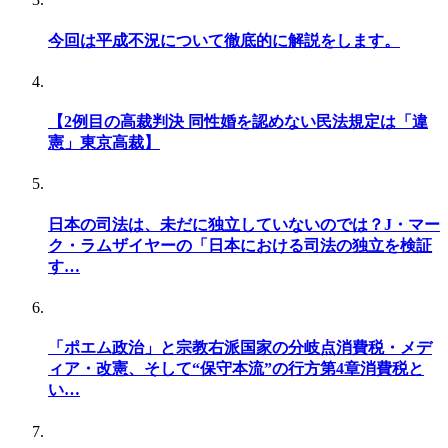
今回は平成不況について徹底的に解説をします。
【2例目の高裁判決 同性婚を認めない民法規定は「違
憲」東京高裁】
日本の司法は、未だに独立していないのでは？J・マー
ク・ラムザイヤーの「日本における司法の独立を検証
す…
「ポエム政治」と宗教右派国家の分岐点消費税・メデ
ィア・改憲、そして“保守本流”の行方第4章消費税と
い…