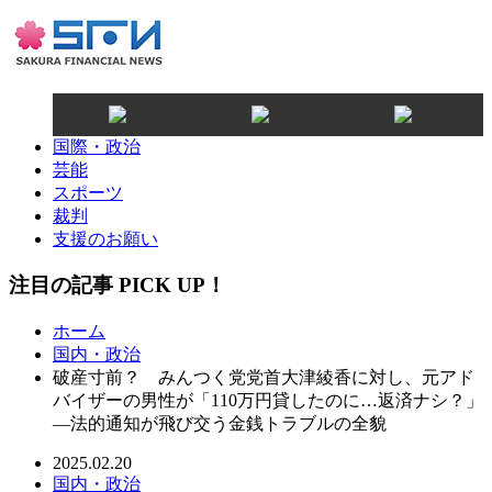
国際・政治
芸能
スポーツ
裁判
支援のお願い
注目の記事 PICK UP！
ホーム
国内・政治
破産寸前？ みんつく党党首大津綾香に対し、元アド
バイザーの男性が「110万円貸したのに…返済ナシ？」
—法的通知が飛び交う金銭トラブルの全貌
2025.02.20
国内・政治