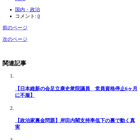
国内・政治
コメント:
0
前のページ
次のページ
関連記事
【日本維新の会足立康史衆院議員 党員資格停止6ヶ月
に不服】
【政治家裏金問題】岸田内閣支持率低下の裏で動く真
実