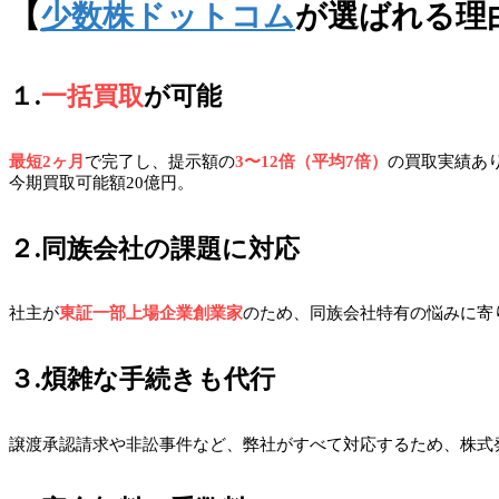
【
少数株ドットコム
が選ばれる理
１.
一括買取
が可能
最短2ヶ月
で完了し、提示額の
3〜12倍（平均7倍）
の買取実績あ
今期買取可能額20億円。
２.同族会社の課題に対応
社主が
東証一部上場企業創業家
のため、同族会社特有の悩みに寄
３.煩雑な手続きも代行
譲渡承認請求や非訟事件など、弊社がすべて対応するため、株式