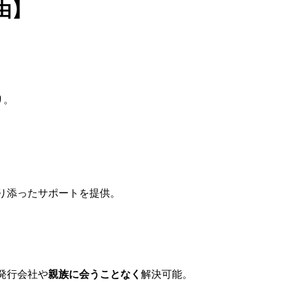
由】
り。
り添ったサポートを提供。
発行会社や
親族に会うことなく
解決可能。