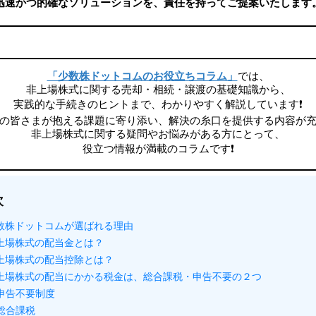
迅速かつ的確なソリューションを、責任を持ってご提案いたします
「少数株ドットコムのお役立ちコラム」
では、
非上場株式に関する売却・相続・譲渡の基礎知識から、
実践的な手続きのヒントまで、わかりやすく解説しています❗
の皆さまが抱える課題に寄り添い、解決の糸口を提供する内容が
非上場株式に関する疑問やお悩みがある方にとって、
役立つ情報が満載のコラムです❗
次
数株ドットコムが選ばれる理由
上場株式の配当金とは？
上場株式の配当控除とは？
上場株式の配当にかかる税金は、総合課税・申告不要の２つ
申告不要制度
総合課税