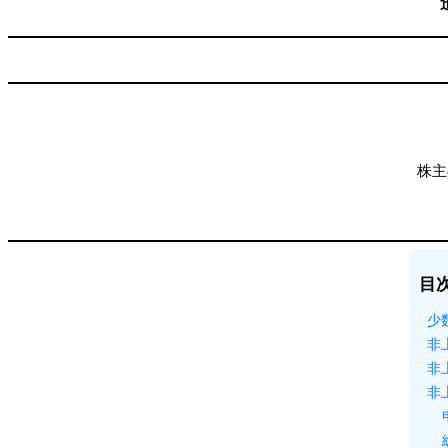
株主
目
少
非
非
非