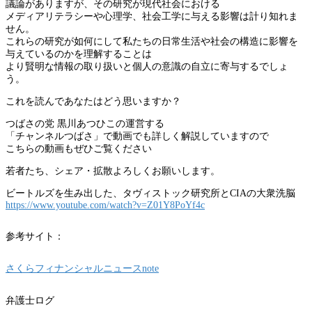
議論がありますが、その研究が現代社会における
メディアリテラシーや心理学、社会工学に与える影響は計り知れま
せん。
これらの研究が如何にして私たちの日常生活や社会の構造に影響を
与えているのかを理解することは
より賢明な情報の取り扱いと個人の意識の自立に寄与するでしょ
う。
これを読んであなたはどう思いますか？
つばさの党 黒川あつひこの運営する
「チャンネルつばさ」で動画でも詳しく解説していますので
こちらの動画もぜひご覧ください
若者たち、シェア・拡散よろしくお願いします。
ビートルズを生み出した、タヴィストック研究所とCIAの大衆洗脳
https://www.youtube.com/watch?v=Z01Y8PoYf4c
参考サイト：
さくらフィナンシャルニュースnote
弁護士ログ