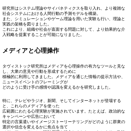
研究所はシステム理論やサイバネティクスを取り入れ、より複雑な
社会システムにおける人間行動の予測モデルを構築。
また、シミュレーションやゲーム理論を用いた実験も行い、理論と
実践の架橋を図りました。
これにより、組織や社会が直面する問題に対して、より効果的な介
入戦略を提案することが可能になりました。
メディアと心理操作
タヴィストック研究所はメディアを心理操作の有力なツールと見な
し、大衆の意見や行動を形成するために
積極的に利用してきました。メディアを通じた情報の提示方法や、
ニュースイベントのフレーミングが
どのように受け手の感情や認識を変えるかを研究しました。
特に、テレビやラジオ、新聞、そしてインターネットが登場する
と、これらのメディアを使った
広範囲にわたる心理実験が実施されています。たとえば、政治的な
キャンペーンや広告において
特定の言葉遣いやイメージストーリーテリングがどのように群衆の
選択や信念を変えるかに焦点を当て