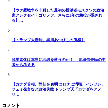
【ウク露戦争を非難した最初の投獄者モスクワの政治
家アレクセイ・ゴリノフ、さらに3年の懲役が課され
る】…
【トランプ大勝利。黒川あつひこの所感】
脱炭素化は本当に地球を救うのか？──池田信夫氏の主
張から考える
【カナダ首相、辞任を表明 コロナに汚職、インフレ、
フェミ発言など政治失敗 トランプ氏「カナダをアメ
リ…
コメント