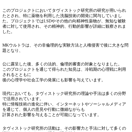
このプロジェクトにおいてタヴィストック研究所の研究が用いられ
たとされ、特に薬物を利用した洗脳技術の開発に関与していまし
た。プロジェクトではLSDやその他の向精神性薬物が、無知な被験
者に対して使用され、その精神的、行動的影響が詳細に観察されま
した。
MKウルトラは、その非倫理的な実験方法と人権侵害で後に大きな問
題となり、
公に露呈した後、多くの法的、倫理的審査の対象となりました。
このプロジェクトを通じて得られた知見は、冷戦期の心理戦に利用
されるとともに
後の心理学や社会工学の発展にも影響を与えています。
現代においても、タヴィストック研究所の理論や手法は多くの分野
で活用されています。
特に情報技術の進化に伴い、インターネットやソーシャルメディア
を通じて、個人の意見や行動に微細ながらも
計算された影響を与えることが可能になっています。
タヴィストック研究所の活動は、その影響力と手法に対して多くの