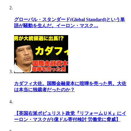
グローバル・スタンダード(Global Standard)という単
語が騒動を生んだ。イーロン・マスク…
カダフィ大佐。国際金融資本に喧嘩を売った男。大佐
は本当に独裁者だったのか？
【英国右派ポピュリスト政党『リフォームＵＫ』にイ
ーロン・マスクが1億ドル寄付検討 労働党に脅威】