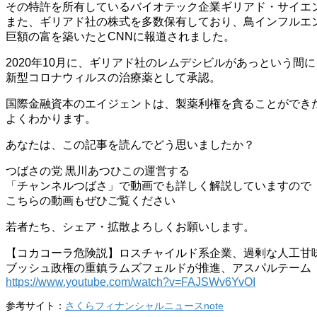
その特許を所有しているバイオテック企業ギリアド・サイエ
また、ギリアド社の株式を多数保有しており、鳥インフルエ
巨額の富を築いたとCNNに報道されました。
2020年10月に、ギリアド社のレムデシビルがあっという間に
新型コロナウィルスの治療薬として承認。
国際金融資本のエイジェントは、製薬利権を貪ることができ
よくわかります。
あなたは、この記事を読んでどう思いましたか？
つばさの党 黒川あつひこの運営する
「チャンネルつばさ」で動画でも詳しく解説していますので
こちらの動画もぜひご覧ください
若者たち、シェア・拡散よろしくお願いします。
【コカコーラ危険説】ロスチャイルド系企業、過剰な人工甘
ブッシュ政権の重鎮ラムズフェルドが推進、アスパルテーム
https://www.youtube.com/watch?v=FAJSWv6YvOI
参考サイト：
さくらフィナンシャルニュースnote