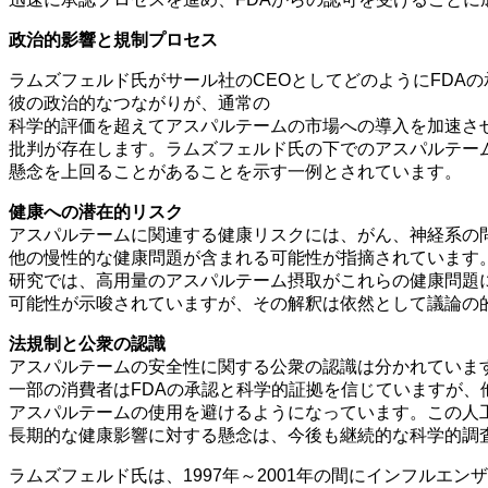
政治的影響と規制プロセス
ラムズフェルド氏がサール社のCEOとしてどのようにFDA
彼の政治的なつながりが、通常の
科学的評価を超えてアスパルテームの市場への導入を加速さ
批判が存在します。ラムズフェルド氏の下でのアスパルテー
懸念を上回ることがあることを示す一例とされています。
健康への潜在的リスク
アスパルテームに関連する健康リスクには、がん、神経系の
他の慢性的な健康問題が含まれる可能性が指摘されています
研究では、高用量のアスパルテーム摂取がこれらの健康問題
可能性が示唆されていますが、その解釈は依然として議論の
法規制と公衆の認識
アスパルテームの安全性に関する公衆の認識は分かれていま
一部の消費者はFDAの承認と科学的証拠を信じていますが、
アスパルテームの使用を避けるようになっています。この人
長期的な健康影響に対する懸念は、今後も継続的な科学的調
ラムズフェルド氏は、1997年～2001年の間にインフルエ