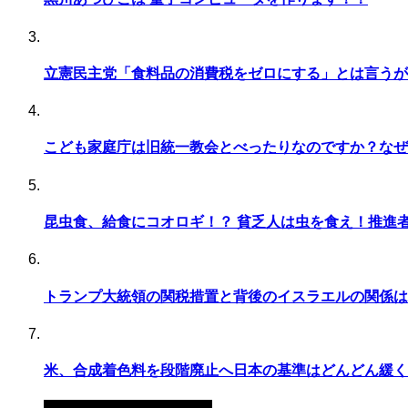
立憲民主党「食料品の消費税をゼロにする」とは言うが
こども家庭庁は旧統一教会とべったりなのですか？なぜ
昆虫食、給食にコオロギ！？ 貧乏人は虫を食え！推進者
トランプ大統領の関税措置と背後のイスラエルの関係は
米、合成着色料を段階廃止へ日本の基準はどんどん緩く