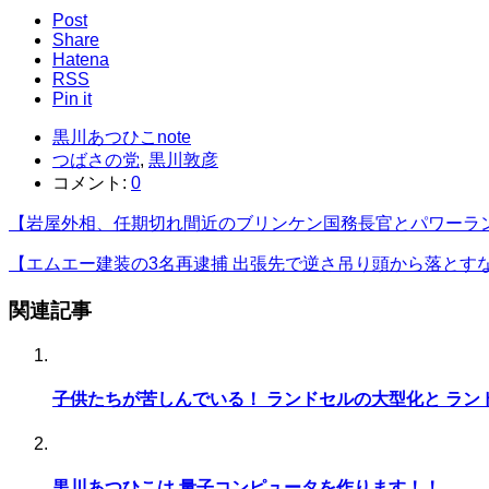
Post
Share
Hatena
RSS
Pin it
黒川あつひこnote
つばさの党
,
黒川敦彦
コメント:
0
【岩屋外相、任期切れ間近のブリンケン国務長官とパワーラン
【エムエー建装の3名再逮捕 出張先で逆さ吊り頭から落とす
関連記事
子供たちが苦しんでいる！ ランドセルの大型化と ラン
黒川あつひこは 量子コンピュータを作ります！！