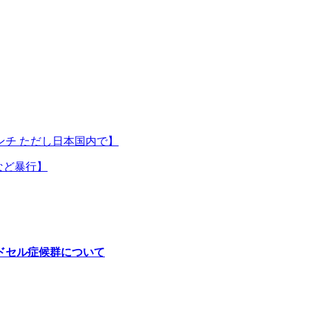
チ ただし日本国内で】
など暴行】
ドセル症候群について