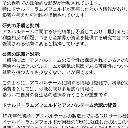
その過程での政治的な影響が示唆されています。
特にドナルド・ラムズフェルドが関与したという情報があり
影響を与えた可能性が指摘されています。
研究の矛盾と批判:
アスパルテームに関する研究結果は矛盾しており、批判者た
利益相反の問題、つまり産業界が資金を提供する研究ではア
強調される傾向にあると指摘しています。
公衆の認識と対応:
一般的には、アスパルテームの安全性は保証されているとの
画像からはアスパルテームが病気の原因である可能性につい
疑問を持つ人々も少なくないことが伺えます。
このように、アスパルテームに関する情報は複雑で、科学的
消費者としては、可能な限り多角的な情報に
基づいて自身の食生活の選択を行うことが重要です。
ドナルド・ラムズフェルドとアスパルテーム承認の背景
1970年代初頭、アスパルテームの製造元であるG.D.サール
ドナルド・ラムズフェルドが同社のCEOに就任したのはこ
迅速に承認プロセスを進め、FDAからの認可を受けることに