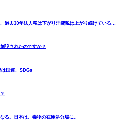
、過去30年法人税は下がり消費税は上がり続けている…
創設されたのですか？
は国連、SDGs
？
なる。日本は、毒物の在庫処分場に。