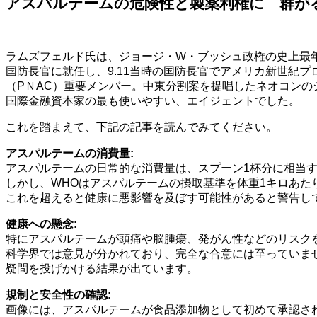
アスパルテームの危険性と製薬利権に 群が
ラムズフェルド氏は、ジョージ・W・ブッシュ政権の史上最年
国防長官に就任し、9.11当時の国防長官でアメリカ新世紀プ
（PＮAC）重要メンバー。中東分割案を提唱したネオコンの
国際金融資本家の最も使いやすい、エイジェントでした。
これを踏まえて、下記の記事を読んでみてください。
アスパルテームの消費量:
アスパルテームの日常的な消費量は、スプーン1杯分に相当
しかし、WHOはアスパルテームの摂取基準を体重1キロあた
これを超えると健康に悪影響を及ぼす可能性があると警告し
健康への懸念:
特にアスパルテームが頭痛や脳腫瘍、発がん性などのリスク
科学界では意見が分かれており、完全な合意には至っていま
疑問を投げかける結果が出ています。
規制と安全性の確認:
画像には、アスパルテームが食品添加物として初めて承認さ