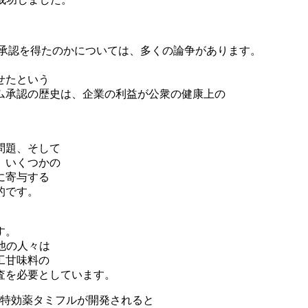
の承認を得たのかについては、多くの論争があります。
せたという
ム承認の歴史は、企業の利益が公衆の健康上の
問題、そして
。いくつかの
に寄与する
的です。
す。
他の人々は
工甘味料の
査を必要としています。
ンザ特効薬タミフルが開発されると