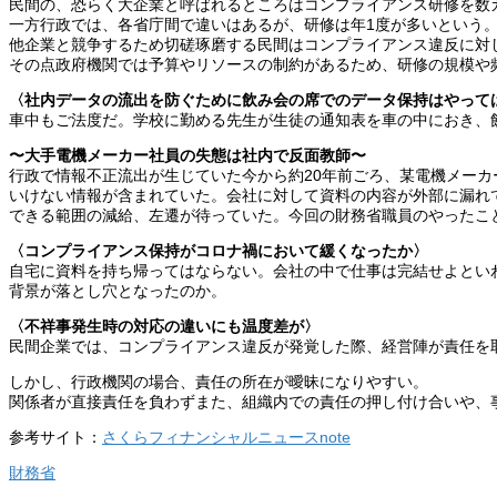
民間の、恐らく大企業と呼ばれるところはコンプライアンス研修を数
一方行政では、各省庁間で違いはあるが、研修は年1度が多いという
他企業と競争するため切磋琢磨する民間はコンプライアンス違反に対
その点政府機関では予算やリソースの制約があるため、研修の規模や
〈社内データの流出を防ぐために飲み会の席でのデータ保持はやって
車中もご法度だ。学校に勤める先生が生徒の通知表を車の中におき、
〜大手電機メーカー社員の失態は社内で反面教師〜
行政で情報不正流出が生じていた今から約20年前ごろ、某電機メー
いけない情報が含まれていた。会社に対して資料の内容が外部に漏れ
できる範囲の減給、左遷が待っていた。今回の財務省職員のやったこ
〈コンプライアンス保持がコロナ禍において緩くなったか〉
自宅に資料を持ち帰ってはならない。会社の中で仕事は完結せよといわ
背景が落とし穴となったのか。
〈不祥事発生時の対応の違いにも温度差が〉
民間企業では、コンプライアンス違反が発覚した際、経営陣が責任を
しかし、行政機関の場合、責任の所在が曖昧になりやすい。
関係者が直接責任を負わずまた、組織内での責任の押し付け合いや、
参考サイト：
さくらフィナンシャルニュースnote
財務省