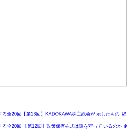
20回【第13回】KADOKAWA株主総会が 示したもの 経
全20回 【第12回】政策保有株式は誰を守って いるのか 企