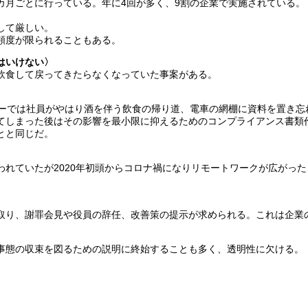
カ月ごとに行っている。年に4回が多く、9割の企業で実施されている。
。
して厳しい。
頻度が限られることもある。
はいけない〉
飲食して戻ってきたらなくなっていた事案がある。
カーでは社員がやはり酒を伴う飲食の帰り道、電車の網棚に資料を置き忘
てしまった後はその影響を最小限に抑えるためのコンプライアンス書類
とと同じだ。
れていたが2020年初頭からコロナ禍になりリモートワークが広がっ
取り、謝罪会見や役員の辞任、改善策の提示が求められる。これは企業
事態の収束を図るための説明に終始することも多く、透明性に欠ける。