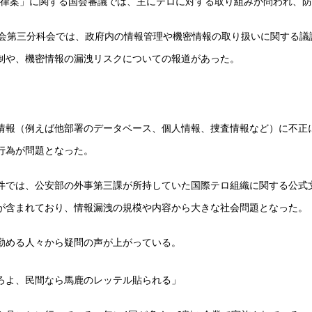
る法律案」に関する国会審議では、主にテロに対する取り組みが問われ、
委員会第三分科会では、政府内の情報管理や機密情報の取り扱いに関する
制や、機密情報の漏洩リスクについての報道があった。
情報（例えば他部署のデータベース、個人情報、捜査情報など）に不正
行為が問題となった。
では、公安部の外事第三課が所持していた国際テロ組織に関する公式文
が含まれており、情報漏洩の規模や内容から大きな社会問題となった。
勤める人々から疑問の声が上がっている。
ろよ、民間なら馬鹿のレッテル貼られる」