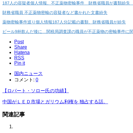
187人の容疑者個人情報、不正薬物密輸事件 財務省職員が書類紛失
財務省職員 不正薬物密輸の容疑者など書かれた文書紛失
薬物密輸事件巡り個人情報187人分記載の書類、財務省職員が紛失
ビール9杯飲んだ後に…関税局調査課の職員が不正薬物の密輸事件に関
Post
Share
Hatena
RSS
Pin it
国内ニュース
コメント:
0
【ロバート・ソロー氏の功績】
中国がＬＥＤ市場とガリウム利権を 独占する話。
関連記事