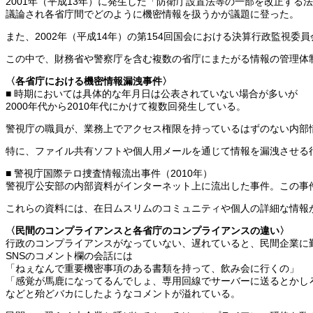
2001年（平成13年）に発生した「防衛庁設置法等の一部を改正す
議論され各省庁間でどのように機密情報を扱うかが議題に登った。
また、2002年（平成14年）の第154回国会における決算行政監視
この中で、財務省や警察庁を含む複数の省庁にまたがる情報の管理体
〈各省庁における機密情報漏洩事件〉
■ 時期においては具体的な年月日は公表されていない場合が多いが
2000年代から2010年代にかけて複数回発生している。
警視庁の職員が、業務上でアクセス権限を持っているはずのない内部
特に、ファイル共有ソフトや個人用メールを通じて情報を漏洩させる
■ 警視庁国際テロ捜査情報流出事件（2010年）
警視庁公安部の内部資料がインターネット上に流出した事件。この事件
これらの資料には、在日ムスリムのコミュニティや個人の詳細な情報
〈民間のコンプライアンスと各省庁のコンプライアンスの違い〉
行政のコンプライアンスがなっていない、遅れていると、民間企業に
SNSのコメント欄の会話には
「ねぇなんで重要機密事項のある書類を持って、飲み会に行くの」
「感覚が馬鹿になってるんでしょ、専用回線でサーバーに送るとかし
などと殆どバカにしたようなコメントが溢れている。