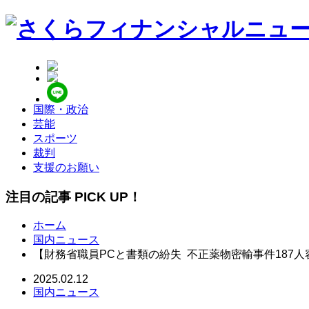
国際・政治
芸能
スポーツ
裁判
支援のお願い
注目の記事 PICK UP！
ホーム
国内ニュース
【財務省職員PCと書類の紛失 不正薬物密輸事件187
2025.02.12
国内ニュース