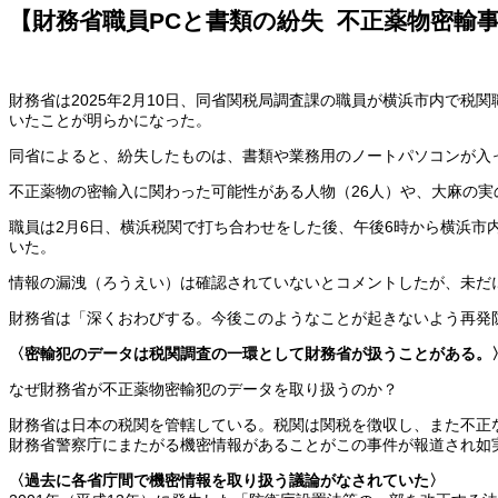
【財務省職員PCと書類の紛失 不正薬物密輸
財務省は2025年2月10日、同省関税局調査課の職員が横浜市内で
いたことが明らかになった。
同省によると、紛失したものは、書類や業務用のノートパソコンが入っ
不正薬物の密輸入に関わった可能性がある人物（26人）や、大麻の実
職員は2月6日、横浜税関で打ち合わせをした後、午後6時から横浜市
いた。
情報の漏洩（ろうえい）は確認されていないとコメントしたが、未だ
財務省は「深くおわびする。今後このようなことが起きないよう再発
〈密輸犯のデータは税関調査の一環として財務省が扱うことがある。
なぜ財務省が不正薬物密輸犯のデータを取り扱うのか？
財務省は日本の税関を管轄している。税関は関税を徴収し、また不正
財務省警察庁にまたがる機密情報があることがこの事件が報道され如
〈過去に各省庁間で機密情報を取り扱う議論がなされていた〉