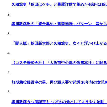
久積篤史『秋田はケチ』と暴露詐欺で集めた4億円は秋
黒川敦彦氏の「資金集め・事業頓挫」パターン 昔から
「闇人脈」秋田新太郎と久積篤史、次々と浮かび上がる
【コスモ株式会社】「大阪市中心部の低層本社」に眠る
無期懲役服役中の男、再び殺人罪で起訴 18年前の女児
黒川敦彦うつ病認定も つばさの党としてようやく始動