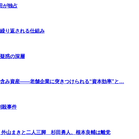
田が独占
繰り返される仕組み
疑惑の深層
含み資産――老舗企業に突きつけられる“資本効率”と…
刺殺事件
 外山まきと二人三脚 杉田勇人、根本良輔は離党