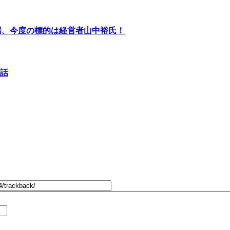
場、今度の標的は経営者山中裕氏！
話