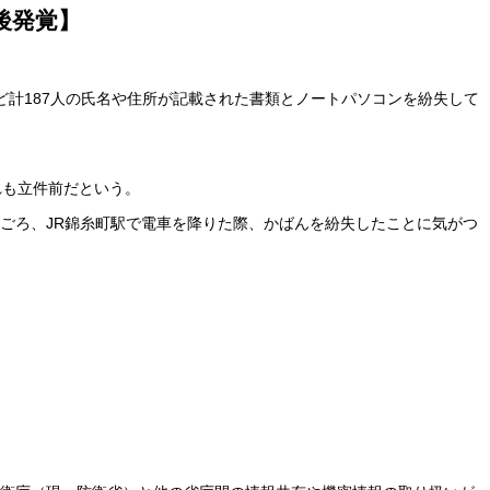
後発覚】
ど計187人の氏名や住所が記載された書類とノートパソコンを紛失して
れも立件前だという。
時ごろ、JR錦糸町駅で電車を降りた際、かばんを紛失したことに気がつ