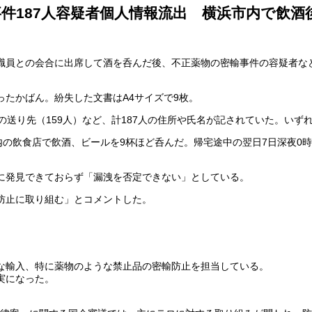
事件187人容疑者個人情報流出 横浜市内で飲酒
税関職員との会合に出席して酒を呑んだ後、不正薬物の密輸事件の容疑者な
たかばん。紛失した文書はA4サイズで9枚。
の送り先（159人）など、計187人の住所や氏名が記されていた。いず
内の飲食店で飲酒、ビールを9杯ほど呑んだ。帰宅途中の翌日7日深夜0
に発見できておらず「漏洩を否定できない」としている。
防止に取り組む」とコメントした。
〉
な輸入、特に薬物のような禁止品の密輸防止を担当している。
実になった。