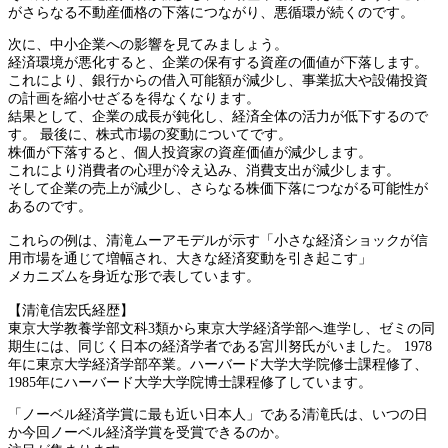
がさらなる不動産価格の下落につながり、悪循環が続くのです。
次に、中小企業への影響を見てみましょう。
経済環境が悪化すると、企業の保有する資産の価値が下落します。
これにより、銀行からの借入可能額が減少し、事業拡大や設備投資
の計画を縮小せざるを得なくなります。
結果として、企業の成長が鈍化し、経済全体の活力が低下するので
す。 最後に、株式市場の変動についてです。
株価が下落すると、個人投資家の資産価値が減少します。
これにより消費者の心理が冷え込み、消費支出が減少します。
そして企業の売上が減少し、さらなる株価下落につながる可能性が
あるのです。
これらの例は、清滝ムーアモデルが示す「小さな経済ショックが信
用市場を通じて増幅され、大きな経済変動を引き起こす」
メカニズムを身近な形で表しています。
【清滝信宏氏経歴】
東京大学教養学部文科3類から東京大学経済学部へ進学し、ゼミの同
期生には、同じく日本の経済学者である宮川努氏がいました。 1978
年に東京大学経済学部卒業。ハーバード大学大学院修士課程修了、
1985年にハーバード大学大学院博士課程修了しています。
「ノーベル経済学賞に最も近い日本人」である清滝氏は、いつの日
か今回ノーベル経済学賞を受賞できるのか。