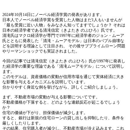
2024年10月14日にノーベル経済学賞の発表があります。
日本人でノーベル経済学賞を受賞した人物はまだ1人もいませんが
「最も受賞に近い人物」をみなさん知ってますでしょうか？ それは
日本の経済学者である清滝信宏（きよたき のぶひろ）氏です。
清滝氏はマクロ経済学が専門で1997年に経済学者のジョン・ムーア
氏とともに発表した「清滝・ムーアモデル」は日本のバブル崩壊な
どを説明する理論として注目され、 その後サブプライムローン問題
やリーマンショックでも実証されました。
今回の記事では清滝信宏（きよたき のぶひろ）氏が1997年に発表し
た経済学の重要な理論である「清滝ムーアモデル」について説明し
ます。
このモデルは、資産価格の変動が信用市場を通じて実体経済に大き
な影響を与えるメカニズムを説明しています。
分かりやすく身近な例を挙げながら、詳しくご紹介しましょう。
まず、不動産市場の変動が与える影響についてです。
不動産価格が下落すると、どのような連鎖反応が起こるでしょう
か？
住宅の価値が下がり、担保価値が減少します。
すると、銀行は新規の住宅ローンの貸し出しを抑制したり、条件を
厳しくしたりします。
その結果、住宅購入者が減少し、不動産市場が冷え込みます。これ