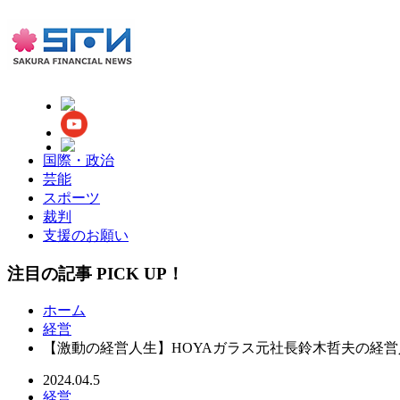
国際・政治
芸能
スポーツ
裁判
支援のお願い
注目の記事 PICK UP！
ホーム
経営
【激動の経営人生】HOYAガラス元社長鈴木哲夫の経
2024.04.5
経営