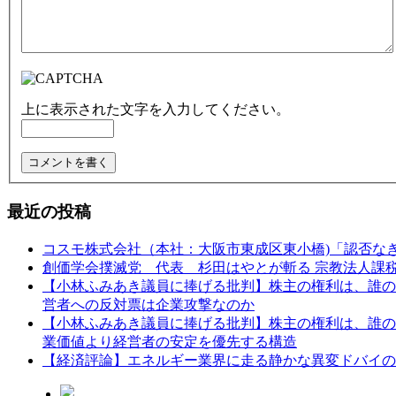
上に表示された文字を入力してください。
最近の投稿
コスモ株式会社（本社：大阪市東成区東小橋)「認否な
創価学会撲滅党 代表 杉田はやとが斬る 宗教法人課
【小林ふみあき議員に捧げる批判】株主の権利は、誰のため
営者への反対票は企業攻撃なのか
【小林ふみあき議員に捧げる批判】株主の権利は、誰のた
業価値より経営者の安定を優先する構造
【経済評論】エネルギー業界に走る静かな異変ドバイの