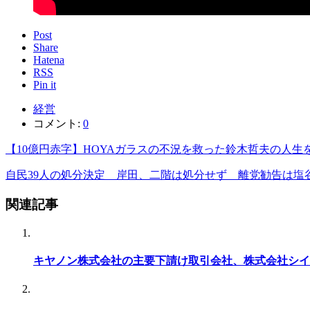
Post
Share
Hatena
RSS
Pin it
経営
コメント:
0
【10億円赤字】HOYAガラスの不況を救った鈴木哲夫の人生
自民39人の処分決定 岸田、二階は処分せず 離党勧告は塩
関連記事
キヤノン株式会社の主要下請け取引会社、株式会社シイ