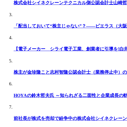
株式会社シイネクレーンテクニカル側公認会計士山崎哲
「配当しておいて“株主じゃない”？――ピエラス（大
【電子メーカー シライ電子工業、創業者に引導を!白
株主が金珍隆こと志村智隆公認会計士（業務停止中）の
HOYAの鈴木哲夫氏 ～知られざる二面性と企業成長の
前社長が株式を売却で紛争中の株式会社シイネクレーン