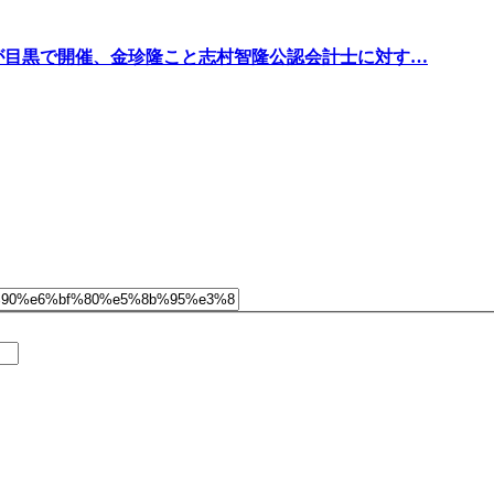
会が目黒で開催、金珍隆こと志村智隆公認会計士に対す…