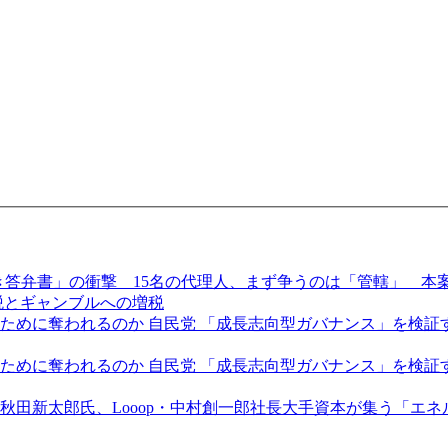
き答弁書」の衝撃 15名の代理人、まず争うのは「管轄」 本
税とギャンブルへの増税
に奪われるのか 自民党 「成長志向型ガバナンス」を検証する全
めに奪われるのか 自民党 「成長志向型ガバナンス」を検証する
秋田新太郎氏、Looop・中村創一郎社長大手資本が集う「エ