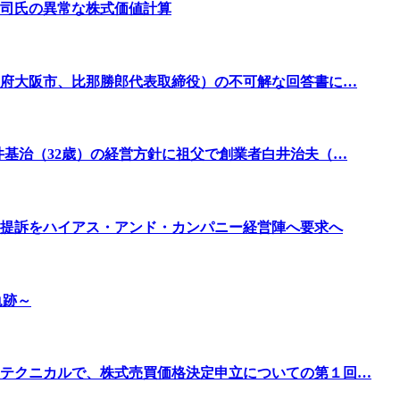
司氏の異常な株式価値計算
阪府大阪市、比那勝郎代表取締役）の不可解な回答書に…
井基治（32歳）の経営方針に祖父で創業者白井治夫（…
提訴をハイアス・アンド・カンパニー経営陣へ要求へ
軌跡～
テクニカルで、株式売買価格決定申立についての第１回…