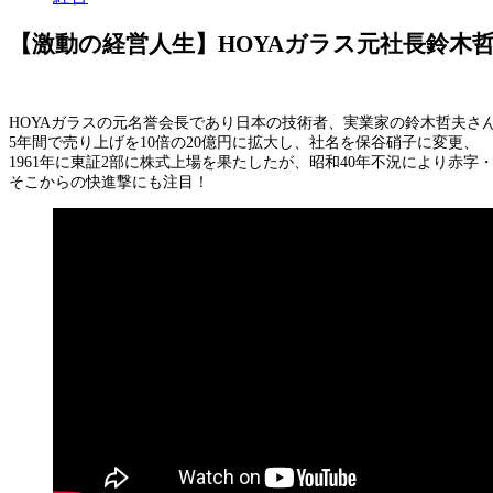
【激動の経営人生】HOYAガラス元社長鈴木
HOYAガラスの元名誉会長であり日本の技術者、実業家の鈴木哲夫さ
5年間で売り上げを10倍の20億円に拡大し、社名を保谷硝子に変更、
1961年に東証2部に株式上場を果たしたが、昭和40年不況により赤字・
そこからの快進撃にも注目！