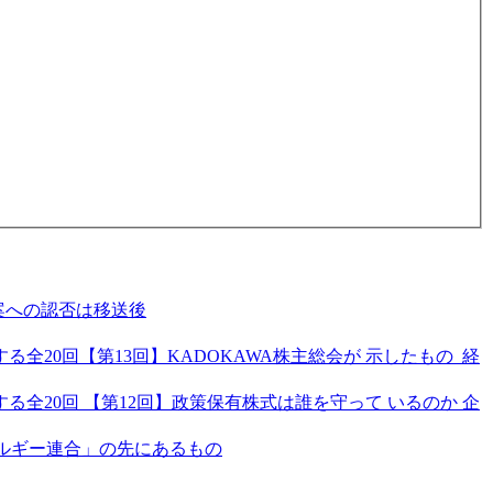
案への認否は移送後
20回【第13回】KADOKAWA株主総会が 示したもの 経
全20回 【第12回】政策保有株式は誰を守って いるのか 企
ネルギー連合」の先にあるもの