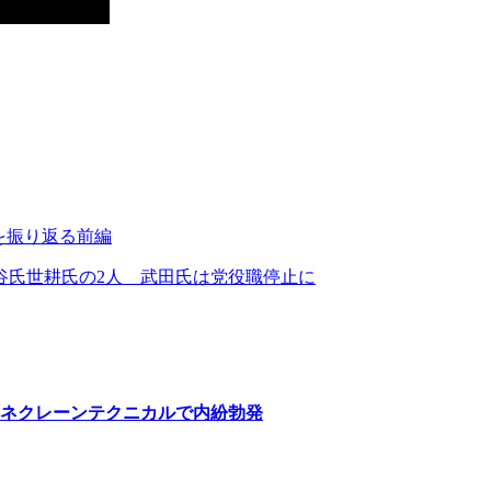
を振り返る前編
谷氏世耕氏の2人 武田氏は党役職停止に
ネクレーンテクニカルで内紛勃発