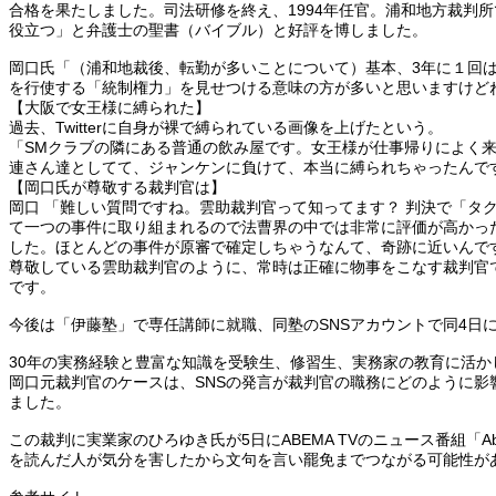
合格を果たしました。司法研修を終え、1994年任官。浦和地方裁判
役立つ」と弁護士の聖書（バイブル）と好評を博しました。
岡口氏「（浦和地裁後、転勤が多いことについて）基本、3年に１回
を行使する「統制権力」を見せつける意味の方が多いと思いますけど
【大阪で女王様に縛られた】
過去、Twitterに自身が裸で縛られている画像を上げたという。
「SMクラブの隣にある普通の飲み屋です。女王様が仕事帰りによく
連さん達としてて、ジャンケンに負けて、本当に縛られちゃったんで
【岡口氏が尊敬する裁判官は】
岡口 「難しい質問ですね。雲助裁判官って知ってます？ 判決で「
て一つの事件に取り組まれるので法曹界の中では非常に評価が高かっ
した。ほとんどの事件が原審で確定しちゃうなんて、奇跡に近いんで
尊敬している雲助裁判官のように、常時は正確に物事をこなす裁判官
です。
今後は「伊藤塾」で専任講師に就職、同塾のSNSアカウントで同4日
30年の実務経験と豊富な知識を受験生、修習生、実務家の教育に活か
岡口元裁判官のケースは、SNSの発言が裁判官の職務にどのように
ました。
この裁判に実業家のひろゆき氏が5日にABEMA TVのニュース番組「
を読んだ人が気分を害したから文句を言い罷免までつながる可能性が