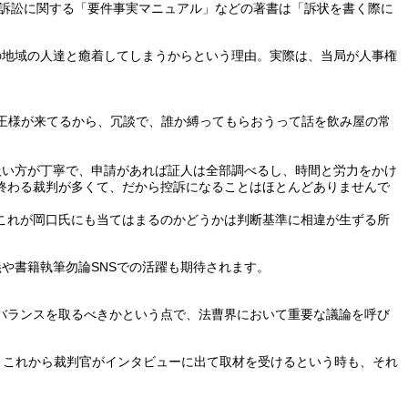
事訴訟に関する「要件事実マニュアル」などの著書は「訴状を書く際に
の地域の人達と癒着してしまうからという理由。実際は、当局が人事権
王様が来てるから、冗談で、誰か縛ってもらおうって話を飲み屋の常
扱い方が丁寧で、申請があれば証人は全部調べるし、時間と労力をかけ
終わる裁判が多くて、だから控訴になることはほとんどありませんで
これが岡口氏にも当てはまるのかどうかは判断基準に相違が生ずる所
や書籍執筆勿論SNSでの活躍も期待されます。
バランスを取るべきかという点で、法曹界において重要な議論を呼び
はなく、これから裁判官がインタビューに出て取材を受けるという時も、それ