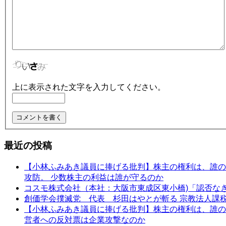
上に表示された文字を入力してください。
最近の投稿
【小林ふみあき議員に捧げる批判】株主の権利は、誰のた
攻防。 少数株主の利益は誰が守るのか
コスモ株式会社（本社：大阪市東成区東小橋)「認否な
創価学会撲滅党 代表 杉田はやとが斬る 宗教法人課
【小林ふみあき議員に捧げる批判】株主の権利は、誰のため
営者への反対票は企業攻撃なのか