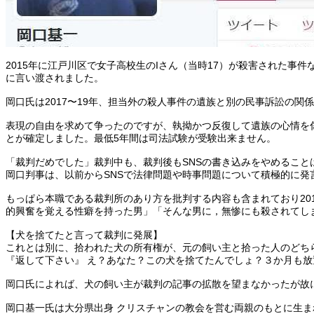
2015年に江戸川区で女子高校生のIさん（当時17）が殺害された事件
に言い渡されました。
岡口氏は2017〜19年、担当外の殺人事件の遺族と別の民事訴訟の関
表現の自由を求めて争ったのですが、執拗かつ反復して遺族の心情を
とが確定しました。最低5年間は司法試験が受験出来ません。
「裁判だめでした」裁判中も、裁判後もSNSの書き込みをやめること
岡口判事は、以前からSNSで法律問題や時事問題について積極的に
もっぱら本職である裁判所のあり方を批判する内容も含まれており201
的興奮を覚える性癖を持った男」「そんな男に，無惨にも殺されてしまっ
【犬を捨てたと言って裁判に発展】
これとは別に、拾われた犬の所有権が、元の飼い主と拾った人のどち
『返して下さい』 え？あなた？この犬を捨てたんでしょ？３か月も放置
岡口氏によれば、犬の飼い主が裁判の記事の拡散を望まなかったが故
岡口基一氏は大分県出身 クリスチャンの教会を営む両親のもとに生ま