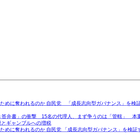
めに奪われるのか 自民党 「成長志向型ガバナンス」を検証す
き答弁書」の衝撃 15名の代理人、まず争うのは「管轄」 本
税とギャンブルへの増税
に奪われるのか 自民党 「成長志向型ガバナンス」を検証する全