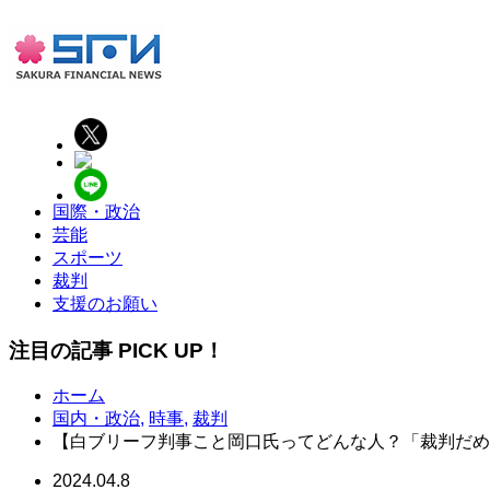
国際・政治
芸能
スポーツ
裁判
支援のお願い
注目の記事 PICK UP！
ホーム
国内・政治
,
時事
,
裁判
【白ブリーフ判事こと岡口氏ってどんな人？「裁判だめ
2024.04.8