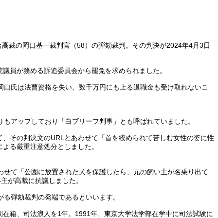
高裁の岡口基一裁判官（58）の弾劾裁判。その判決が2024年4月3日
議院議員が務める訴追委員会から罷免を求められました。
岡口氏は法曹資格を失い、数千万円にも上る退職金も受け取れないこ
りもアップしており「白ブリーフ判事」とも呼ばれていました。
いて、その判決文のURLとあわせて「首を絞められて苦しむ女性の姿に性
書による厳重注意処分としました。
わせて「公園に放置された犬を保護したら、元の飼い主が名乗り出て
飼い主が高裁に抗議しました。
がる弾劾裁判の発端であるといいます。
在籍、司法浪人を1年。1991年、東京大学法学部在学中に司法試験に