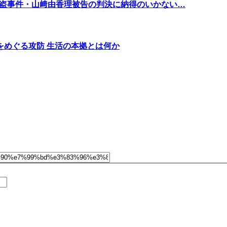
額窃盗事件・山﨑由香理被告の判決に納得のいかない…
をめぐる攻防 生活の本拠とは何か