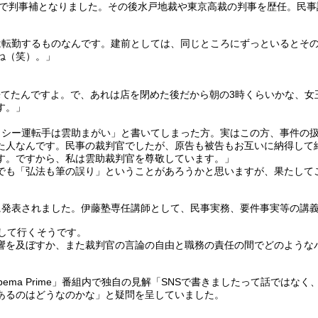
所で判事補となりました。その後水戸地裁や東京高裁の判事を歴任。民
は転勤するものなんです。建前としては、同じところにずっといるとそ
ね（笑）。」
来てたんですよ。で、あれは店を閉めた後だから朝の3時くらいかな、女
す。」
タクシー運転手は雲助まがい」と書いてしまった方。実はこの方、事件の
た人なんです。民事の裁判官でしたが、原告も被告もお互いに納得して
す。ですから、私は雲助裁判官を尊敬しています。」
でも「弘法も筆の誤り」ということがあろうかと思いますが、果たして
に発表されました。伊藤塾専任講師として、民事実務、要件事実等の講義
して行くそうです。
影響を及ぼすか、また裁判官の言論の自由と職務の責任の間でどのような
Abema Prime」番組内で独自の見解「SNSで書きましたって話で
あるのはどうなのかな」と疑問を呈していました。