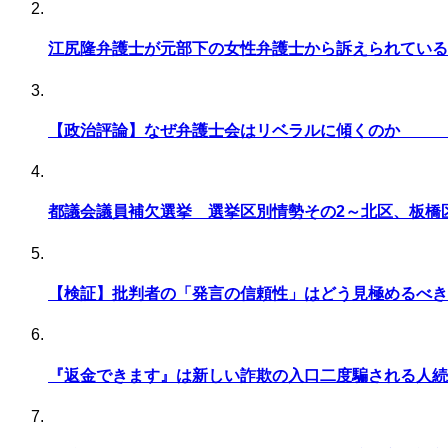
江尻隆弁護士が元部下の女性弁護士から訴えられている
【政治評論】なぜ弁護士会
都議会議員補欠選挙 選挙区別情勢その2～北区、板橋
【検証】批判者の「発言の信頼性」はど
『返金できます』は新しい詐欺の入口二度騙される人続