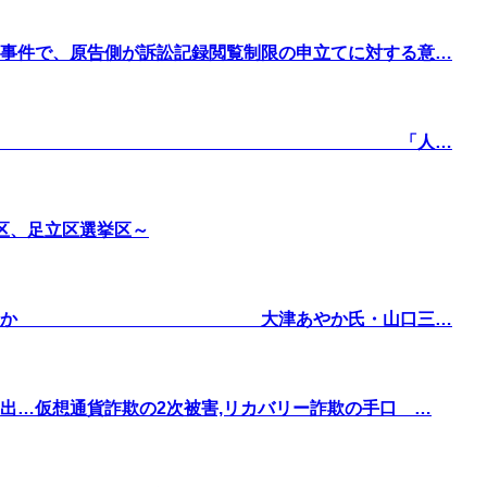
事件で、原告側が訴訟記録閲覧制限の申立てに対する意…
はリベラルに傾くのか 「人…
区、足立区選挙区～
う見極めるべきか 大津あやか氏・山口三…
出…仮想通貨詐欺の2次被害,リカバリー詐欺の手口 …