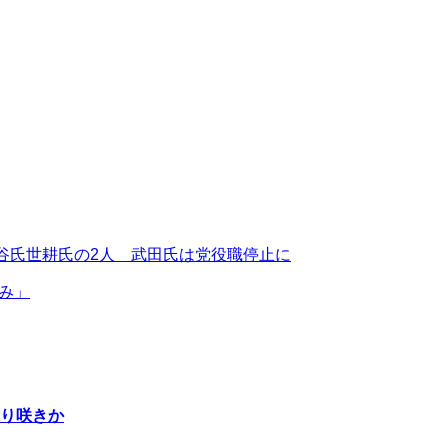
谷氏世耕氏の2人 武田氏は党役職停止に
み」
り咲きか