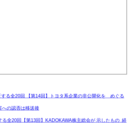
る全20回 【第14回】トヨタ系企業の非公開化を めぐる
案への認否は移送後
20回【第13回】KADOKAWA株主総会が 示したもの 経