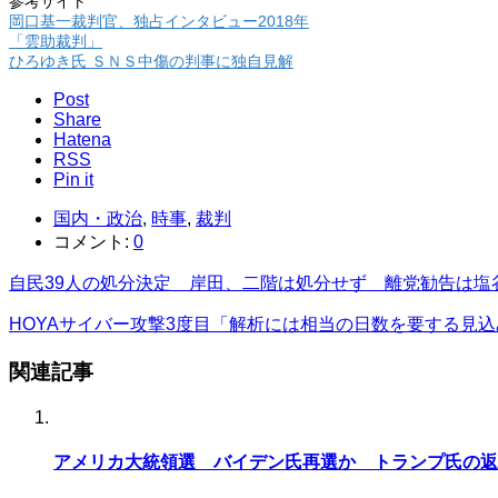
参考サイト
岡口基一裁判官、独占インタビュー2018年
「雲助裁判」
ひろゆき氏 ＳＮＳ中傷の判事に独自見解
Post
Share
Hatena
RSS
Pin it
国内・政治
,
時事
,
裁判
コメント:
0
自民39人の処分決定 岸田、二階は処分せず 離党勧告は塩
HOYAサイバー攻撃3度目「解析には相当の日数を要する見込
関連記事
アメリカ大統領選 バイデン氏再選か トランプ氏の返