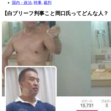
国内・政治
,
時事
,
裁判
【白ブリーフ判事こと岡口氏ってどんな人？「