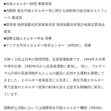
■自然エネルギー財団 事業局長
■内閣府 再生可能エネルギー等に関する規制等の総点検タスクフォ
ース 構成員
■環境省 地球温暖化対策推進本部 地球温暖化対策計画策定委員会
委員
■国際太陽エネルギー学会 理事
■アジア太平洋エネルギー研究センター（APERC） 理事
大林ミカ氏は日本の環境問題、反原発運動家です。1964年大分県
中津市出身。1990年代から反原発運動に参加し、特に、プルサー
マル計画や高速増殖炉もんじゅの建設に反対する運動を展開して
きました。エネルギー政策提言にも言及し、再生可能エネルギー
導入促進やエネルギー政策の転換を訴える提言を積極的に発言し
ています。
国際的な活動においては国際再生可能エネルギー機関（IRENA）