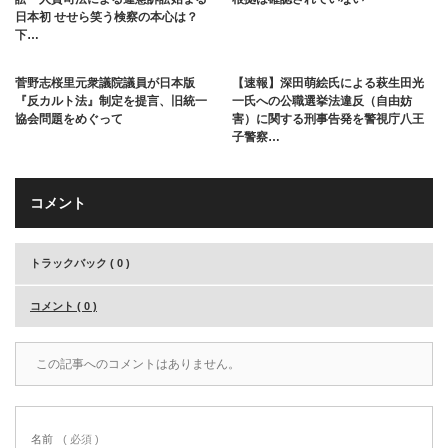
日本初 せせら笑う検察の本心は？
下…
菅野志桜里元衆議院議員が日本版
【速報】深田萌絵氏による萩生田光
『反カルト法』制定を提言、旧統一
一氏への公職選挙法違反（自由妨
協会問題をめぐって
害）に関する刑事告発を警視庁八王
子警察…
コメント
トラックバック ( 0 )
コメント ( 0 )
この記事へのコメントはありません。
名前
( 必須 )