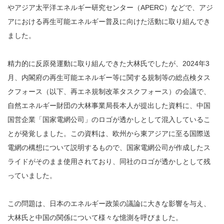
やアジア太平洋エネルギー研究センター（APERC）などで、アジ
アにおける再生可能エネルギー普及に向けた活動に取り組んでき
ました。
精力的に反原発運動に取り組んできた大林氏でしたが、2024年3
月、内閣府の再生可能エネルギー等に関する規制等の総点検タス
クフォース（以下、再エネ規制改革タスクフォース）の会議で、
自然エネルギー財団の大林事業局長本人が提出した資料に、中国
国営企業「国家電網公司」のロゴが透かしとして混入しているこ
とが発覚しました。この資料は、欧州から東アジアに至る国際送
電網の構想について説明するもので、国家電網公司が作成したス
ライドがそのまま使用されており、同社のロゴが透かしとして残
っていました。
この問題は、日本のエネルギー政策の議論に大きな影響を与え、
大林氏と中国の関係について様々な憶測を呼びました。