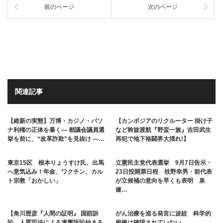
前のページ
次のページ
関連記事
【維新の実態】万博・カジノ・パソ
【カンボジアのリクルーター 掛け子
ナ利権の正体を暴く― 都議会議員選
など斡旋渡航『野蛮一族』吉田武生
挙を前に、“改革詐欺”を見抜け ―…
再犯で地下格闘界大揺れ!】
東京15区 根本りょうすけ氏、出馬
立憲民主党代表選挙 9月7日告示・
へ意気込み！年金、ワクチン、カル
23日投開票日程 枝野幸男・前代表
ト宗教「おかしい」
が立候補の意向を早くも表明 泉
健…
【角川歴彦『人間の証明』 国賠訴
がん治療を巡る発言に波紋 科学的
訟 人質司法による違憲訴訟始まる
根拠は確認されていない