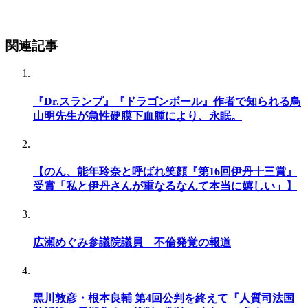
関連記事
『Dr.スランプ』『ドラゴンボール』作者で知られる鳥
山明先生が急性硬膜下血腫により、永眠。
【のん、能年玲奈と呼ばれ笑顔『第16回伊丹十三賞』
受賞「私と伊丹さんが重なるなんて本当に嬉しい」】
広瀬めぐみ参議院議員 不倫発覚の報道
黒川敦彦・根本良輔 第4回公判を終えて『人質司法国