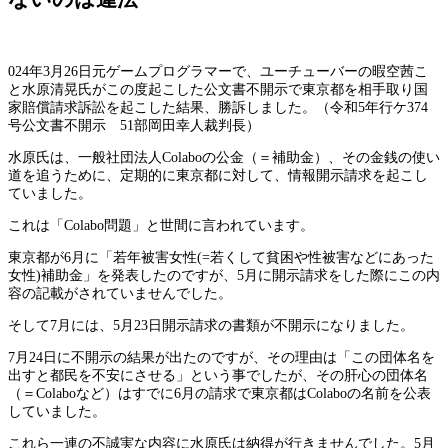
024年3月26日元ゲームプログラマーで、ユーチューバーの暇空茜こ
と水原清晃氏がこの度起こした公文書不開示で東京都を相手取り国
家賠償請求訴訟を起こした結果、勝訴しました。（令和5年行ケ374
号公文書不開示 51部岡田幸人裁判長）
水原氏は、一般社団法人Colaboの公金（＝補助金）、その金銭の使い
道を追うために、定期的に東京都に対して、情報開示請求を起こし
ていました。
これは「Colabo問題」と世間に言われています。
東京都が6月に「若年被害女性(=若くして貧困や性被害などにあった
女性)補助金」を発表したのですが、5月に開示請求をした際にこの内
容の記載がされていませんでした。
そして7月には、5月23日開示請求の書類が不開示になりました。
7月24日に不開示の結果が出たのですが、その理由は「この団体名を
出すと都民を不安にさせる」という事でしたが、その肝心の団体名
（＝Colaboなど）はすでに6月の請求で東京都はColaboの名前を公表
していました。
これら一連の不誠実な内容に水原氏は納得が行きませんでした。5月