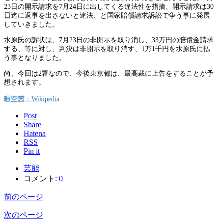
23日の開示請求を7月24日に出してくる違法性を指摘、開示請求は30
日迄に返事を出さないと違法、と国家賠償請求訴訟で争う事に発展
していきました。
水原氏の訴状は、7月23日の非開示を取り消し、33万円の賠償金請求
する、等に対し、判決は非開示を取り消す、1万1千円を水原氏に払
う事となりました。
尚、今回は2審なので、今後東京都は、最高裁に上告をすることが予
想されます。
暇空茜：Wikipedia
Post
Share
Hatena
RSS
Pin it
芸能
コメント:
0
前のページ
次のページ