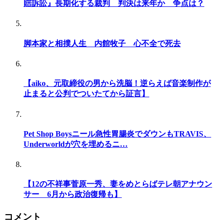
賠訴訟』長期化する裁判 判決は来年か 争点は？
脚本家と相撲人生 内館牧子 心不全で死去
【aiko、元取締役の男から洗脳！逆らえば音楽制作が
止まると公判でついたてから証言】
Pet Shop Boysニール急性胃腸炎でダウンもTRAVIS、
Underworldが穴を埋めるニ…
【12の不祥事菅原一秀、妻をめとらばテレ朝アナウン
サー 6月から政治復帰も】
コメント