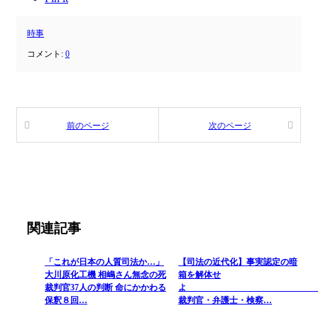
時事
コメント:
0
前のページ
次のページ
関連記事
「これが日本の人質司法か…」
【司法の近代化】事実認定の暗
大川原化工機 相嶋さん無念の死
箱を解体せ
裁判官37人の判断 命にかかわる
保釈８回…
裁判官・弁護士・検察…