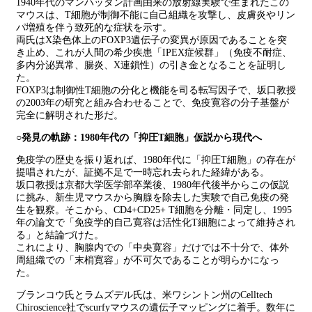
1940年代のマンハッタン計画由来の放射線実験で生まれたこの
マウスは、T細胞が制御不能に自己組織を攻撃し、皮膚炎やリン
パ増殖を伴う致死的な症状を示す。
両氏はX染色体上のFOXP3遺伝子の変異が原因であることを突
き止め、これが人間の希少疾患「IPEX症候群」（免疫不耐症、
多内分泌異常、腸炎、X連鎖性）の引き金となることを証明し
た。
FOXP3は制御性T細胞の分化と機能を司る転写因子で、坂口教授
の2003年の研究と組み合わせることで、免疫寛容の分子基盤が
完全に解明された形だ。
○発見の軌跡：1980年代の「抑圧T細胞」仮説から現代へ
免疫学の歴史を振り返れば、1980年代に「抑圧T細胞」の存在が
提唱されたが、証拠不足で一時忘れ去られた経緯がある。
坂口教授は京都大学医学部卒業後、1980年代後半からこの仮説
に挑み、新生児マウスから胸腺を除去した実験で自己免疫の発
生を観察。そこから、CD4+CD25+ T細胞を分離・同定し、1995
年の論文で「免疫学的自己寛容は活性化T細胞によって維持され
る」と結論づけた。
これにより、胸腺内での「中央寛容」だけでは不十分で、体外
周組織での「末梢寛容」が不可欠であることが明らかになっ
た。
ブランコウ氏とラムズデル氏は、米ワシントン州のCelltech
Chiroscience社でscurfyマウスの遺伝子マッピングに着手。数年に