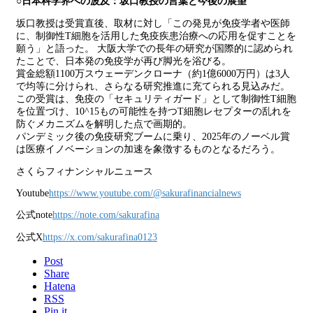
○日本科学界への波及：坂口教授の言葉と今後の展望
坂口教授は受賞直後、取材に対し「この発見が免疫学者や医師
に、制御性T細胞を活用した免疫疾患治療への応用を促すことを
願う」と語った。 大阪大学での長年の研究が国際的に認められ
たことで、日本発の免疫学が再び脚光を浴びる。
賞金総額1100万スウェーデンクローナ（約1億6000万円）は3人
で均等に分けられ、さらなる研究推進に充てられる見込みだ。
この受賞は、免疫の「セキュリティガード」として制御性T細胞
を位置づけ、10^15もの可能性を持つT細胞レセプターの乱れを
防ぐメカニズムを解明した点で画期的。
パンデミック後の免疫研究ブームに乗り、2025年のノーベル賞
は医療イノベーションの加速を象徴するものとなるだろう。
さくらフィナンシャルニュース
Youtube
https://www.youtube.com/@sakurafinancialnews
公式note
https://note.com/sakurafina
公式X
https://x.com/sakurafina0123
Post
Share
Hatena
RSS
Pin it