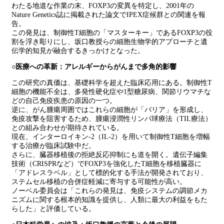
わたる地道な作業の末、FOXP3の変異を特定し、2001年の
Nature Genetics誌に掲載された論文でIPEX症候群との関連を報
告。
この発見は、制御性T細胞の「マスターキー」であるFOXP3の役
割を浮き彫りにし、坂口教授らの細胞生物学的アプローチと遺
伝学的知見が融合するきっかけとなった。
○医療への革新：アレルギーからがんまで多角的影響
この研究の真価は、基礎科学を超えた臨床応用にある。制御性T
細胞の機能不全は、多発性硬化症や1型糖尿病、関節リウマチな
どの自己免疫疾患の原因の一つ。
逆に、がん腫瘍周囲ではこれらの細胞が「バリア」を形成し、
免疫攻撃を阻害するため、腫瘍浸潤性リンパ球療法（TIL療法）
との組み合わせが期待されている。
現在、インターロイキン-2（IL-2）を用いて制御性T細胞を増幅
する治療が臨床試験中だ。
さらに、臓器移植後の拒絶反応抑制にも道を開く。遺伝子編集
技術（CRISPRなど）でFOXP3を強化したT細胞を移植臓器に
「アドレスラベル」として標的化する手法が開発されており、
ステムセル移植の合併症軽減に寄与する可能性が高い。
ノーベル委員会は「これらの発見は、免疫システムの調節メカ
ニズムに関する根本的知識を提供し、人類に最大の利益をもた
らした」と評価している。