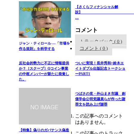
【さくらフィナンシャル解
…
コメント
トラックバック ( 0 )
ジャン・ティロール —「市場を
コメント ( 0 )
作る規則」を科学する
反社会的勢力に不正に情報提供
ついに実現！長井秀和×鈴木エ
か？［スクープ］Qコイン事業
イトダブル出版記念トークショ
の中枢メンバーが新たに発覚し
ーPART1
た。
つばさの党・外山まき市議 創
価学会公明党議員らが作った謝
罪文を読み上げ謝罪
この記事へのコメント
はありません。
【特集】偽りのガバナンス偽造
この記事へのトラック