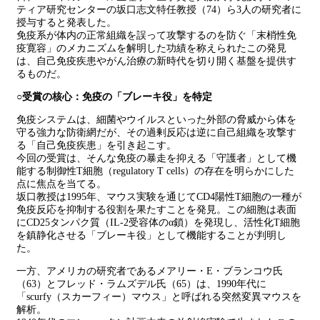
ティア研究センターの坂口志文特任教授（74）ら3人の研究者に
授与すると発表した。
免疫系が体内の正常組織を誤って攻撃するのを防ぐ「末梢性免
疫寛容」のメカニズムを解明した功績を称えられたこの発見
は、自己免疫疾患やがん治療の新時代を切り開く基盤を提供す
るものだ。
○受賞の核心：免疫の「ブレーキ役」を特定
免疫システムは、細菌やウイルスといった外部の脅威から体を
守る強力な防衛網だが、その過剰反応は逆に自己組織を攻撃す
る「自己免疫疾患」を引き起こす。
今回の受賞は、そんな免疫の暴走を抑える「守護者」として機
能する制御性T細胞（regulatory T cells）の存在を明らかにした
点に焦点を当てる。
坂口教授は1995年、マウス実験を通じてCD4陽性T細胞の一種が
免疫反応を抑制する役割を果たすことを発見。この細胞は表面
にCD25タンパク質（IL-2受容体のα鎖）を発現し、活性化T細胞
を鎮静化させる「ブレーキ役」として機能することが判明し
た。
一方、アメリカの研究者であるメアリー・E・ブランコウ氏
（63）とフレッド・ラムズデル氏（65）は、1990年代に
「scurfy（スカーフィー）マウス」と呼ばれる突然変異マウスを
解析。