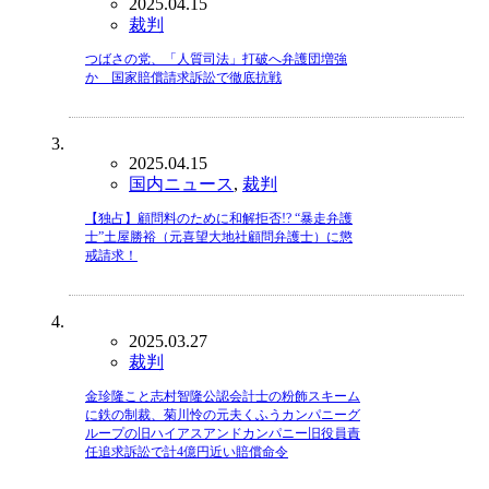
2025.04.15
裁判
つばさの党、「人質司法」打破へ弁護団増強
か 国家賠償請求訴訟で徹底抗戦
2025.04.15
国内ニュース
,
裁判
【独占】顧問料のために和解拒否!? “暴走弁護
士”土屋勝裕（元喜望大地社顧問弁護士）に懲
戒請求！
2025.03.27
裁判
金珍隆こと志村智隆公認会計士の粉飾スキーム
に鉄の制裁、菊川怜の元夫くふうカンパニーグ
ループの旧ハイアスアンドカンパニー旧役員責
任追求訴訟で計4億円近い賠償命令