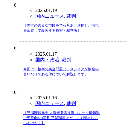
2025.01.19
国内ニュース
,
裁判
【無実の善良な市民をでっちあげ逮捕し、病気
を放置して殺害する検察・裁判所】
2025.01.17
国内・政治
,
裁判
今回は、検察の裏金問題と、メディアが検察の
言いなりである件について解説します。
2025.01.16
国内ニュース
,
裁判
【三浦瑠麗元夫 太陽光発電投資コンサル横領罪
で懲役6年の実刑 三浦瑠麗はどこまで関与して
いるのか？】