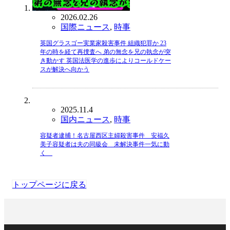
2026.02.26
国際ニュース
,
時事
英国グラスゴー実業家殺害事件 組織犯罪か 23
年の時を経て再捜査へ 弟の無念を兄の執念が突
き動かす 英国法医学の進歩によりコールドケー
スが解決へ向かう
2025.11.4
国内ニュース
,
時事
容疑者逮捕！名古屋西区主婦殺害事件 安福久
美子容疑者は夫の同級会 未解決事件一気に動
く
トップページに戻る