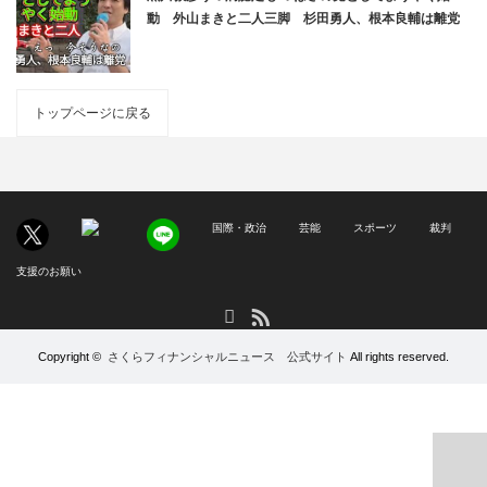
動 外山まきと二人三脚 杉田勇人、根本良輔は離党
トップページに戻る
国際・政治
芸能
スポーツ
裁判
支援のお願い
RSS
X
Copyright ©
さくらフィナンシャルニュース 公式サイト
All rights reserved.
PAGE TOP