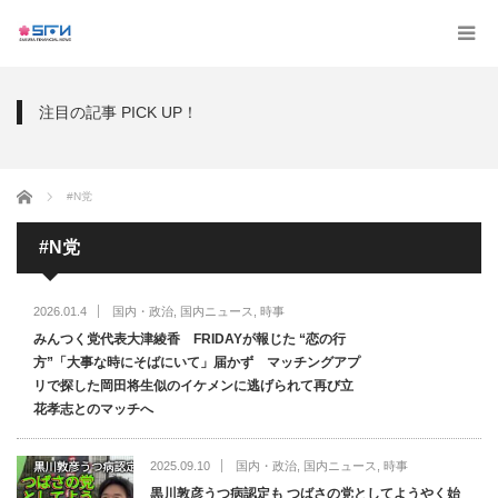
注目の記事 PICK UP！
ホーム
#N党
#N党
2026.01.4
国内・政治
,
国内ニュース
,
時事
みんつく党代表大津綾香 FRIDAYが報じた “恋の行
方”「大事な時にそばにいて」届かず マッチングアプ
リで探した岡田将生似のイケメンに逃げられて再び立
花孝志とのマッチへ
2025.09.10
国内・政治
,
国内ニュース
,
時事
黒川敦彦うつ病認定も つばさの党としてようやく始