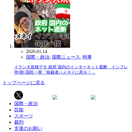
2026.01.14
国際・政治
,
国際ニュース
,
時事
イラン大規模デモ 政府 国内のインターネット遮断 インフレ
率9割 国民一揆「独裁者ハメネイに死を！」
トップページに戻る
国際・政治
芸能
スポーツ
裁判
支援のお願い