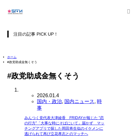
注目の記事 PICK UP！
ホーム
#政党助成金無くそう
#政党助成金無くそう
2026.01.4
国内・政治
,
国内ニュース
,
時
事
みんつく党代表大津綾香 FRIDAYが報じた “恋
の行方”「大事な時にそばにいて」届かず マッ
チングアプリで探した岡田将生似のイケメンに
逃げられて再び立花孝志とのマッチへ