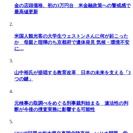
金の店頭価格、初の3万円台 米金融政策への警戒感で
最高値更新
米国人観光客の大学生ウェストンさんに何が起こった
か 母親と喧嘩のち京都府で遺体発見 気候・環境不安
に…
山中裕氏が提唱する教育改革 日本の未来を支える「3
つの鍵」
元検事の取調べをめぐる刑事裁判始まる 違法性の判
断が今後の捜査実務に影響する可能性