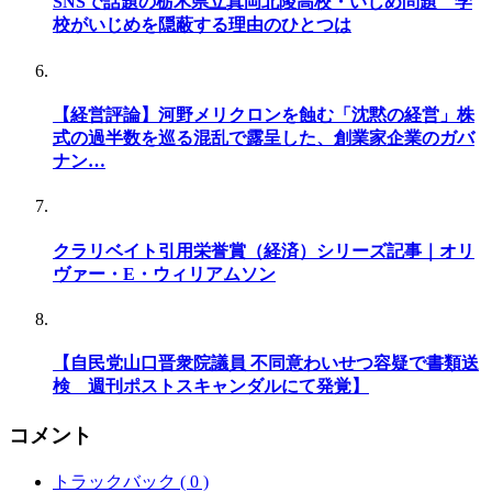
SNSで話題の栃木県立真岡北陵高校・いじめ問題 学
校がいじめを隠蔽する理由のひとつは
【経営評論】河野メリクロンを蝕む「沈黙の経営」株
式の過半数を巡る混乱で露呈した、創業家企業のガバ
ナン…
クラリベイト引用栄誉賞（経済）シリーズ記事｜オリ
ヴァー・E・ウィリアムソン
【自民党山口晋衆院議員 不同意わいせつ容疑で書類送
検 週刊ポストスキャンダルにて発覚】
コメント
トラックバック ( 0 )