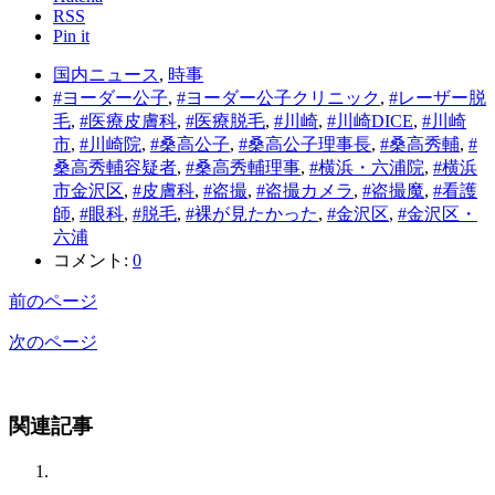
RSS
Pin it
国内ニュース
,
時事
#ヨーダー公子
,
#ヨーダー公子クリニック
,
#レーザー脱
毛
,
#医療皮膚科
,
#医療脱毛
,
#川崎
,
#川崎DICE
,
#川崎
市
,
#川崎院
,
#桑高公子
,
#桑高公子理事長
,
#桑高秀輔
,
#
桑高秀輔容疑者
,
#桑高秀輔理事
,
#横浜・六浦院
,
#横浜
市金沢区
,
#皮膚科
,
#盗撮
,
#盗撮カメラ
,
#盗撮魔
,
#看護
師
,
#眼科
,
#脱毛
,
#裸が見たかった
,
#金沢区
,
#金沢区・
六浦
コメント:
0
前のページ
次のページ
関連記事