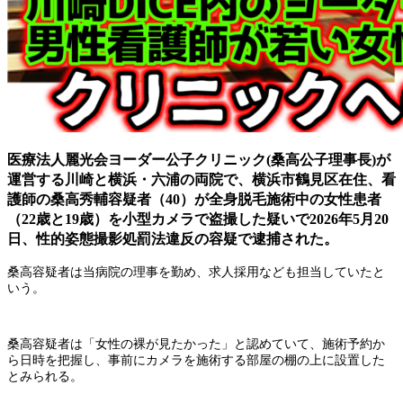
医療法人麗光会ヨーダー公子クリニック(桑高公子理事長)が
運営する川崎と横浜・六浦の両院で、横浜市鶴見区在住、看
護師の桑高秀輔容疑者（40）が全身脱毛施術中の女性患者
（22歳と19歳）を小型カメラで盗撮した疑いで2026年5月20
日、性的姿態撮影処罰法違反の容疑で逮捕された。
桑高容疑者は当病院の理事を勤め、求人採用なども担当していたと
いう。
桑高容疑者は「女性の裸が見たかった」と認めていて、施術予約か
ら日時を把握し、事前にカメラを施術する部屋の棚の上に設置した
とみられる。