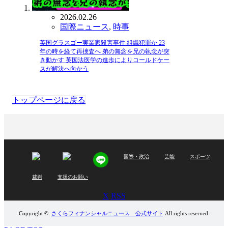
2026.02.26
国際ニュース
,
時事
英国グラスゴー実業家殺害事件 組織犯罪か 23
年の時を経て再捜査へ 弟の無念を兄の執念が突
き動かす 英国法医学の進歩によりコールドケー
スが解決へ向かう
トップページに戻る
国際・政治
芸能
スポーツ
裁判
支援のお願い
X
RSS
Copyright ©
さくらフィナンシャルニュース 公式サイト
All rights reserved.