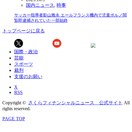
国内ニュース
,
時事
サッカー指導者影山雅永 エールフランス機内で児童ポルノ閲
覧即逮捕されていた一部始終
トップページに戻る
国際・政治
芸能
スポーツ
裁判
支援のお願い
X
RSS
Copyright ©
さくらフィナンシャルニュース 公式サイト
All
rights reserved.
PAGE TOP