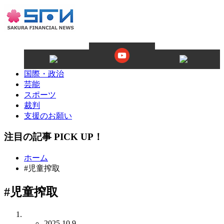
国際・政治
芸能
スポーツ
裁判
支援のお願い
注目の記事 PICK UP！
ホーム
#児童搾取
#児童搾取
2025.10.9